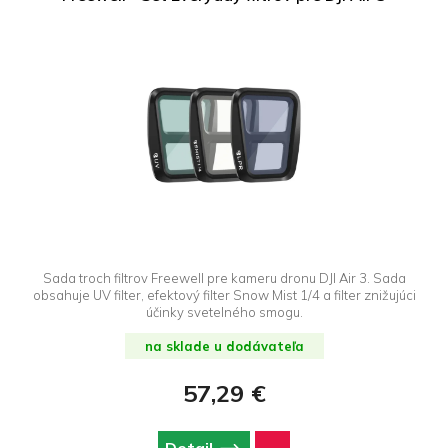
Sada troch filtrov Freewell pre kameru dronu DJI Air 3. Sada
obsahuje UV filter, efektový filter Snow Mist 1/4 a filter znižujúci
účinky svetelného smogu.
na sklade u dodávateľa
57,29 €
Detail