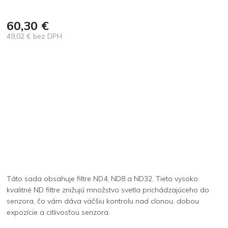
60,30 €
49,02 € bez DPH
Jednotková
cena:
Táto sada obsahuje filtre ND4, ND8 a ND32. Tieto vysoko
kvalitné ND filtre znižujú množstvo svetla prichádzajúceho do
senzora, čo vám dáva väčšiu kontrolu nad clonou, dobou
expozície a citlivosťou senzora.