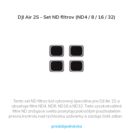
DJI Air 2S - Set ND filtrov (ND4 / 8 / 16 / 32)
Tento set ND filtrov bol vytvorený špeciálne pre DJI Air 2S a
obsahuje filtre ND4, ND8, ND16 a ND32. Tieto vysokokvalitné
filtre ND znižujúce svetlo poskytujú pokročilým používateľom
presnú kontrolu nad rýchlosťou uzávierky a zaisťujú čisté zábery,
aj keď sa počas nahrávania uzávierka otvára pri 180° s nízkym
predobjednávka
ISO.