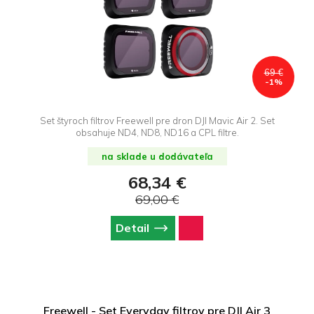
69 €
-1%
Set štyroch filtrov Freewell pre dron DJI Mavic Air 2. Set
obsahuje ND4, ND8, ND16 a CPL filtre.
na sklade u dodávateľa
68,34 €
69,00 €
Detail
Freewell - Set Everyday filtrov pre DJI Air 3