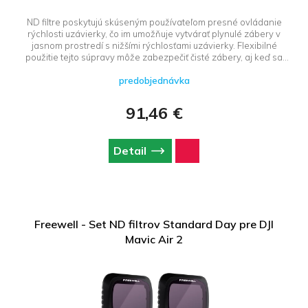
ND filtre poskytujú skúseným používateľom presné ovládanie
rýchlosti uzávierky, čo im umožňuje vytvárať plynulé zábery v
jasnom prostredí s nižšími rýchlosťami uzávierky. Flexibilné
použitie tejto súpravy môže zabezpečiť čisté zábery, aj keď sa
uzávierka otvorí na 180° s nízkym ISO*.
predobjednávka
91,46 €
Detail
Freewell - Set ND filtrov Standard Day pre DJI
Mavic Air 2