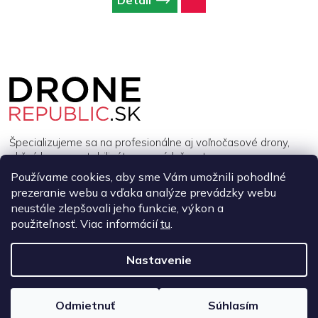
Z
á
p
ä
t
i
Špecializujeme sa na profesionálne aj voľnočasové drony,
e
akčné kamery, stabilizátory a príslušenstvo.
Používame cookies, aby sme Vám umožnili pohodlné
prezeranie webu a vďaka analýze prevádzky webu
INFORMÁCIE
neustále zlepšovali jeho funkcie, výkon a
použiteľnosť. Viac informácií
tu
.
MÔJ ÚČET
Nastavenie
Copyright 2026
DroneRepublic.sk
. Všetky práva vyhradené.
Upraviť
nastavenie cookies
Odmietnuť
Súhlasím