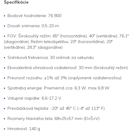
Špecifikácie
Bodové hodnotenie: 76 800
Dosah snímania: 0,5-20 m
FOV: Širokouhlý režim: 65° (horizontálne), 40° (vertikálne), 76,1°
(diagonálne), Režim teleobjektívu: 20° (horizontálne), 20°
(vertikálne), 28,3° (diagonálne)
Snímková frekvencia: 30 snímok za sekundu
Ekvivalentná ohnisková vzdialenosť: 30 mm (širokouhlý režim)
Presnosť rozsahu: ±1% až 3% (ovplyvnené vzdialenosťou)
Spotreba energie: Priemerná cca. 6,3 W, max 6,8 W
Vstupné napätie: 6,6-17,2 V
Prevádzková teplota: -20° až 45° C (-4° až 113° F)
Rozmery hlavného tela: 68×25×57 mm (D×Š×V)
Hmotnosť: 140 g