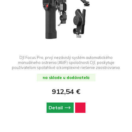
DJI Focus Pro, prvý nezávislý systém automatického
manuálneho ostrenia (AMF) spoločnosti DJI, poskytuje
používateľom spoľahlivé a komplexné riešenie zaostrovania.
na sklade u dodávateľa
912,54 €
Detail