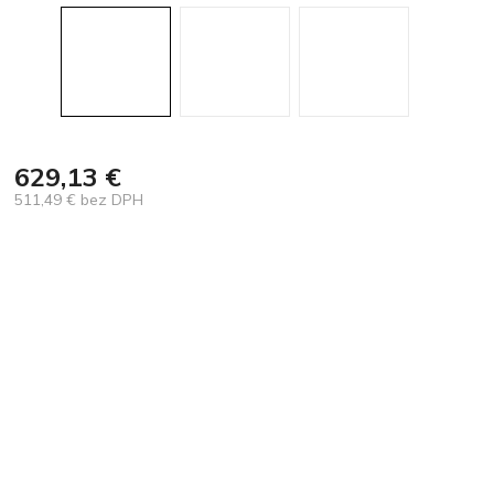
629,13 €
511,49 € bez DPH
Jednotková
cena: