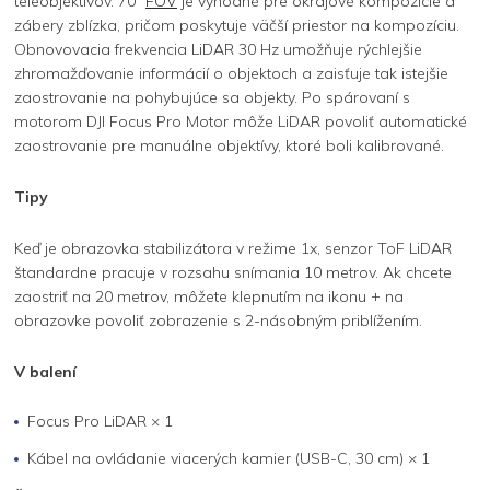
teleobjektívov. 70°
FOV
je výhodné pre okrajové kompozície a
zábery zblízka, pričom poskytuje väčší priestor na kompozíciu.
Obnovovacia frekvencia LiDAR 30 Hz umožňuje rýchlejšie
zhromažďovanie informácií o objektoch a zaisťuje tak istejšie
zaostrovanie na pohybujúce sa objekty. Po spárovaní s
motorom DJI Focus Pro Motor môže LiDAR povoliť automatické
zaostrovanie pre manuálne objektívy, ktoré boli kalibrované.
Tipy
Keď je obrazovka stabilizátora v režime 1x, senzor ToF LiDAR
štandardne pracuje v rozsahu snímania 10 metrov. Ak chcete
zaostriť na 20 metrov, môžete klepnutím na ikonu + na
obrazovke povoliť zobrazenie s 2-násobným priblížením.
V balení
Focus Pro LiDAR × 1
Kábel na ovládanie viacerých kamier (USB-C, 30 cm) × 1