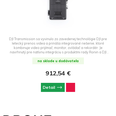
DJI Transmission sa vyvinulo zo zavedenej technológie DJI pre
letecký prenos videa a prináša integrované riešenie, ktoré
kombinuje video prijímač, monitor, ovládač a rekordér. Je
navrhnutý pre natívnu integráciu s produktmi rady Ronin a DJI
Master Wheels, a svojim prevratným prenosom, prinášajúcim
vízie bez hraníc, premieňa celé svoje odvetvie.
na sklade u dodávateľa
912,54 €
Detail
Z
á