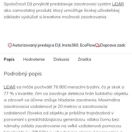
Spoločnosť DJI prvýkrát predstavuje zaostrovací systém
LiDAR
ako samostatný produkt, ktorý umožňuje širokej užívateľskej
základni vyskúšať si kreatívne možnosti zaostrovania.
Autorizovaný predajca DJI, Insta360, EcoFlow
Doprava zadarmo
Popis
Hodnotenie
Diskusia
Značka
Podrobný popis
LiDAR
sa môže pochváliť 76 800 meracími bodmi, čo je skok o
77 % v kvantite, čím sa zaostruje detekcia hrán ľudského objektu
a zároveň sa účinne znižuje hľadanie zaostrenia. Maximálna
zaostrovacia vzdialenosť je 20 metrov a zaostrovacia
vzdialenosť človeka od objektu je približne trojnásobná v
porovnaní s predchádzajúcou generáciou, vďaka čomu bez
námahy zvláda zaostrovanie na veľké vzdialenosti pomocou