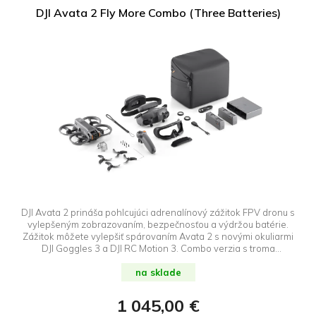
DJI Avata 2 Fly More Combo (Three Batteries)
DJI Avata 2 prináša pohlcujúci adrenalínový zážitok FPV dronu s
vylepšeným zobrazovaním, bezpečnosťou a výdržou batérie.
Zážitok môžete vylepšiť spárovaním Avata 2 s novými okuliarmi
DJI Goggles 3 a DJI RC Motion 3. Combo verzia s troma
batériami.
na sklade
1 045,00 €