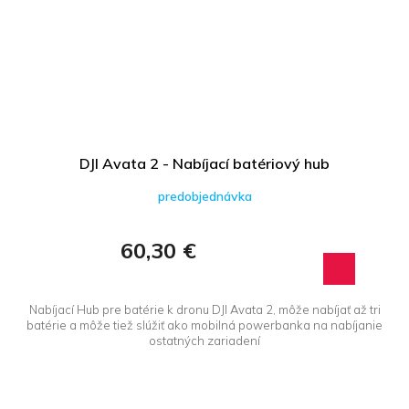
DJI Avata 2 - Nabíjací batériový hub
predobjednávka
60,30 €
Nabíjací Hub pre batérie k dronu DJI Avata 2, môže nabíjať až tri
batérie a môže tiež slúžiť ako mobilná powerbanka na nabíjanie
ostatných zariadení