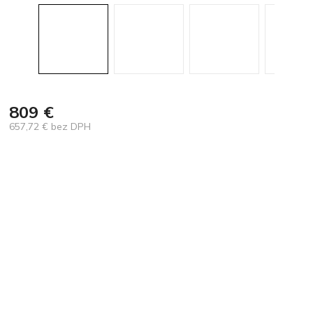
809 €
657,72 € bez DPH
Jednotková
cena: