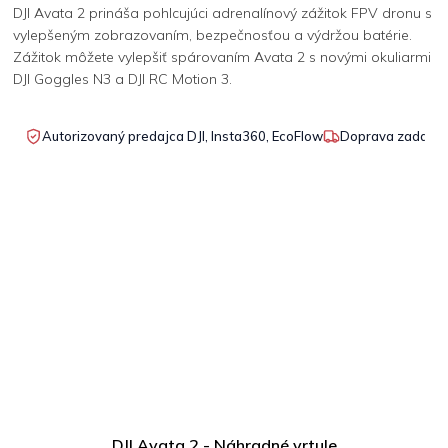
DJI Avata 2 prináša pohlcujúci adrenalínový zážitok FPV dronu s
vylepšeným zobrazovaním, bezpečnosťou a výdržou batérie.
Zážitok môžete vylepšiť spárovaním Avata 2 s novými okuliarmi
DJI Goggles N3 a DJI RC Motion 3.
Autorizovaný predajca DJI, Insta360, EcoFlow
Doprava zadarmo
DJI Avata 2 - Náhradné vrtule