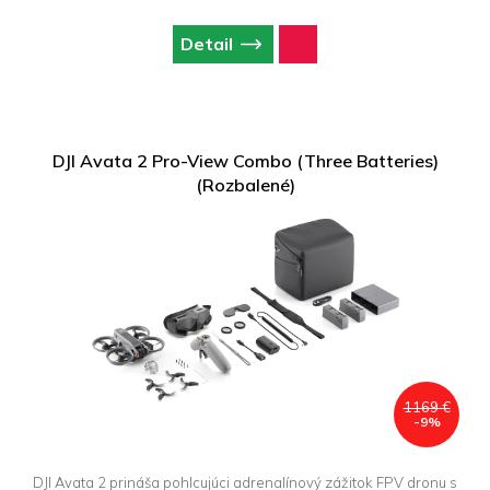
Detail
DJI Avata 2 Pro-View Combo (Three Batteries)
(Rozbalené)
1169 €
-9%
DJI Avata 2 prináša pohlcujúci adrenalínový zážitok FPV dronu s