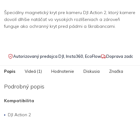
Špeciálny magnetický kryt pre kameru DJI Action 2, ktorý kamere
dovolí dlhšie natáčať vo vysokých rozlíšeniach a zároveň
funguje ako ochranný kryt pred pádmi a škrabancami.
Autorizovaný predajca DJI, Insta360, EcoFlow
Doprava zadarmo
Popis
Videá (1)
Hodnotenie
Diskusia
Značka
Podrobný popis
Kompatibilita
DJI Action 2