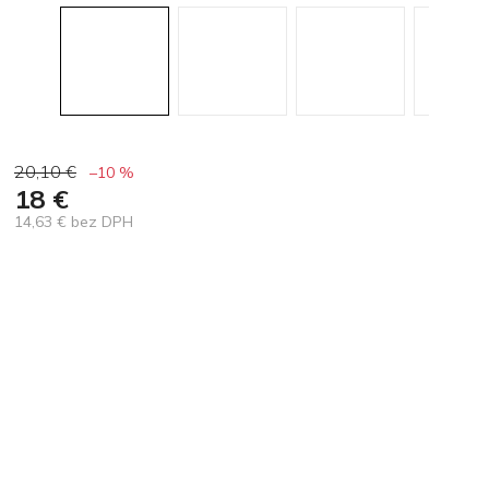
20,10 €
–10 %
18 €
14,63 € bez DPH
Jednotková
cena: