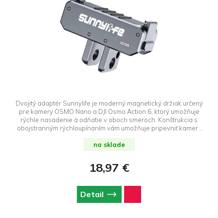
Dvojitý adaptér Sunnylife je moderný magnetický držiak určený
pre kamery OSMO Nano a DJI Osmo Action 6, ktorý umožňuje
rýchle nasadenie a odňatie v oboch smeroch. Konštrukcia s
obojstranným rýchloupínaním vám umožňuje pripevniť kameru
za pár sekúnd bez zbytočných krokov alebo strát času. Toto
riešenie je určené pre používateľov, ktorí chcú začať okamžite –
na sklade
bez ohľadu na situáciu alebo podmienky natáčania.
18,97 €
Detail