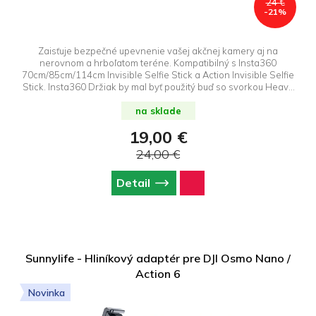
24 €
-21%
Zaisťuje bezpečné upevnenie vašej akčnej kamery aj na
nerovnom a hrboľatom teréne. Kompatibilný s Insta360
70cm/85cm/114cm Invisible Selfie Stick a Action Invisible Selfie
Stick. Insta360 Držiak by mal byť použitý buď so svorkou Heavy
Duty Clamp alebo s Motorcycle U-Bolt Mount.
na sklade
19,00 €
24,00 €
Detail
Sunnylife - Hliníkový adaptér pre DJI Osmo Nano /
Action 6
Novinka