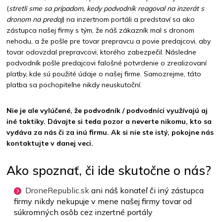
(
stretli sme sa prípadom, kedy podvodník reagoval na inzerát s
dronom na predaj
) na inzertnom portáli a predstaví sa ako
zástupca našej firmy s tým, že náš zákazník mal s dronom
nehodu, a že pošle pre tovar prepravcu a povie predajcovi, aby
tovar odovzdal prepravcovi, ktorého zabezpečil. Následne
podvodník pošle predajcovi falošné potvrdenie o zrealizovaní
platby, kde sú použité údaje o našej firme. Samozrejme, táto
platba sa pochopiteľne nikdy neuskutoční.
Nie je ale vylúčené, že podvodník / podvodníci využívajú aj
iné taktiky. Dávajte si teda pozor a neverte nikomu, kto sa
vydáva za nás či za inú firmu. Ak si nie ste istý, pokojne nás
kontaktujte v danej veci.
Ako spoznať, či ide skutočne o nás?
DroneRepublic.sk
ani náš konateľ či iný zástupca
firmy nikdy nekupuje v mene našej firmy tovar od
súkromných osôb cez inzertné portály