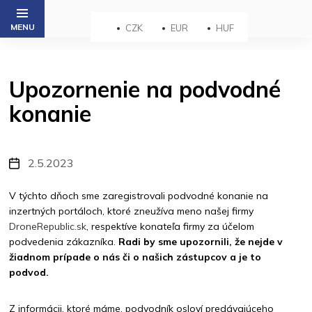
Prejsť
na
CZK
EUR
HUF
obsah
Upozornenie na podvodné
konanie
2.5.2023
V týchto dňoch sme zaregistrovali podvodné konanie na
inzertných portáloch, ktoré zneužíva meno našej firmy
DroneRepublic.sk
, respektíve konateľa firmy za účelom
podvedenia zákazníka.
Radi by sme upozornili, že nejde v
žiadnom prípade o nás či o našich zástupcov a je to
podvod.
Z informácii, ktoré máme, podvodník osloví predávajúceho