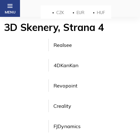
Prejsť
na
CZK
EUR
HUF
obsah
3D Skenery
, Strana 4
Realsee
4DKanKan
Revopoint
Creality
FJDynamics