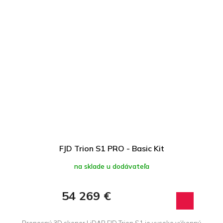
FJD Trion S1 PRO - Basic Kit
na sklade u dodávateľa
54 269 €
Prenosný 3D skener LiDAR FJD Trion S1 je vysoko výkonný