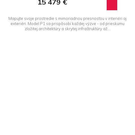
15 479 €
Mapujte svoje prostredie s mimoriadnou presnosťou v interiéri aj
exteriéri. Model P1 sa prispôsobí každej výzve - od prieskumu
zložitej architektúry a skrytej infraštruktúry až...