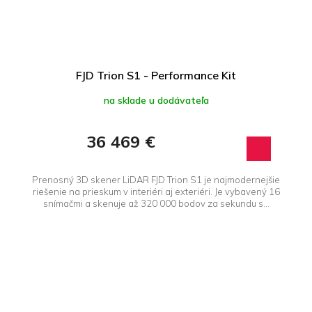
FJD Trion S1 - Performance Kit
na sklade u dodávateľa
36 469 €
Prenosný 3D skener LiDAR FJD Trion S1 je najmodernejšie
riešenie na prieskum v interiéri aj exteriéri. Je vybavený 16
snímačmi a skenuje až 320 000 bodov za sekundu s...