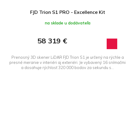
FJD Trion S1 PRO - Excellence Kit
na sklade u dodávateľa
58 319 €
Prenosný 3D skener LiDAR FJD Trion S1 je určený na rýchle a
presné meranie v interiéri aj exteriéri. Je vybavený 16 snímačmi
a dosahuje rýchlosť 320 000 bodov za sekundu s...