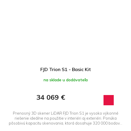
FJD Trion S1 - Basic Kit
na sklade u dodávateľa
34 069 €
Prenosný 3D skener LiDAR FJD Trion S1 je vysoko výkonné
riešenie ideálne na použitie v interiéri aj exteriéri. Ponúka
pôsobivú kapacitu skenovania, ktorá dosahuje 320 000 bodov...