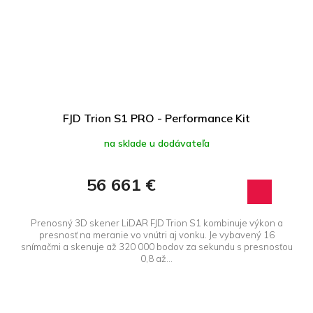
FJD Trion S1 PRO - Performance Kit
na sklade u dodávateľa
56 661 €
Prenosný 3D skener LiDAR FJD Trion S1 kombinuje výkon a
presnosť na meranie vo vnútri aj vonku. Je vybavený 16
snímačmi a skenuje až 320 000 bodov za sekundu s presnosťou
0,8 až...