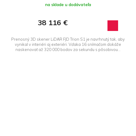
na sklade u dodávateľa
38 116 €
Prenosný 3D skener LiDAR FJD Trion S1 je navrhnutý tak, aby
vynikal v interiéri aj exteriéri. Vďaka 16 snímačom dokáže
naskenovať až 320 000 bodov za sekundu s pôsobivou...