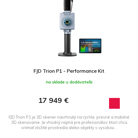
FJD Trion P1 - Performance Kit
na sklade u dodávateľa
17 949 €
FJD Trion P1 je 3D skener navrhnutý na rýchle, presné a mobilné
3D skenovanie. Je vhodný najmä pre profesionálov, ktorí chcú
snímať zložité prostredia alebo objekty s vysokou...