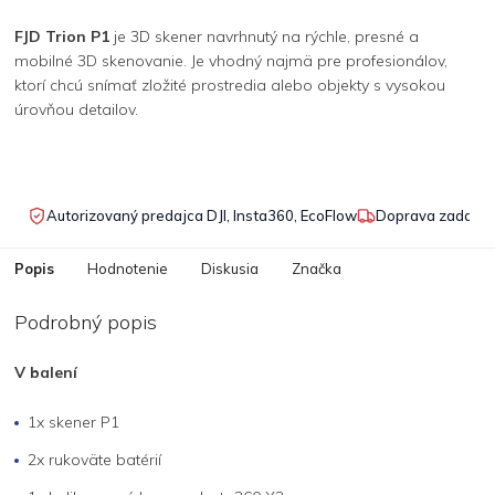
FJD Trion P1
je 3D skener navrhnutý na rýchle, presné a
mobilné 3D skenovanie. Je vhodný najmä pre profesionálov,
ktorí chcú snímať zložité prostredia alebo objekty s vysokou
úrovňou detailov.
Autorizovaný predajca DJI, Insta360, EcoFlow
Doprava zadarmo
Popis
Hodnotenie
Diskusia
Značka
Podrobný popis
V balení
1x skener P1
2x rukoväte batérií