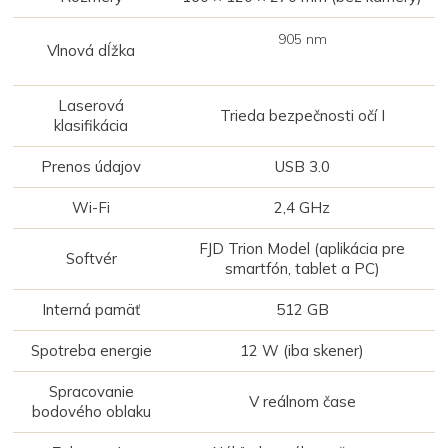
905 nm
Vlnová dĺžka
Laserová
Trieda bezpečnosti očí I
klasifikácia
Prenos údajov
USB 3.0
Wi-Fi
2,4 GHz
FJD Trion Model (aplikácia pre
Softvér
smartfón, tablet a PC)
Interná pamäť
512 GB
Spotreba energie
12 W (iba skener)
Spracovanie
V reálnom čase
bodového oblaku