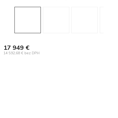
17 949 €
14 592,68 € bez DPH
Jednotková
cena: