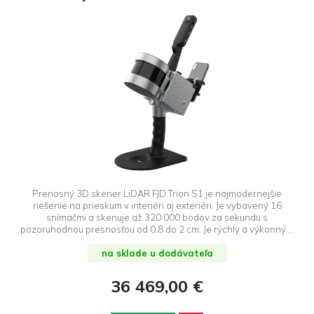
Prenosný 3D skener LiDAR FJD Trion S1 je najmodernejšie
riešenie na prieskum v interiéri aj exteriéri. Je vybavený 16
snímačmi a skenuje až 320 000 bodov za sekundu s
pozoruhodnou presnosťou od 0,8 do 2 cm. Je rýchly a výkonný a
vytvára vysokokvalitné skeny. Trion S1 zachytáva, spracováva
a zobrazuje presné mračná bodov v reálnom čase na mobilných
na sklade u dodávateľa
zariadeniach, čím poskytuje plynulý a efektívny zážitok.
36 469,00 €