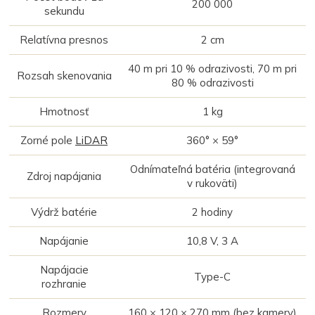
200 000
sekundu
Relatívna presnos
2 cm
40 m pri 10 % odrazivosti, 70 m pri
Rozsah skenovania
80 % odrazivosti
Hmotnosť
1 kg
Zorné pole
LiDAR
360° × 59°
Odnímateľná batéria (integrovaná
Zdroj napájania
v rukoväti)
Výdrž batérie
2 hodiny
Napájanie
10,8 V, 3 A
Napájacie
Type-C
rozhranie
Rozmery
160 × 120 × 270 mm (bez kamery)