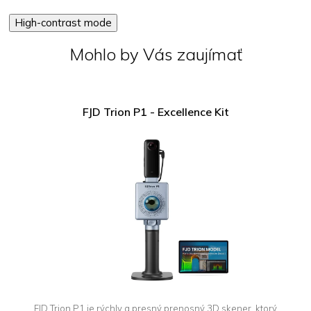
High-contrast mode
Mohlo by Vás zaujímať
FJD Trion P1 - Excellence Kit
FJD Trion P1 je rýchly a presný prenosný 3D skener, ktorý