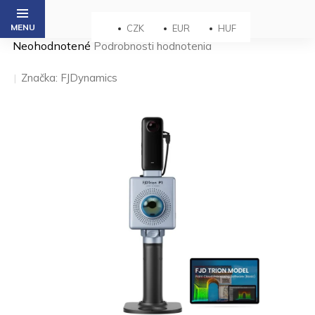
Prejsť
na
CZK
EUR
HUF
obsah
Priemerné
Neohodnotené
Podrobnosti hodnotenia
hodnotenie
produktu
Značka:
FJDynamics
je
0,0
z 5
hviezdičiek.