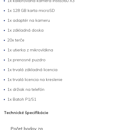
1x kalibrovaná kamera Insta360 X3
1x 128 GB karta microSD
1x adaptér na kameru
1x základná doska
20x terče
1x utierka z mikrovlákna
1x prenosné puzdro
1x trvalá základná licencia
1x trvalá licencia na kreslenie
1x držiak na telefón
1x Batoh P1/S1
Technické špecifikácie
Počet bodov za