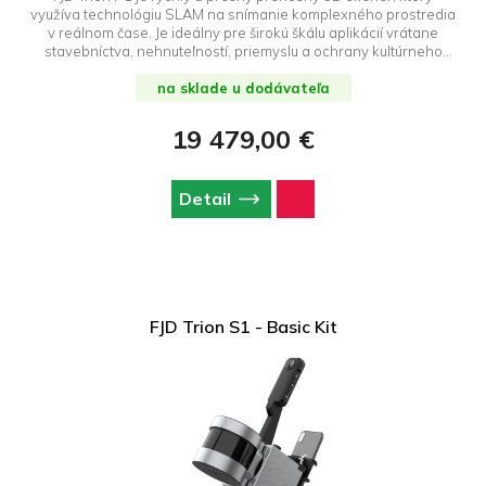
využíva technológiu SLAM na snímanie komplexného prostredia
v reálnom čase. Je ideálny pre širokú škálu aplikácií vrátane
stavebníctva, nehnuteľností, priemyslu a ochrany kultúrneho
dedičstva. Kompaktný, samostatný a kompatibilný so širokou
škálou softvéru spoľahlivo zjednodušuje 3D skenovanie.
na sklade u dodávateľa
19 479,00 €
Detail
FJD Trion S1 - Basic Kit