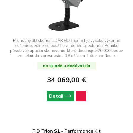
Prenosný 3D skener LiDAR FJD Trion S1 je vysoko výkonné
riešenie ideálne na použitie v interiéri aj exteriéri. Ponúka
pôsobivú kapacitu skenovania, ktorá dosahuje 320 000 bodov
za sekundu s presnosťou 0,8 až 2 cm. Toto zariadenie
zachytáva vysokokvalitné údaje pri pozoruhodnej rýchlosti.
Vďaka pokročilým algoritmom SLAM dokáže zariadenie Trion S1
na sklade u dodávateľa
generovať, spracovávať a zobrazovať presné mračná bodov
priamo na mobilných zariadeniach v reálnom čase.
34 069,00 €
Detail
FJD Trion S1 - Performance Kit