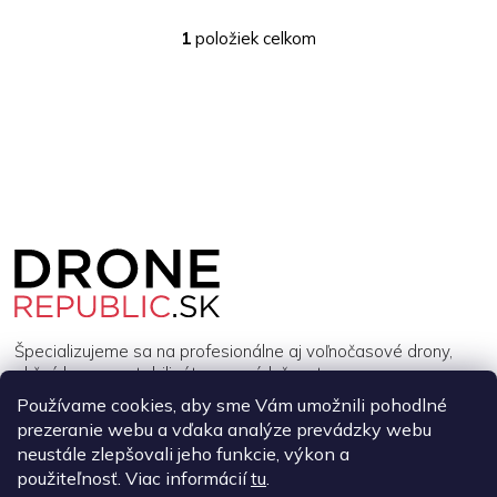
1
položiek celkom
O
v
l
á
d
a
c
i
e
Z
p
á
r
p
v
ä
k
y
t
v
i
Špecializujeme sa na profesionálne aj voľnočasové drony,
ý
e
akčné kamery, stabilizátory a príslušenstvo.
p
i
Používame cookies, aby sme Vám umožnili pohodlné
s
prezeranie webu a vďaka analýze prevádzky webu
INFORMÁCIE
u
neustále zlepšovali jeho funkcie, výkon a
použiteľnosť. Viac informácií
tu
.