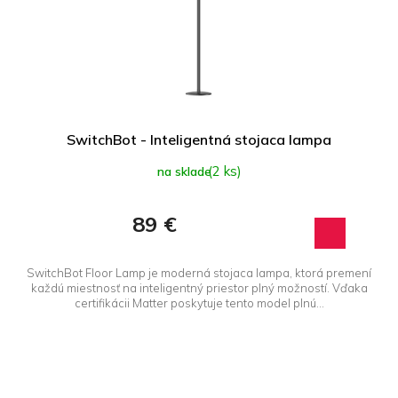
r
d
o
u
d
k
u
t
k
o
t
v
o
SwitchBot - Inteligentná stojaca lampa
v
(2 ks)
na sklade
89 €
SwitchBot Floor Lamp je moderná stojaca lampa, ktorá premení
každú miestnosť na inteligentný priestor plný možností. Vďaka
certifikácii Matter poskytuje tento model plnú...