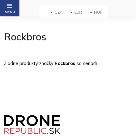
Prejsť
na
CZK
EUR
HUF
obsah
Rockbros
Žiadne produkty značky
Rockbros
sa nenašli...
Z
á
p
ä
t