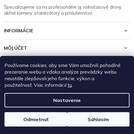
i
Špecializujeme sa na profesionálne aj voľnočasové drony,
e
akčné kamery, stabilizátory a príslušenstvo.
INFORMÁCIE
MÔJ ÚČET
Používame cookies, aby sme Vám umožnili pohodlné
Copyright 2026
DroneRepublic.sk
. Všetky práva vyhradené.
Upraviť
nastavenie cookies
prezeranie webu a vďaka analýze prevádzky webu
neustále zlepšovali jeho funkcie, výkon a
Vytvoril Shoptet
použiteľnosť. Viac informácií
tu
.
Nastavenie
Odmietnuť
Súhlasím