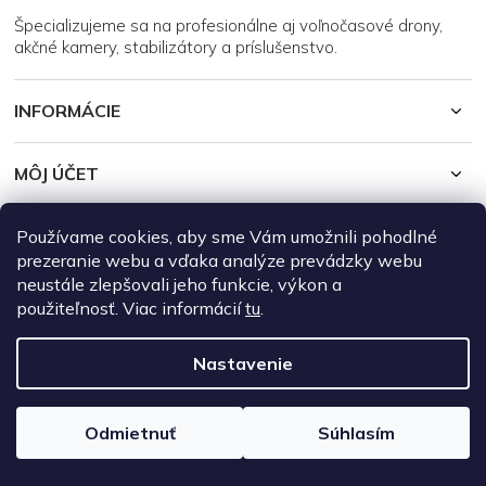
i
Špecializujeme sa na profesionálne aj voľnočasové drony,
e
akčné kamery, stabilizátory a príslušenstvo.
INFORMÁCIE
MÔJ ÚČET
Používame cookies, aby sme Vám umožnili pohodlné
Copyright 2026
DroneRepublic.sk
. Všetky práva vyhradené.
Upraviť
nastavenie cookies
prezeranie webu a vďaka analýze prevádzky webu
neustále zlepšovali jeho funkcie, výkon a
Vytvoril Shoptet
použiteľnosť. Viac informácií
tu
.
Nastavenie
Odmietnuť
Súhlasím