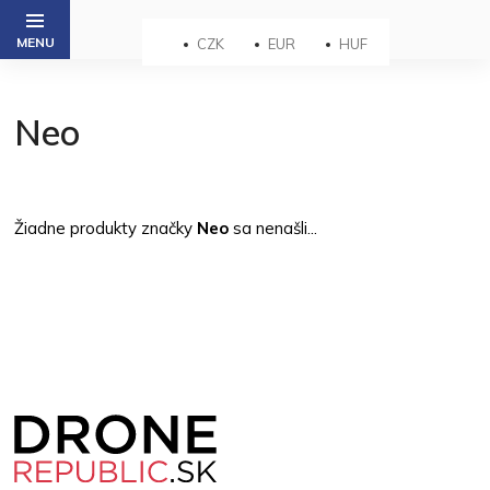
Prejsť
na
CZK
EUR
HUF
obsah
Neo
Žiadne produkty značky
Neo
sa nenašli...
Z
á
p
ä
t