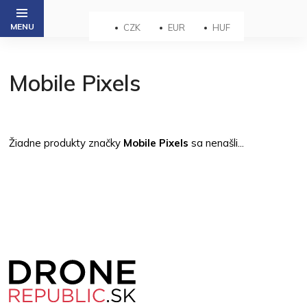
Prejsť
na
CZK
EUR
HUF
obsah
Mobile Pixels
Žiadne produkty značky
Mobile Pixels
sa nenašli...
Z
á
p
ä
t