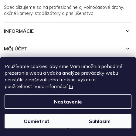
i
Špecializujeme sa na profesionálne aj voľnočasové drony,
e
akčné kamery, stabilizátory a príslušenstvo.
INFORMÁCIE
MÔJ ÚČET
Používame cookies, aby sme Vám umožnili pohodlné
Copyright 2026
DroneRepublic.sk
. Všetky práva vyhradené.
Upraviť
nastavenie cookies
prezeranie webu a vďaka analýze prevádzky webu
neustále zlepšovali jeho funkcie, výkon a
Vytvoril Shoptet
použiteľnosť. Viac informácií
tu
.
Nastavenie
Odmietnuť
Súhlasím