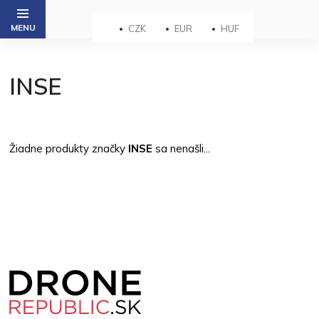
Prejsť
na
CZK
EUR
HUF
obsah
INSE
Žiadne produkty značky
INSE
sa nenašli...
Z
á
p
ä
t