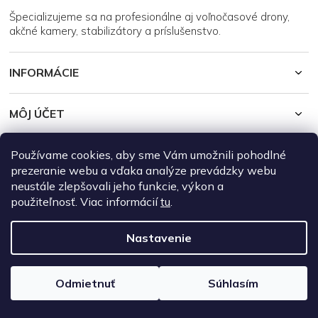
i
Špecializujeme sa na profesionálne aj voľnočasové drony,
e
akčné kamery, stabilizátory a príslušenstvo.
INFORMÁCIE
MÔJ ÚČET
Používame cookies, aby sme Vám umožnili pohodlné
Copyright 2026
DroneRepublic.sk
. Všetky práva vyhradené.
Upraviť
nastavenie cookies
prezeranie webu a vďaka analýze prevádzky webu
neustále zlepšovali jeho funkcie, výkon a
Vytvoril Shoptet
použiteľnosť. Viac informácií
tu
.
Nastavenie
Odmietnuť
Súhlasím