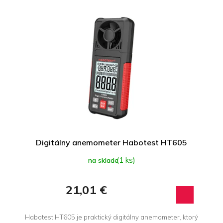
Digitálny anemometer Habotest HT605
(1 ks)
na sklade
21,01 €
Habotest HT605 je praktický digitálny anemometer, ktorý