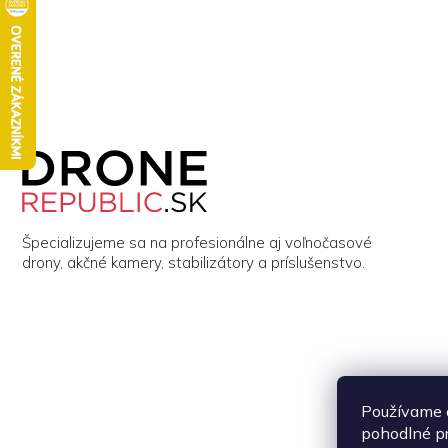
Z
á
p
ä
t
i
Špecializujeme sa na profesionálne aj voľnočasové
e
drony, akčné kamery, stabilizátory a príslušenstvo.
Používame 
pohodlné p