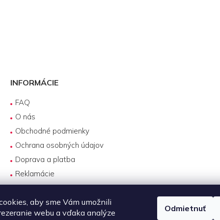
INFORMÁCIE
FAQ
O nás
Obchodné podmienky
Ochrana osobných údajov
Doprava a platba
Reklamácie
Servis produktov DJI
cookies, aby sme Vám umožnili
Návody na používanie
Odmietnuť
rezeranie webu a vďaka analýze
Požičovňa produktov