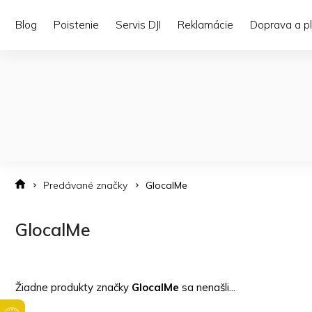
Prejsť
na
Blog
Poistenie
Servis DJI
Reklamácie
Doprava a p
obsah
Predávané značky
GlocalMe
GlocalMe
Žiadne produkty značky
GlocalMe
sa nenašli...