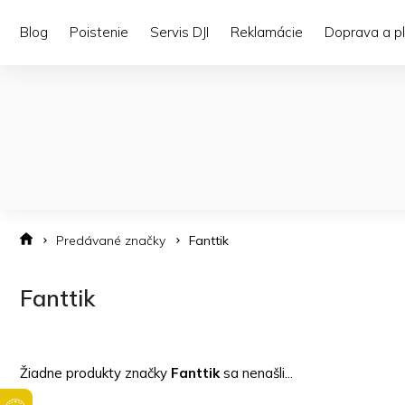
Prejsť
na
Blog
Poistenie
Servis DJI
Reklamácie
Doprava a p
obsah
Predávané značky
Fanttik
Fanttik
Žiadne produkty značky
Fanttik
sa nenašli...