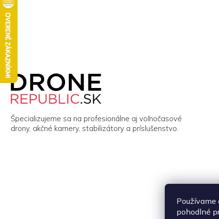
Z
á
p
ä
t
i
Špecializujeme sa na profesionálne aj voľnočasové
e
drony, akčné kamery, stabilizátory a príslušenstvo.
Používame 
pohodlné p