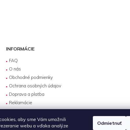
INFORMÁCIE
FAQ
O nás
Obchodné podmienky
Ochrana osobných údajov
Doprava a platba
Reklamácie
Servis produktov DJI
cookies, aby sme Vám umožnili
Návody na používanie
Odmietnuť
rezeranie webu a vďaka analýze
Požičovňa produktov