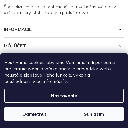
i
Špecializujeme sa na profesionálne aj voľnočasové drony,
e
akčné kamery, stabilizátory a príslušenstvo.
INFORMÁCIE
MÔJ ÚČET
Používame cookies, aby sme Vám umožnili pohodlné
Copyright 2026
DroneRepublic.sk
. Všetky práva vyhradené.
Upraviť
nastavenie cookies
prezeranie webu a vďaka analýze prevádzky webu
neustále zlepšovali jeho funkcie, výkon a
Vytvoril Shoptet
použiteľnosť. Viac informácií
tu
.
Nastavenie
Odmietnuť
Súhlasím