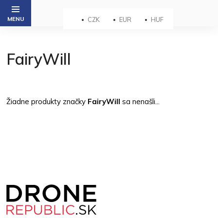
Prejsť
na
CZK
EUR
HUF
obsah
FairyWill
Žiadne produkty značky
FairyWill
sa nenašli...
Z
á
p
ä
t