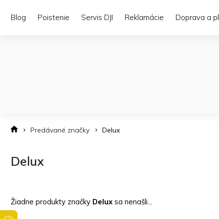
Prejsť
na
Blog
Poistenie
Servis DJI
Reklamácie
Doprava a p
obsah
Predávané značky
Delux
Delux
Žiadne produkty značky
Delux
sa nenašli...