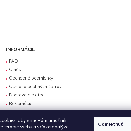
INFORMÁCIE
FAQ
O nás
Obchodné podmienky
Ochrana osobných údajov
Doprava a platba
Reklamácie
Servis produktov DJI
cookies, aby sme Vám umožnili
Návody na používanie
Odmietnuť
rezeranie webu a vďaka analýze
Požičovňa produktov