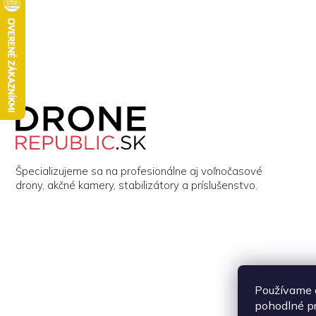
Z
á
p
ä
t
i
Špecializujeme sa na profesionálne aj voľnočasové
e
drony, akčné kamery, stabilizátory a príslušenstvo.
Používame 
pohodlné p