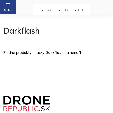
Prejsť
na
CZK
EUR
HUF
obsah
Darkflash
Žiadne produkty značky
Darkflash
sa nenašli...
Z
á
p
ä
t