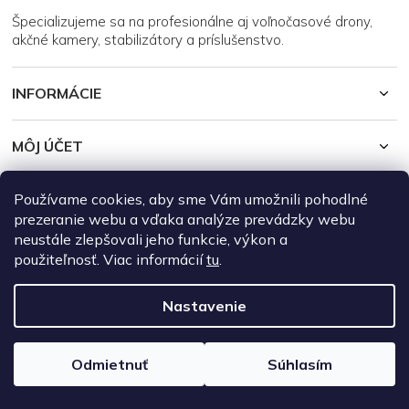
i
Špecializujeme sa na profesionálne aj voľnočasové drony,
e
akčné kamery, stabilizátory a príslušenstvo.
INFORMÁCIE
MÔJ ÚČET
Používame cookies, aby sme Vám umožnili pohodlné
Copyright 2026
DroneRepublic.sk
. Všetky práva vyhradené.
Upraviť
nastavenie cookies
prezeranie webu a vďaka analýze prevádzky webu
neustále zlepšovali jeho funkcie, výkon a
Vytvoril Shoptet
použiteľnosť. Viac informácií
tu
.
Nastavenie
Odmietnuť
Súhlasím