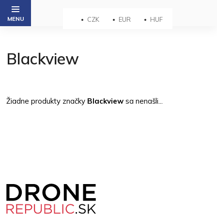
Prejsť
na
CZK
EUR
HUF
obsah
Blackview
Žiadne produkty značky
Blackview
sa nenašli...
Z
á
p
ä
t