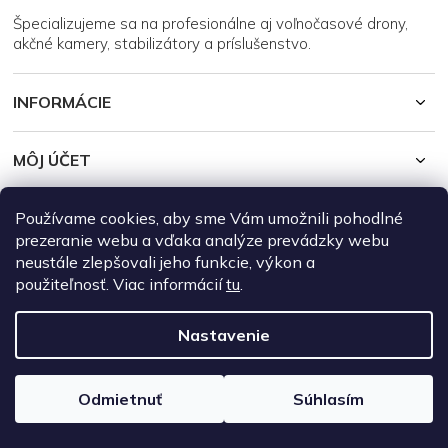
i
Špecializujeme sa na profesionálne aj voľnočasové drony,
e
akčné kamery, stabilizátory a príslušenstvo.
INFORMÁCIE
MÔJ ÚČET
Používame cookies, aby sme Vám umožnili pohodlné
Copyright 2026
DroneRepublic.sk
. Všetky práva vyhradené.
Upraviť
nastavenie cookies
prezeranie webu a vďaka analýze prevádzky webu
neustále zlepšovali jeho funkcie, výkon a
Vytvoril Shoptet
použiteľnosť. Viac informácií
tu
.
Nastavenie
Odmietnuť
Súhlasím