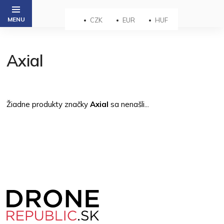
Prejsť
na
CZK
EUR
HUF
obsah
Axial
Žiadne produkty značky
Axial
sa nenašli...
Z
á
p
ä
t