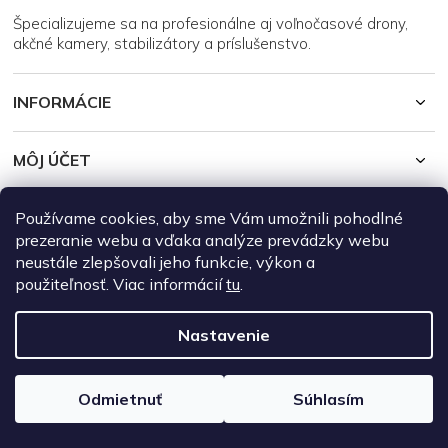
i
Špecializujeme sa na profesionálne aj voľnočasové drony,
e
akčné kamery, stabilizátory a príslušenstvo.
INFORMÁCIE
MÔJ ÚČET
Používame cookies, aby sme Vám umožnili pohodlné
Copyright 2026
DroneRepublic.sk
. Všetky práva vyhradené.
Upraviť
nastavenie cookies
prezeranie webu a vďaka analýze prevádzky webu
neustále zlepšovali jeho funkcie, výkon a
Vytvoril Shoptet
použiteľnosť. Viac informácií
tu
.
Nastavenie
Odmietnuť
Súhlasím