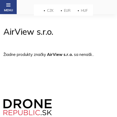
Prejsť
na
CZK
EUR
HUF
obsah
AirView s.r.o.
Žiadne produkty značky
AirView s.r.o.
sa nenašli...
Z
á
p
ä
t