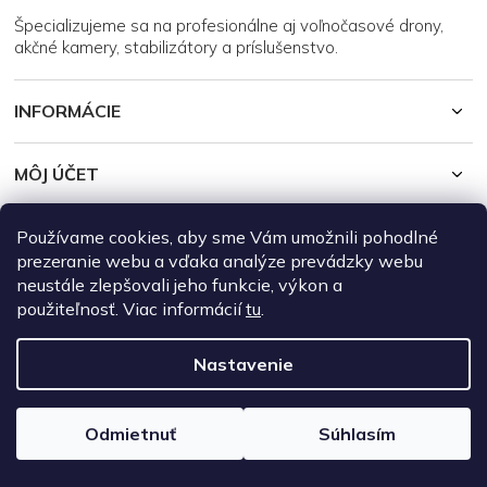
i
Špecializujeme sa na profesionálne aj voľnočasové drony,
e
akčné kamery, stabilizátory a príslušenstvo.
INFORMÁCIE
MÔJ ÚČET
Používame cookies, aby sme Vám umožnili pohodlné
Copyright 2026
DroneRepublic.sk
. Všetky práva vyhradené.
Upraviť
nastavenie cookies
prezeranie webu a vďaka analýze prevádzky webu
neustále zlepšovali jeho funkcie, výkon a
Vytvoril Shoptet
použiteľnosť. Viac informácií
tu
.
Nastavenie
Odmietnuť
Súhlasím