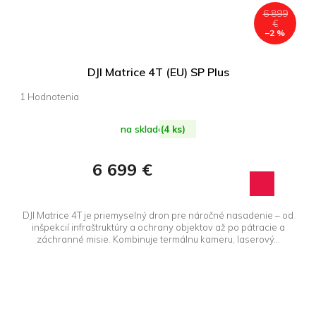
6 899
€
–2 %
DJI Matrice 4T (EU) SP Plus
Priemerné
hodnotenie
produktu
na sklade
(4 ks)
je
5,0
6 699 €
z 5
hviezdičiek.
DJI Matrice 4T je priemyselný dron pre náročné nasadenie – od
inšpekcií infraštruktúry a ochrany objektov až po pátracie a
záchranné misie. Kombinuje termálnu kameru, laserový...