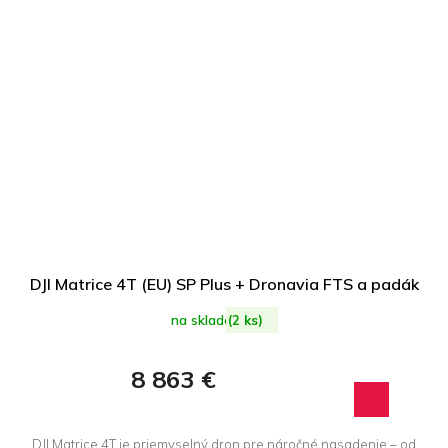
DJI Matrice 4T (EU) SP Plus + Dronavia FTS a padák
na sklade
(2 ks)
8 863 €
DJI Matrice 4T je priemyselný dron pre náročné nasadenie – od