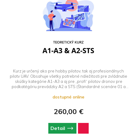
Kurz je určený ako pre hobby pilotov, tak aj profesionálnych
pilotv UAV. Obsahuje všetky potrebné náležitosti pre zvládnutie
skúšky kategórie A1-A3 a aj pre „profi“ pilotov dronov pre
podkatégóriu prevádzky A2 a STS (Štandardné scenáre 01 a
02). Školíme podľa novej osnovy, ktorú zverejnil Dopravnú úrad
dostupné online
SR s ohľadom na EU legislatívu 2025.
260,00 €
Detail