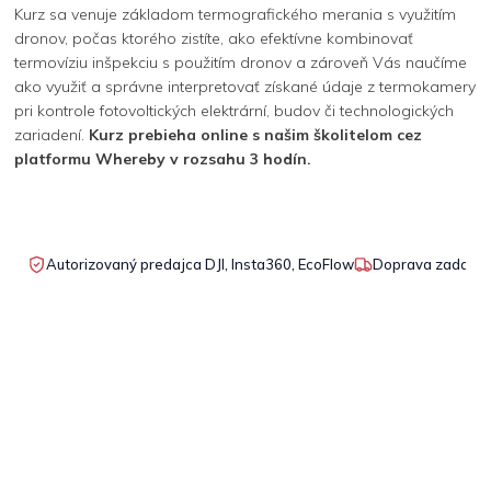
Kurz sa venuje základom termografického merania s využitím
dronov, počas ktorého zistíte, ako efektívne kombinovať
termovíziu inšpekciu s použitím dronov a zároveň Vás naučíme
ako využiť a správne interpretovať získané údaje z termokamery
pri kontrole fotovoltických elektrární, budov či technologických
zariadení.
Kurz prebieha online s našim školitelom cez
platformu Whereby v rozsahu 3 hodín.
Autorizovaný predajca DJI, Insta360, EcoFlow
Doprava zadarmo