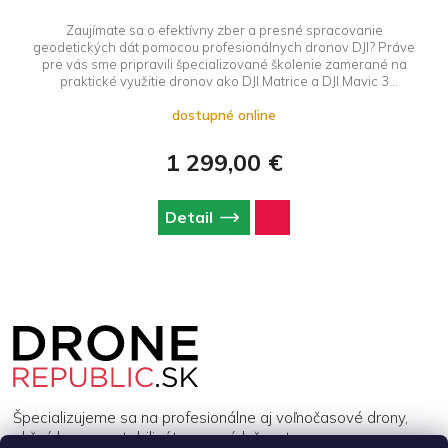
Zaujímate sa o efektívny zber a presné spracovanie
geodetických dát pomocou profesionálnych dronov DJI? Práve
pre vás sme pripravili špecializované školenie zamerané na
praktické využitie dronov ako DJI Matrice a DJI Mavic 3
(Enterprise verzia) pri geodetických prácach. Cena je
dostupné online
orientačná, presnejšiu cenu poskytneme na vyžiadanie po
upresnení požiadavok na školenie.
1 299,00 €
Detail
Z
á
p
ä
t
i
Špecializujeme sa na profesionálne aj voľnočasové drony,
e
akčné kamery, stabilizátory a príslušenstvo.