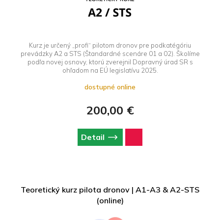
Kurz je určený „profi“ pilotom dronov pre podkatégóriu
prevádzky A2 a STS (Štandardné scenáre 01 a 02). Školíme
podľa novej osnovy, ktorú zverejnil Dopravný úrad SR s
ohľadom na EÚ legislatívu 2025.
dostupné online
200,00 €
Detail
Teoretický kurz pilota dronov | A1-A3 & A2-STS
(online)