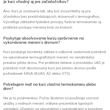
Je kurz vhodný aj pre začiatočníkov?
Áno. Kurz je zostavený tak, aby bol zrozumiteľný aj pre
účastníkov bez predchádzajúcich skúseností s termografiou.
Vysvetľuje základné fyzikálne princípy, funkcie termokamier aj
praktické postupy merania krok za krokom.
Poskytuje absolvovanie kurzu oprávnenie na
vykonávanie meraní s dronom?
Kurz poskytuje teoretický základ a odborné vedomosti potrebné
na vykonávanie termografických meraní, no nenahrádza
preukaz pilota dronu. Pre praktické lietanie a prevádzku UAS je
potrebné mať absolvovaný kurz pre pilotov dronov podľa
požiadaviek EASA (A1/A3, A2 alebo STS).
Potrebujem mať na kurz vlastnú termokameru alebo
dron?
Nie je to podmienkou. Počas školenia sa používajú vzorové
ukážky z reálnych meraní, vrátane prezentácie typických
zariadení. Účastníci sa oboznámia s parametrami a princípmi