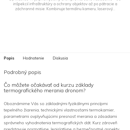
inšpekcií infraštruktúry a ochrany objektov až po pátracie a
záchranné misie. Kombinuje termálnu kameru, laserový...
Popis
Hodnotenie
Diskusia
Podrobný popis
Čo môžete očakávať od kurzu základy
termografického merania dronom?
Oboznámime Vás so základnými fyzikálnymi princípmi
tepelného žiarenia, technickými vlastnosťami termokamier,
parametrami ovplyvňujúcimi presnosť merania a zásadami
správneho vyhodnotenia termografických dát. Kurz zároveň
predstavuje normatívne, legislatívne a bezpečnostné aspekty