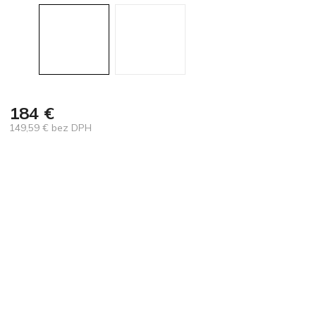
184 €
149,59 € bez DPH
Jednotková
cena: