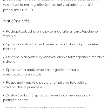
vykonávania termografických meraní v súlade s platnými
predpismi SR a EÚ.
Naučíme Vás:
Pochopiť základné princípy termografie a fyziky tepelného
žiarenia
Správne nastaviť termokameru a zvoliť vhodné parametre
merania
Efektívne plánovať a vykonávať letecké termografické merania
s dronom
Spracovať a analyzovať termografické dáta v
špecializovanom softvéri
Rozpoznať typické chyby a anomálie vo fotovoltike,
stavebníctve či priemysle
Zostaviť odbornú správu o výsledkoch merania podľa
platných noriem
Kurz je určený pre technikov, revíznych pracovníkov,