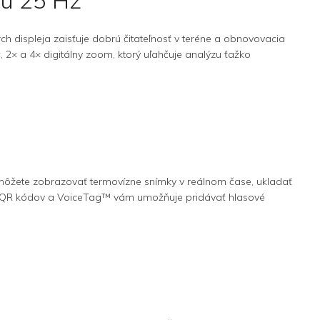
ou 25 Hz
h displeja zaisťuje dobrú čitateľnosť v teréne a obnovovacia
, 2× a 4× digitálny zoom, ktorý uľahčuje analýzu ťažko
môžete zobrazovať termovízne snímky v reálnom čase, ukladať
ých QR kódov a VoiceTag™ vám umožňuje pridávať hlasové