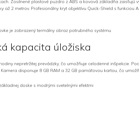
ach. Zosilnené plastové puzdro z ABS a kovová základňa zaisťujú vy
až 2 metrov. Profesionálny kryt objektívu Quick-Shield s funkciou A
ká kapacita úložiska
 hodiny nepretržitej prevádzky, čo umožňuje celodenné inšpekcie. P
rie. Kamera disponuje 8 GB RAM a 32 GB pamäťovou kartou, čo umožňu