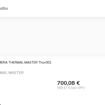
latba
ERA THERMAL MASTER Thor001
MAL MASTER
700,08 €
569,17 € bez DPH
Jednotková
cena: