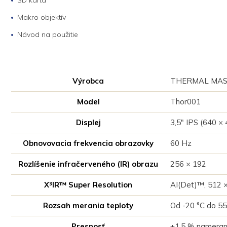
SD karta
Makro objektív
Návod na použitie
Výrobca
THERMAL MA
Model
Thor001
Displej
3,5" IPS (640 × 
Obnovovacia frekvencia obrazovky
60 Hz
Rozlíšenie infračerveného (IR) obrazu
256 × 192
X³IR™ Super Resolution
AI(Det)™, 512 
Rozsah merania teploty
Od -20 °C do 55
Presnosť
±1,5 % namerane