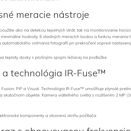
esné meracie nástroje
 použitie ako na detekciu tepelných strát, tak na monitorovanie ho
inimálne hodnoty, 6 vlastných meracích bodov a funkciu merania tepl
ciu automatického snímania fotografií pri prekročení vopred nastaven
 a technológia IR-Fuse™
sion, PiP a Visual. Technológia IR-Fuse™ umožňuje plynulé prelína
kutočnom objekte. Kamera viditeľného svetla s rozlíšením 2 MP (1616