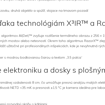
vďaka technológiám X³IR™ a 
lgoritmov AI(Det)™ zvyšuje rozlíšenie termálneho obrazu z 256 × 19
pelných mostov alebo netesností. Okrem toho algoritmus RazorX™ zle
vlášť užitočné pri profesionálnych inšpekciách, kde je nevyhnutná rých
 elektroniku a dosky s plošný
nimálnej vzdialenosti 8 cm, čo umožňuje presnú analýzu malých ele
tlivosti NETD <35 mK a presnosti ±1,5 °C je kamera ideálna pre labo