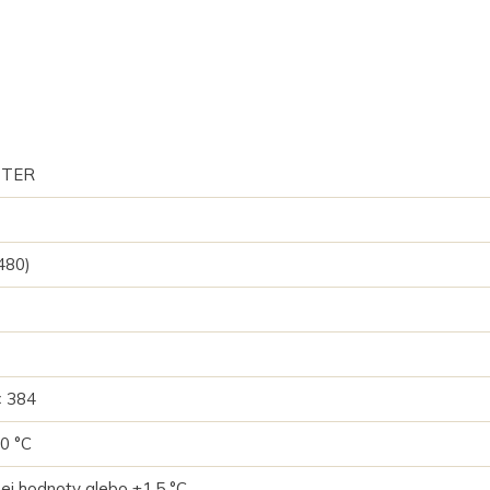
STER
480)
× 384
0 °C
j hodnoty alebo ±1,5 °C