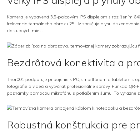
Veľký IPS displej a plynulý 
Kamera je vybavená 3,5-palcovým IPS displejom s rozlíšením 640 
frekvencia termálneho obrazu 25 Hz zaručuje plynulé skenovanie aj
dostupných miest.
Bezdrôtová konektivita a pr
Thor001 podporuje pripojenie k PC, smartfónom a tabletom s o
fotografie a videá a vytvárať profesionálne správy. Funkcia Q
poznámky pomocou mikrofónu s potlačením šumu. To výrazne zefe
Robustná konštrukcia pre pr