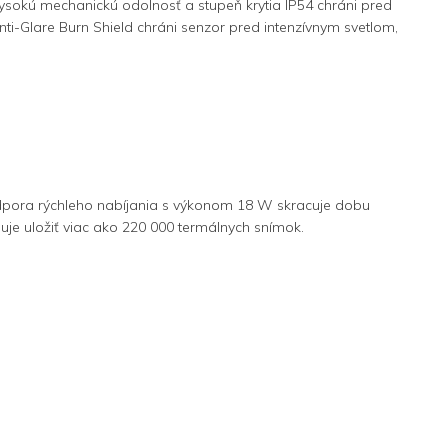
sokú mechanickú odolnosť a stupeň krytia IP54 chráni pred
nti-Glare Burn Shield chráni senzor pred intenzívnym svetlom,
odpora rýchleho nabíjania s výkonom 18 W skracuje dobu
je uložiť viac ako 220 000 termálnych snímok.