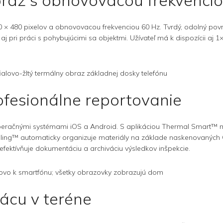
obraz s obnovovacou frekvenci
× 480 pixelov a obnovovacou frekvenciou 60 Hz. Tvrdý, odolný povrc
 pri práci s pohybujúcimi sa objektmi. Užívateľ má k dispozícii aj 1×
ofesionálne reportovanie
peračnými systémami iOS a Android. S aplikáciou Thermal Smart™ 
R-Filing™ automaticky organizuje materiály na základe naskenovan
ktívňuje dokumentáciu a archiváciu výsledkov inšpekcie.
ácu v teréne