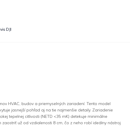
vis DJI
émov HVAC, budov a priemyselných zariadení. Tento model
tuje jasnejší pohľad aj na tie najmenšie detaily. Zariadenie
kej tepelnej citlivosti (NETD <35 mK) detekuje minimálne
aostriť už od vzdialenosti 8 cm, čo z neho robí ideálny nástroj