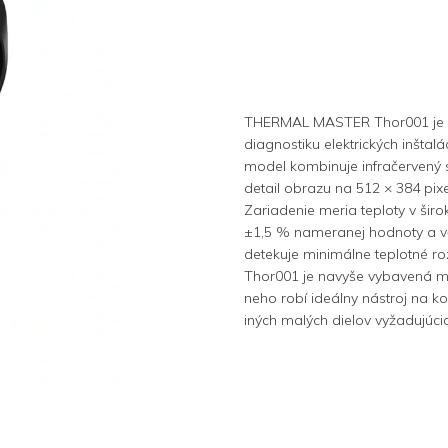
THERMAL MASTER Thor001 je po
diagnostiku elektrických inšta
model kombinuje infračervený s
detail obrazu na 512 × 384 pixe
Zariadenie meria teploty v šir
±1,5 % nameranej hodnoty a vďa
detekuje minimálne teplotné roz
Thor001 je navyše vybavená ma
neho robí ideálny nástroj na k
iných malých dielov vyžadujúci