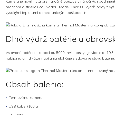
Kamera je navrhnutá pre náročné použitie v náročných podmienk
prachom a striekajúcou vodou. Model Thor001 vydrží pády z výšky 
vysokými teplotami a mechanickým poškodením.
Dlhá výdrž batérie a obrovs
Vstavaná batéria s kapacitou 5000 mAh poskytuje viac ako 10,5
nabíjania a indikátor nabíjania uľahčuje sledovanie stavu baté
Obsah balenia:
Termovízna kamera
USB kábel (100 cm)