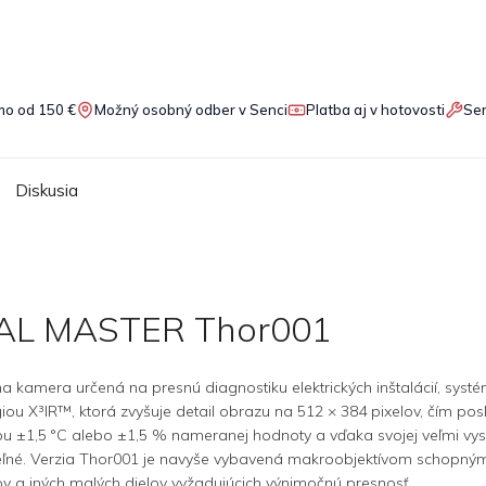
o od 150 €
Možný osobný odber v Senci
Platba aj v hotovosti
Ser
Diskusia
AL MASTER Thor001
kamera určená na presnú diagnostiku elektrických inštalácií, syst
ou X³IR™, ktorá zvyšuje detail obrazu na 512 × 384 pixelov, čím posky
u ±1,5 °C alebo ±1,5 % nameranej hodnoty a vďaka svojej veľmi vyso
iteľné. Verzia Thor001 je navyše vybavená makroobjektívom schopným z
ov a iných malých dielov vyžadujúcich výnimočnú presnosť.