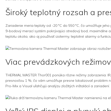
Široký teplotný rozsah a pr
Zariadenie meria teploty od -20 °C do 550 °C, čo umožňuje jeho
9-bodový merací systém pokrývajúci stredový bod, maximálne a m
teplotu okolia, ako aj používať izotermy, teplotné alarmy a funk
Viac prevádzkových režimov
THERMAL MASTER Thor001 ponúka rôzne režimy zobrazenia: IR, Fu
presnosťou 1 %, čo vám umožňuje presne lokalizovať problém na s
Pro-Mix a Visual uľahčujú analýzu zložitých inštalácií a zariadení.