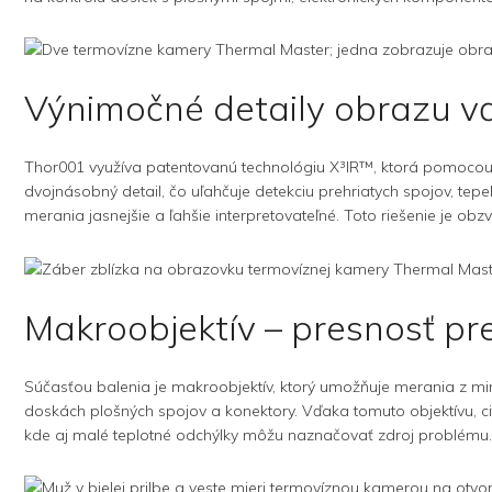
Výnimočné detaily obrazu 
Thor001 využíva patentovanú technológiu X³IR™, ktorá pomocou a
dvojnásobný detail, čo uľahčuje detekciu prehriatych spojov, te
merania jasnejšie a ľahšie interpretovateľné. Toto riešenie je obz
Makroobjektív – presnosť pre
Súčasťou balenia je makroobjektív, ktorý umožňuje merania z mi
doskách plošných spojov a konektory. Vďaka tomuto objektívu, ci
kde aj malé teplotné odchýlky môžu naznačovať zdroj problému.