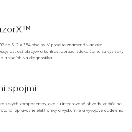
RazorX™
2 na 512 × 384 pixelov. V praxi to znamená viac ako
pšuje ostrosť okrajov a kontrast obrazu, vďaka čomu sú výsledky
la a spoľahlivá diagnostika.
mi spojmi
ktronických komponentov, ako sú integrované obvody, vodiče na
ratóriá, opravovne elektroniky a výskumné a vývojové oddelenia,