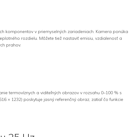
rúcich komponentov v priemyselných zariadeniach. Kamera ponúka
otného rozdielu. Môžete tiež nastaviť emisiu, vzdialenosť a
ých prahov.
nie termovíznych a viditeľných obrazov v rozsahu 0–100 % s
 × 1232) poskytuje jasný referenčný obraz, zatiaľ čo funkcie