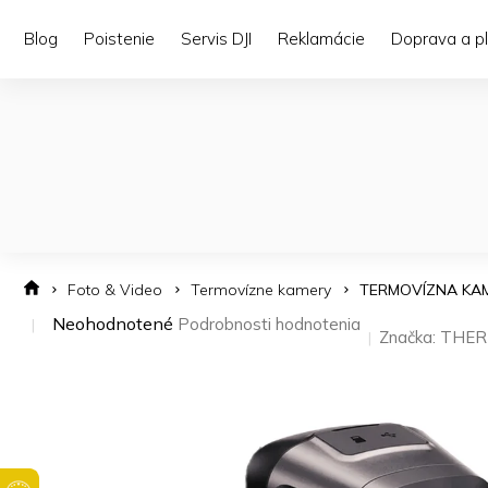
Prejsť
na
Blog
Poistenie
Servis DJI
Reklamácie
Doprava a p
obsah
Foto & Video
Termovízne kamery
TERMOVÍZNA KAM
Priemerné
Neohodnotené
Podrobnosti hodnotenia
Značka:
THER
hodnotenie
produktu
je
0,0
z 5
hviezdičiek.