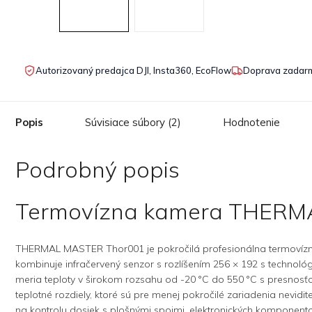
Autorizovaný predajca DJI, Insta360, EcoFlow
Doprava zadarm
Popis
Súvisiace súbory (2)
Hodnotenie
Podrobný popis
Termovízna kamera THERM
THERMAL MASTER Thor001 je pokročilá profesionálna termovízna 
kombinuje infračervený senzor s rozlíšením 256 × 192 s technológi
meria teploty v širokom rozsahu od -20 °C do 550 °C s presnosťo
teplotné rozdiely, ktoré sú pre menej pokročilé zariadenia nevid
na kontrolu dosiek s plošnými spojmi, elektronických komponent