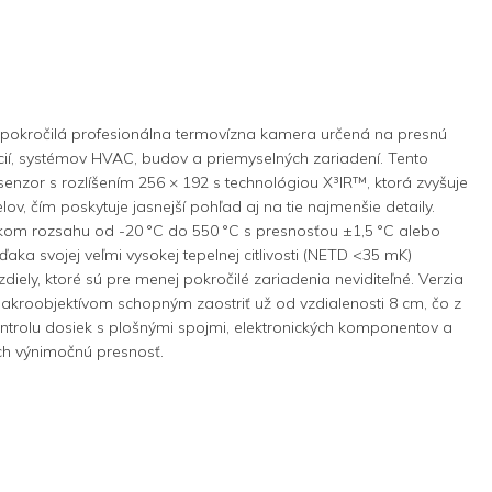
kročilá profesionálna termovízna kamera určená na presnú
lácií, systémov HVAC, budov a priemyselných zariadení. Tento
enzor s rozlíšením 256 × 192 s technológiou X³IR™, ktorá zvyšuje
lov, čím poskytuje jasnejší pohľad aj na tie najmenšie detaily.
okom rozsahu od -20 °C do 550 °C s presnosťou ±1,5 °C alebo
ka svojej veľmi vysokej tepelnej citlivosti (NETD <35 mK)
diely, ktoré sú pre menej pokročilé zariadenia neviditeľné. Verzia
kroobjektívom schopným zaostriť už od vzdialenosti 8 cm, čo z
ontrolu dosiek s plošnými spojmi, elektronických komponentov a
ch výnimočnú presnosť.