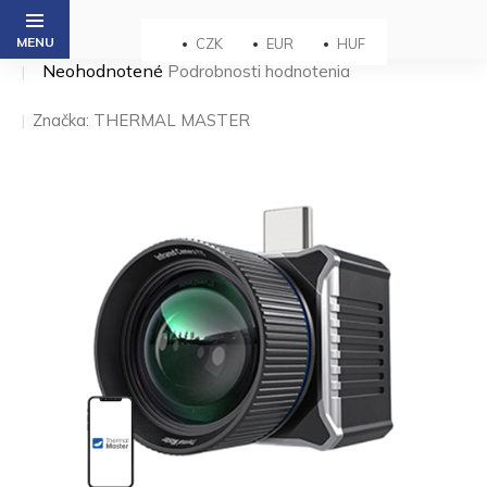
Prejsť
na
CZK
EUR
HUF
obsah
Priemerné
Neohodnotené
Podrobnosti hodnotenia
hodnotenie
produktu
Značka:
THERMAL MASTER
je
0,0
z 5
hviezdičiek.