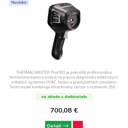
Novinka
THERMAL MASTER Thor001 je pokročilá profesionálna
termovízna kamera určená na presnú diagnostiku elektrických
inštalácií, systémov HVAC, budov a priemyselných zariadení.
Tento model kombinuje infračervený senzor s rozlíšením 256 ×
192 s technológiou X³IR™, ktorá zvyšuje detail obrazu na 512 ×
384 pixelov, čím poskytuje jasnejší pohľad aj na tie najmenšie
na sklade u dodávateľa
detaily. Zariadenie meria teploty v širokom rozsahu od -20 °C do
550 °C s presnosťou ±1,5 °C alebo ±1,5 % nameranej hodnoty a
700,08 €
vďaka svojej veľmi vysokej tepelnej citlivosti (NETD
Detail