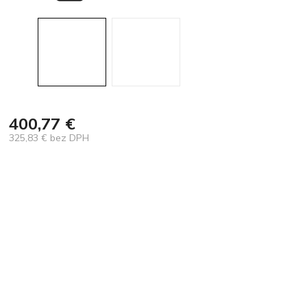
400,77 €
325,83 € bez DPH
Jednotková
cena: