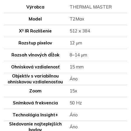
Výrobca
THERMAL MASTER
Model
T2Max
X³ IR Rozlíšenie
512 x 384
Rozstup pixelov
12 μm
Rozsah vlnových dĺžok
8–14 μm
Ohnisková vzdialenosť
15 mm
Objektív s variabilnou
Áno
ohniskovou vzdialenosťou
Zoom
15x
Snímková frekvencia
50 Hz
Technológia Insight+
Áno
Sledovanie najteplejších
Áno
bodov