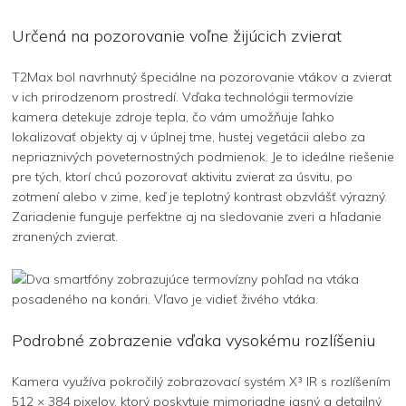
Určená na pozorovanie voľne žijúcich zvierat
T2Max bol navrhnutý špeciálne na pozorovanie vtákov a zvierat
v ich prirodzenom prostredí. Vďaka technológii termovízie
kamera detekuje zdroje tepla, čo vám umožňuje ľahko
lokalizovať objekty aj v úplnej tme, hustej vegetácii alebo za
nepriaznivých poveternostných podmienok. Je to ideálne riešenie
pre tých, ktorí chcú pozorovať aktivitu zvierat za úsvitu, po
zotmení alebo v zime, keď je teplotný kontrast obzvlášť výrazný.
Zariadenie funguje perfektne aj na sledovanie zveri a hľadanie
zranených zvierat.
Podrobné zobrazenie vďaka vysokému rozlíšeniu
Kamera využíva pokročilý zobrazovací systém X³ IR s rozlíšením
512 × 384 pixelov, ktorý poskytuje mimoriadne jasný a detailný