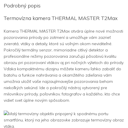
Podrobný popis
Termovízna kamera THERMAL MASTER T2Max
Kamera THERMAL MASTER T2Max otvára úplne nové možnosti
pozorovania prírody po zotmení a umožňuje vám zazrieť
zvieratá, vtáky a detaily, ktoré sú voľným okom neviditeľné.
Pokročilý termálny senzor, mimoriadne citlivý detektor a
profesionálne režimy pozorovania zaručujú pôsobivú kvalitu
obrazu pri pozorovaní vtákov aj pri nočných výletoch do prírody.
Vďaka kompaktnému dizajnu môžete kameru ľahko zabaliť do
batohu a funkcie nahrávania a okamžitého zdieľania vám
umožnia uložiť vaše najzaujímavejšie pozorovania behom
niekoľkých sekúnd. Ide o pokročilý nástroj vytvorený pre
milovníkov prírody, poľovníkov, fotografov a každého, kto chce
vidieť svet úplne novým spôsobom.