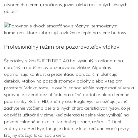
otvoreného terénu, močiarov, jazier alebo rozsiahlych lesných
oblastí.
Profesionálny režim pre pozorovateľov vtákov
Špeciálny režim SUPER BIRD 4.0 bol vyvinutý s ohľadom na
náročných nadšencov pozorovania vtákov. Algoritmy
optimalizujú kontrast a prezentáciu obrazu, čím uľahčujú
detekciu vtákov na pozadí stromov, oblohy alebo v teplom
prostredí. Vďaka tomu je oveľa jednoduchšie rozpoznať siluety a
správanie zvierat bez ohľadu na ročné obdobie alebo terénne
podmienky. Režim HD, známy ako Eagle Eye, umožňuje jasné
zachytenie vtáčieho peria a iných charakteristických rysov, čo je
obzvlášť užitočné v zime, keď zvieratá tepelne viac vynikajú na
pozadí chladného okolia. Na druhej strane, režim HD Light,
známy ako Red Eye, funguje dobre v lete, keď ohrievané prvky
krajiny sťažujú lokalizáciu cieľa.