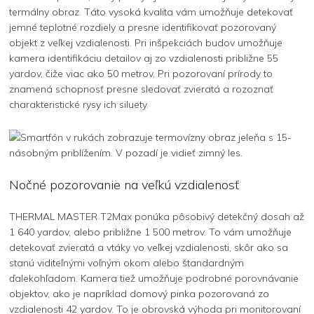
termálny obraz. Táto vysoká kvalita vám umožňuje detekovať
jemné teplotné rozdiely a presne identifikovať pozorovaný
objekt z veľkej vzdialenosti. Pri inšpekciách budov umožňuje
kamera identifikáciu detailov aj zo vzdialenosti približne 55
yardov, čiže viac ako 50 metrov. Pri pozorovaní prírody to
znamená schopnosť presne sledovať zvieratá a rozoznať
charakteristické rysy ich siluety.
Nočné pozorovanie na veľkú vzdialenosť
THERMAL MASTER T2Max ponúka pôsobivý detekčný dosah až
1 640 yardov, alebo približne 1 500 metrov. To vám umožňuje
detekovať zvieratá a vtáky vo veľkej vzdialenosti, skôr ako sa
stanú viditeľnými voľným okom alebo štandardným
ďalekohľadom. Kamera tiež umožňuje podrobné porovnávanie
objektov, ako je napríklad domový pinka pozorovaná zo
vzdialenosti 42 yardov. To je obrovská výhoda pri monitorovaní