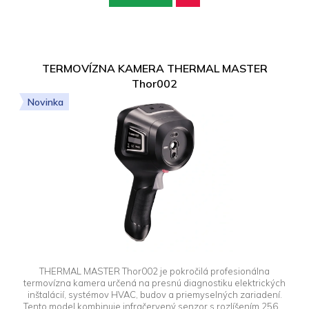
TERMOVÍZNA KAMERA THERMAL MASTER
Thor002
Novinka
THERMAL MASTER Thor002 je pokročilá profesionálna
termovízna kamera určená na presnú diagnostiku elektrických
inštalácií, systémov HVAC, budov a priemyselných zariadení.
Tento model kombinuje infračervený senzor s rozlíšením 256 ×