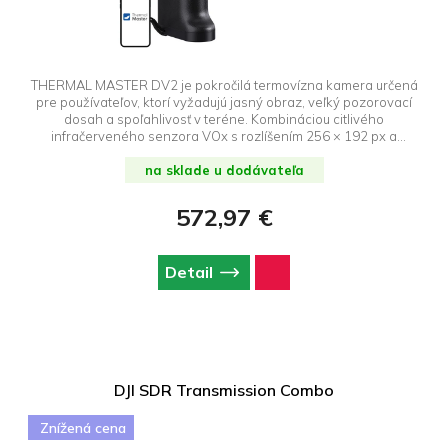
THERMAL MASTER DV2 je pokročilá termovízna kamera určená
pre používateľov, ktorí vyžadujú jasný obraz, veľký pozorovací
dosah a spoľahlivosť v teréne. Kombináciou citlivého
infračerveného senzora VOx s rozlíšením 256 × 192 px a
moderného obrazového procesora vytvára zariadenie obraz s
kvalitou zodpovedajúcou rozlíšeniu 512 × 384 px, čím ponúka
na sklade u dodávateľa
výrazne viac detailov ako konkurenčné kamery. Detekčný
dosah až 1 000 metrov, dva špecializované režimy zobrazenia,
572,97 €
dotykový displej s rozlíšením Full HD a dlhá výdrž batérie robia z
DV2 ideálny nástroj na pozorovanie prírody, monitorovanie
terénu, inšpekcie a terénne operácie. Kompaktný dizajn,
Detail
vstavaná 32-gigabajtová pamäť a odolnosť s certifikáciou IP54
z neho robia praktický nástroj pripravený na použitie takmer v
akýchkoľvek podmienkach.
DJI SDR Transmission Combo
Znížená cena