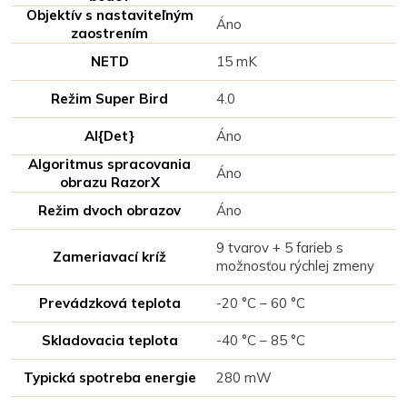
Objektív s nastaviteľným
Áno
zaostrením
NETD
15 mK
Režim Super Bird
4.0
Al{Det}
Áno
Algoritmus spracovania
Áno
obrazu RazorX
Režim dvoch obrazov
Áno
9 tvarov + 5 farieb s
Zameriavací kríž
možnosťou rýchlej zmeny
Prevádzková teplota
-20 °C – 60 °C
Skladovacia teplota
-40 °C – 85 °C
Typická spotreba energie
280 mW