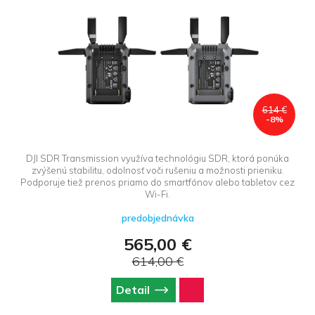
614 €
-8%
DJI SDR Transmission využíva technológiu SDR, ktorá ponúka
zvýšenú stabilitu, odolnosť voči rušeniu a možnosti prieniku.
Podporuje tiež prenos priamo do smartfónov alebo tabletov cez
Wi-Fi.
predobjednávka
565,00 €
614,00 €
Detail