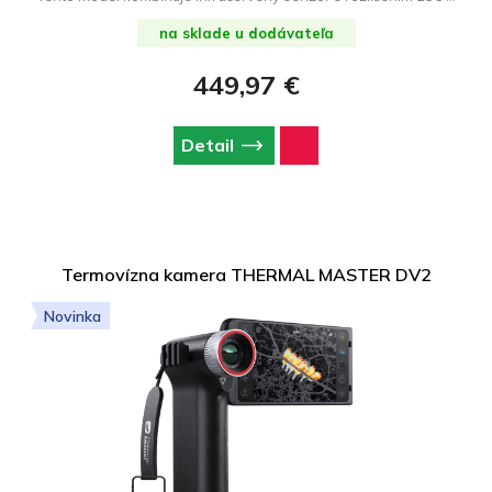
192 s technológiou X³IR™, ktorá zvyšuje detailnosť obrazu na
512 × 384 pixelov, čím poskytuje jasnejší pohľad aj na tie
na sklade u dodávateľa
najmenšie detaily. Zariadenie meria teploty v širokom rozsahu
od -20 °C do 550 °C s presnosťou ±2 °C alebo ±2 % nameranej
449,97 €
hodnoty a vďaka svojej vysokej tepelnej citlivosti (NETD
Detail
Termovízna kamera THERMAL MASTER DV2
Novinka