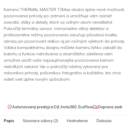
Kamera THERMAL MASTER T2Max otvára úplne nové možnosti
pozorovania prírody po zotmení a umožňuje vám zazrieť
zvieratá, vtáky a detaily, ktoré sú voľným okom neviditeľné.
Pokročilý termálny senzor, mimoriadne citlivý detektor a
profesionálne režimy pozorovania zaručujú pôsobivú kvalitu
obrazu pri pozorovaní vtákov aj pri nočných výletoch do prírody.
Vďaka kompaktnému dizajnu môžete kameru ľahko zabaliť do
batohu a funkcie nahrávania a okamžitého zdieľania vám
umožnia uložiť vaše najzaujímavejšie pozorovania behom
niekoľkých sekúnd. Ide o pokročilý nástroj vytvorený pre
milovníkov prírody, poľovníkov, fotografov a každého, kto chce
vidieť svet úplne novým spôsobom.
Autorizovaný predajca DJI, Insta360, EcoFlow
Doprava zadarmo
Popis
Súvisiace súbory (2)
Hodnotenie
Diskusia