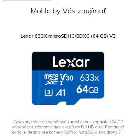
Mohlo by Vás zaujímať
Lexar 633X microSDHC/SDXC (64 GB) V3
Vysokorýchlostná pamäťová karta Lexar s kapacitou 64 GB
vhodná pre záznam videa v rozlíšení Full HD a 4K. Pamäťová
karta je ideálna pre kamery GoPro, Insta360 alebo drony DJI.