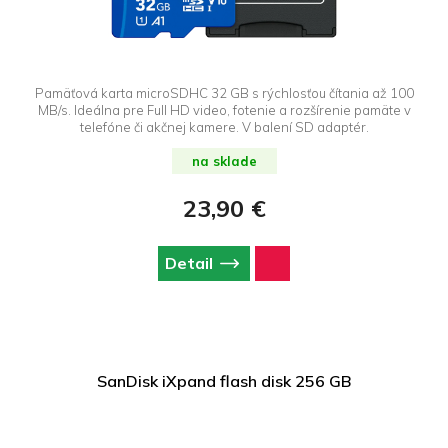
Pamäťová karta microSDHC 32 GB s rýchlosťou čítania až 100
MB/s. Ideálna pre Full HD video, fotenie a rozšírenie pamäte v
telefóne či akčnej kamere. V balení SD adaptér.
na sklade
23,90 €
Detail
SanDisk iXpand flash disk 256 GB