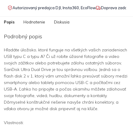
Autorizovaný predajca DJI, Insta360, EcoFlow
Doprava zadarmo
Popis
Hodnotenie
Diskusia
Podrobný popis
Hľadáte úložisko, ktoré funguje na všetkých vašich zariadeniach
USB typu C a typu A? Či už robíte úžasné fotografie a video
svojich zážitkov alebo potrebujete zálohu ostatných súborov,
SanDisk Ultra Dual Drive je tou správnou voľbou. Jedná sa o
flash disk 2 v 1, ktorý vám umožní ľahko presúvať súbory medzi
smartphony alebo tablety pomocou USB-C a počítačmi cez
USB-A. Ľahko ho pripojíte a počas okamihu môžete zálohovať
svoje fotografie, videá, hudbu, dokumenty a kontakty.
Dômyselné konštrukčné riešenie navyše chráni konektory, a
vďaka otvoru je možné disk pripevniť aj na kľúče.
Vlastnosti: