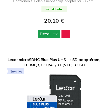
Upozornenie: Balenie neobsahuje adaptér na SD kartu.
na sklade
20,10 €
Detail
Lexar microSDHC Blue Plus UHS-I s SD adaptérom,
100MB/s, C10/A1/U1 (V10) 32 GB
Novinka