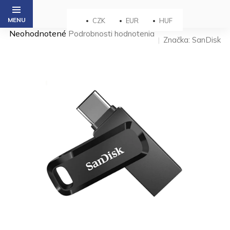
Prejsť
na
CZK
EUR
HUF
obsah
Priemerné
Neohodnotené
Podrobnosti hodnotenia
Značka:
SanDisk
hodnotenie
produktu
je
0,0
z 5
hviezdičiek.