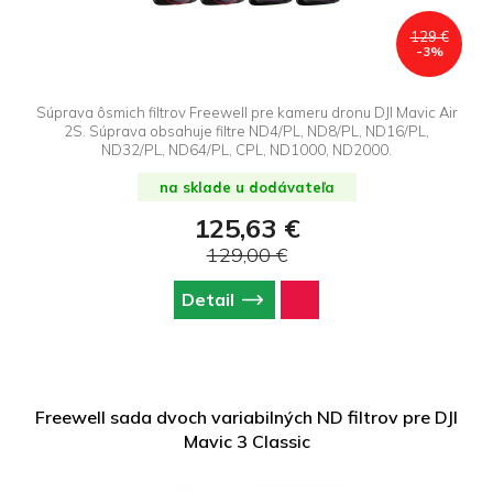
129 €
-3%
Súprava ôsmich filtrov Freewell pre kameru dronu DJI Mavic Air
2S. Súprava obsahuje filtre ND4/PL, ND8/PL, ND16/PL,
ND32/PL, ND64/PL, CPL, ND1000, ND2000.
na sklade u dodávateľa
125,63 €
129,00 €
Detail
Freewell sada dvoch variabilných ND filtrov pre DJI
Mavic 3 Classic