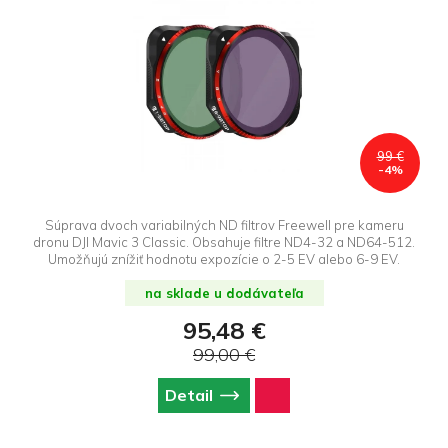
99 €
-4%
Súprava dvoch variabilných ND filtrov Freewell pre kameru
dronu DJI Mavic 3 Classic. Obsahuje filtre ND4-32 a ND64-512.
Umožňujú znížiť hodnotu expozície o 2-5 EV alebo 6-9 EV.
na sklade u dodávateľa
95,48 €
99,00 €
Detail