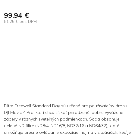
99,94 €
81,25 € bez DPH
Jednotková
cena:
Filtre Freewell Standard Day sú určené pre používateľov dronu
DJI Mavic 4 Pro, ktorí chcú získať prirodzené, dobre vyvážené
zábery v rôznych svetelných podmienkach. Sada obsahuje
delené ND filtre (ND8/4, ND16/8, ND32/16 a ND64/32), ktoré
umožňujú presné ovládanie expozície, najmä v situáciách, keď je