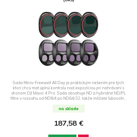
Sada filtrov Freewell All Day je praktickým riešením pre tých,
ktorí chcú mať úplnú kontrolu nad expozíciou pri nahrávaní s
dronom DJI Mavic 4 Pro. Sada obsahuje ND a hybridné ND/PL
filtre v rozsahu od ND8/4 po ND64/32, takže môžete ľubovoľne
upravovať nastavenia tak, aby vyhovovali rôznym svetelným
podmienkam - od jasného slnka až po zamračenú oblohu.
na sklade
187,58 €