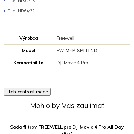
Filter ND32/16
Filter ND64/32
Výrobca
Freewell
Model
FW-M4P-SPLITND
Kompatibilita
DJI Mavic 4 Pro
High-contrast mode
Mohlo by Vás zaujímať
Sada filtrov FREEWELL pre DJI Mavic 4 Pro All Day
(8ks)