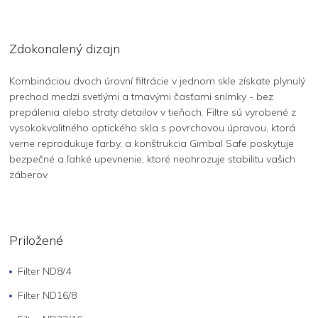
Zdokonalený dizajn
Kombináciou dvoch úrovní filtrácie v jednom skle získate plynulý
prechod medzi svetlými a tmavými časťami snímky - bez
prepálenia alebo straty detailov v tieňoch. Filtre sú vyrobené z
vysokokvalitného optického skla s povrchovou úpravou, ktorá
verne reprodukuje farby, a konštrukcia Gimbal Safe poskytuje
bezpečné a ľahké upevnenie, ktoré neohrozuje stabilitu vašich
záberov.
Priložené
Filter ND8/4
Filter ND16/8