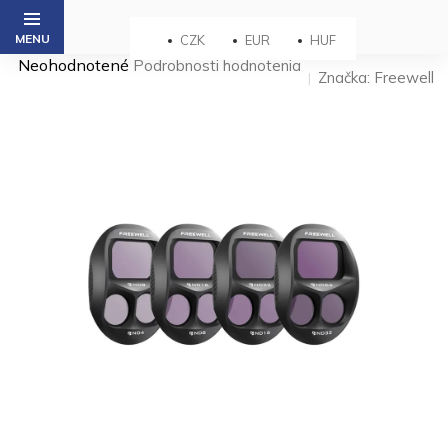
Prejsť
na
CZK
EUR
HUF
obsah
Priemerné
Neohodnotené
Podrobnosti hodnotenia
Značka:
Freewell
hodnotenie
produktu
je
0,0
z 5
hviezdičiek.