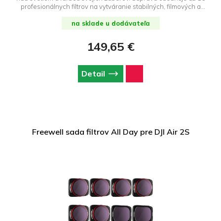
profesionálnych filtrov na vytváranie stabilných, filmových a
sýtych záberov za všetkých podmienok. Súprava obsahuje filtre
ND, ND/PL, LPR, Glow Mist, CPL a UV - všetky sú určené na
na sklade u dodávateľa
presnú reprodukciu farieb a plynulé tonálne prechody.
149,65 €
Detail
Freewell sada filtrov All Day pre DJI Air 2S