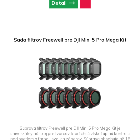
Detail
Sada filtrov Freewell pre DJI Mini 5 Pro Mega Kit
Súprava filtrov Freewell pre DJI Mini 5 Pro Mega Kit je
univerzálny nástroj pre tvorcov, ktorí chcú získať úplnú kontrolu
nad svetlom a farbou svojich záberov. Súprava obsahuje až 16