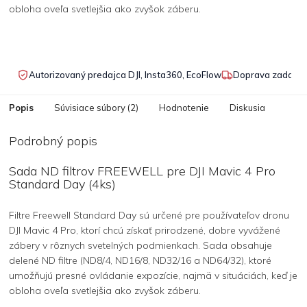
obloha oveľa svetlejšia ako zvyšok záberu.
Autorizovaný predajca DJI, Insta360, EcoFlow
Doprava zadarmo
Popis
Súvisiace súbory (2)
Hodnotenie
Diskusia
Podrobný popis
Sada ND filtrov FREEWELL pre DJI Mavic 4 Pro
Standard Day (4ks)
Filtre Freewell Standard Day sú určené pre používateľov dronu
DJI Mavic 4 Pro, ktorí chcú získať prirodzené, dobre vyvážené
zábery v rôznych svetelných podmienkach. Sada obsahuje
delené ND filtre (ND8/4, ND16/8, ND32/16 a ND64/32), ktoré
umožňujú presné ovládanie expozície, najmä v situáciách, keď je
obloha oveľa svetlejšia ako zvyšok záberu.