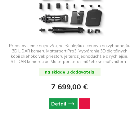
Predstavujeme najnovšiu, najrýchlejšiu a cenovo najvýhodnejšiu
3D LIDAR kameru Matterport Pro3. Vytváranie 3D digitálnych
kópii akéhokoľvek priestoru je teraz jednoduchšie a rýchlejšie.
S LiDAR kamerou od Matterport teraz môžete snímať vnútorné
aj vonkajšie priestory ako presné 3D modely. A s predplatným
Matterport môžete zdieľať svoje digitálne dvojčatá online na
na sklade u dodávateľa
zlepšenie pracovných postupov, spolupráce a
produktivity. Pozrite si vzorovú komerčnú nehnuteľnosť
7 699,00 €
zachytenú na Matterport Pro3.
Detail