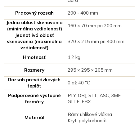
čiara
Pracovný rozsah
200 - 400 mm
Jedna oblasť skenovania
160 × 70 mm pri 200 mm
(minimálna vzdialenosť)
Jednotlivá oblasť
skenovania (maximálna
320 × 215 mm pri 400 mm
vzdialenosť)
Hmotnosť
1,2 kg
Rozmery
295 × 295 × 205 mm
Rozsah prevádzkových
0 až 40 °C
teplôt
Podporované výstupné
PLY, OBJ, STL, ASC, 3MF,
formáty
GLTF, FBX
Rám: uhlíkové vlákna
Materiál
Kryt: polykarbonát