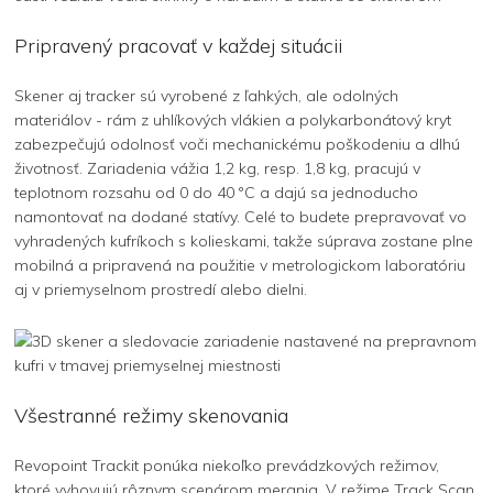
Pripravený pracovať v každej situácii
Skener aj tracker sú vyrobené z ľahkých, ale odolných
materiálov - rám z uhlíkových vlákien a polykarbonátový kryt
zabezpečujú odolnosť voči mechanickému poškodeniu a dlhú
životnosť. Zariadenia vážia 1,2 kg, resp. 1,8 kg, pracujú v
teplotnom rozsahu od 0 do 40 °C a dajú sa jednoducho
namontovať na dodané statívy. Celé to budete prepravovať vo
vyhradených kufríkoch s kolieskami, takže súprava zostane plne
mobilná a pripravená na použitie v metrologickom laboratóriu
aj v priemyselnom prostredí alebo dielni.
Všestranné režimy skenovania
Revopoint Trackit ponúka niekoľko prevádzkových režimov,
ktoré vyhovujú rôznym scenárom merania. V režime Track Scan