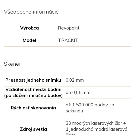
Všeobecné informácie
Výrobca
Revopoint
Model
TRACKIT
Skener
Presnosť jedného snímku
0,02 mm
Vzdialenosť medzi bodmi
do 0,05 mm
(po zlúčení mračna bodov)
až 1 500 000 bodov za
Rýchlosť skenovania
sekundu
30 modrých laserových čiar +
Zdroj svetla
1 jednoduchá modrá laserová