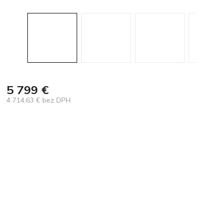
5 799 €
4 714,63 € bez DPH
Jednotková
cena: