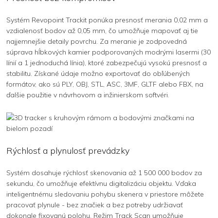
Systém Revopoint Trackit ponúka presnosť merania 0,02 mm a
vzdialenosť bodov až 0,05 mm, čo umožňuje mapovať aj tie
najjemnejšie detaily povrchu. Za meranie je zodpovedná
súprava hĺbkových kamier podporovaných modrými lasermi (30
línií a 1 jednoduchá línia), ktoré zabezpečujú vysokú presnosť a
stabilitu. Získané údaje možno exportovať do obľúbených
formátov, ako sú PLY, OBJ, STL, ASC, 3MF, GLTF alebo FBX, na
ďalšie použitie v návrhovom a inžinierskom softvéri.
Rýchlosť a plynulosť prevádzky
Systém dosahuje rýchlosť skenovania až 1 500 000 bodov za
sekundu, čo umožňuje efektívnu digitalizáciu objektu. Vďaka
inteligentnému sledovaniu pohybu skenera v priestore môžete
pracovať plynule - bez značiek a bez potreby udržiavať
dokonale fixovanú polohu. Režim Track Scan umožňuje