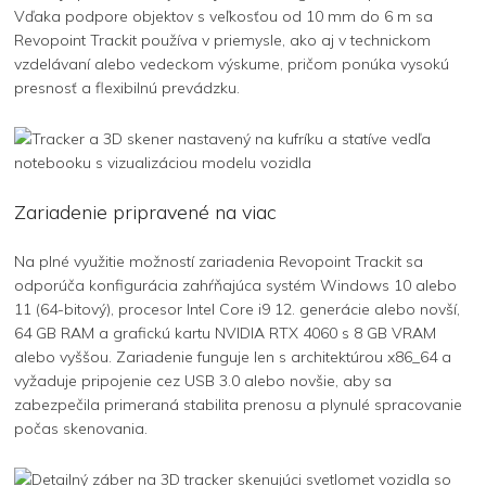
Vďaka podpore objektov s veľkosťou od 10 mm do 6 m sa
Revopoint Trackit používa v priemysle, ako aj v technickom
vzdelávaní alebo vedeckom výskume, pričom ponúka vysokú
presnosť a flexibilnú prevádzku.
Zariadenie pripravené na viac
Na plné využitie možností zariadenia Revopoint Trackit sa
odporúča konfigurácia zahŕňajúca systém Windows 10 alebo
11 (64-bitový), procesor Intel Core i9 12. generácie alebo novší,
64 GB RAM a grafickú kartu NVIDIA RTX 4060 s 8 GB VRAM
alebo vyššou. Zariadenie funguje len s architektúrou x86_64 a
vyžaduje pripojenie cez USB 3.0 alebo novšie, aby sa
zabezpečila primeraná stabilita prenosu a plynulé spracovanie
počas skenovania.