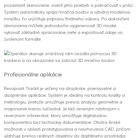
pozastaviť skenovanie, overiť jeho priebeh a pokračovať v práci.
Systém automaticky spája mračná bodov a vytvára modelovú
mriežku, čo urýchľuje prípravu finálneho súboru. Po dokončení
skenovania môžete jednoducho vygenerovať 3D model,
vykonať základné spracovanie siete a exportovať údaje vo
zvolenom formáte.
Profesionálne aplikácie
Revopoint Trackit je určený na strojárske, priemyselné a
dizajnérske aplikácie. Systém je ideálny na kontrolu kvality a
metrológiu, pretože umožňuje presnú analýzu geometrie a
mapovanie tvarov súčiastok. Je tiež ceneným nástrojom v
reverznom inžinierstve, ktorý umožňuje digitalizáciu
komponentov bez technickej dokumentácie. Otvára široké
možnosti v oblasti prototypovania a navrhovania CAD, pričom
uľahčuje prenos reálnych objektov do digitálneho prostredia.