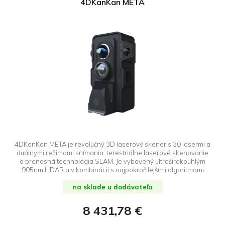
4DKanKan META
4DKanKan META je revolučný 3D laserový skener s 30 lasermi a
duálnymi režimami snímania: terestriálne laserové skenovanie
a prenosná technológia SLAM. Je vybavený ultraširokouhlým
905nm LiDAR a v kombinácii s najpokročilejšími algoritmami
fúzie mračna bodov v odvetví generuje 16K panorámy a presné
mračná bodov s presnosťou až 1 cm. So svojimi multifunkčnými
na sklade u dodávateľa
modulmi, ako sú RTK, termálne a multispektrálne, ponúka
kompletné riešenia prispôsobené mnohým odvetviam.
8 431,78 €
Multifunkčné moduly kamery 4DKankan META: Vďaka svojim
externým a nezávislým funkčným modulom dokáže 4DKanKan