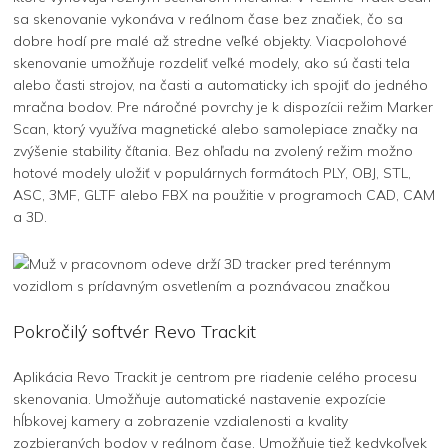
sa skenovanie vykonáva v reálnom čase bez značiek, čo sa
dobre hodí pre malé až stredne veľké objekty. Viacpolohové
skenovanie umožňuje rozdeliť veľké modely, ako sú časti tela
alebo časti strojov, na časti a automaticky ich spojiť do jedného
mračna bodov. Pre náročné povrchy je k dispozícii režim Marker
Scan, ktorý využíva magnetické alebo samolepiace značky na
zvýšenie stability čítania. Bez ohľadu na zvolený režim možno
hotové modely uložiť v populárnych formátoch PLY, OBJ, STL,
ASC, 3MF, GLTF alebo FBX na použitie v programoch CAD, CAM
a 3D.
Pokročilý softvér Revo Trackit
Aplikácia Revo Trackit je centrom pre riadenie celého procesu
skenovania. Umožňuje automatické nastavenie expozície
hĺbkovej kamery a zobrazenie vzdialenosti a kvality
zozbieraných bodov v reálnom čase. Umožňuje tiež kedykoľvek