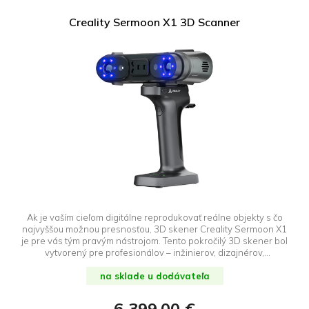
Creality Sermoon X1 3D Scanner
Ak je vaším cieľom digitálne reprodukovať reálne objekty s čo
najvyššou možnou presnosťou, 3D skener Creality Sermoon X1
je pre vás tým pravým nástrojom. Tento pokročilý 3D skener bol
vytvorený pre profesionálov – inžinierov, dizajnérov,
špecialistov na reverzné inžinierstvo, ako aj pre priemyselné a
dizajnové aplikácie, kde záleží na každom detaile. Vďaka svojim
na sklade u dodávateľa
mimoriadne presným meraniam a rozsiahlym prevádzkovým
režimom je ideálnou voľbou, ak potrebujete vysokokvalitné 3D
6 399,00 €