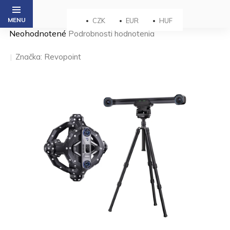
Prejsť
na
CZK
EUR
HUF
obsah
Priemerné
Neohodnotené
Podrobnosti hodnotenia
hodnotenie
produktu
Značka:
Revopoint
je
0,0
z 5
hviezdičiek.