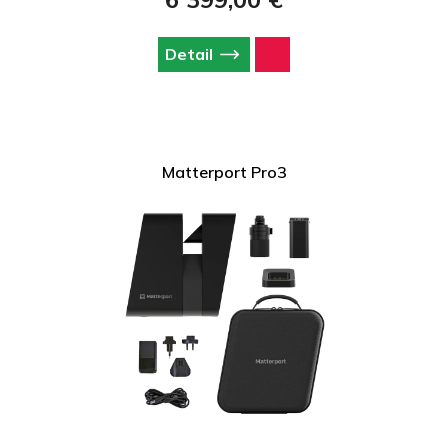
údaje a efektívnu prácu.
Detail
Matterport Pro3