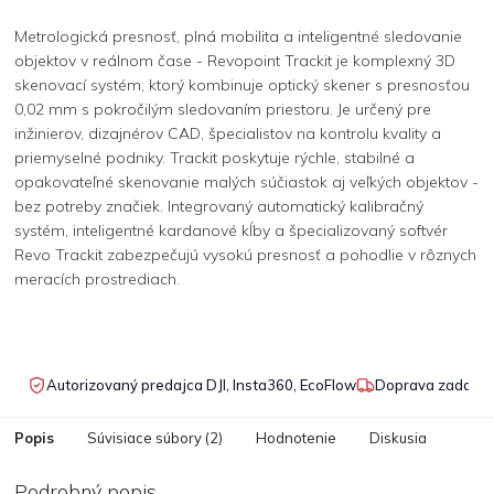
Metrologická presnosť, plná mobilita a inteligentné sledovanie
objektov v reálnom čase - Revopoint Trackit je komplexný 3D
skenovací systém, ktorý kombinuje optický skener s presnosťou
0,02 mm s pokročilým sledovaním priestoru. Je určený pre
inžinierov, dizajnérov CAD, špecialistov na kontrolu kvality a
priemyselné podniky. Trackit poskytuje rýchle, stabilné a
opakovateľné skenovanie malých súčiastok aj veľkých objektov -
bez potreby značiek. Integrovaný automatický kalibračný
systém, inteligentné kardanové kĺby a špecializovaný softvér
Revo Trackit zabezpečujú vysokú presnosť a pohodlie v rôznych
meracích prostrediach.
Autorizovaný predajca DJI, Insta360, EcoFlow
Doprava zadarmo
Popis
Súvisiace súbory (2)
Hodnotenie
Diskusia
Podrobný popis