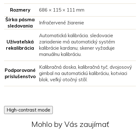
Rozmery
686 × 115 × 111 mm
Šírka pásma
Infračervené žiarenie
sledovania
Automatická kalibrácia. sledovacie
Užívateľská
zariadenie má automatický systém
rekalibrácia
kalibrácie kardanu; skener vyžaduje
manuálnu kalibráciu.
Kalibračná doska, kalibračná tyč, dvojosový
Podporované
gimbal na automatickú kalibráciu, kotviaci
príslušenstvo
blok, veľký otočný stôl.
High-contrast mode
Mohlo by Vás zaujímať