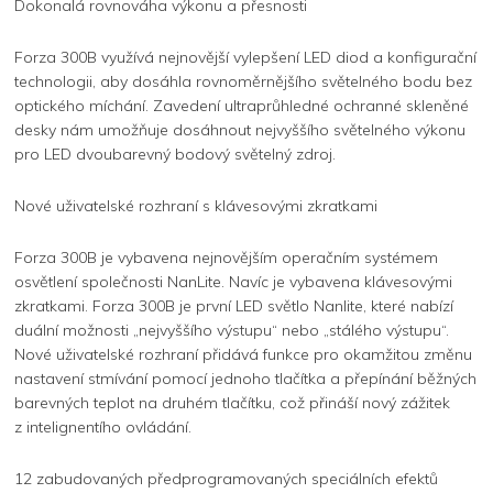
Dokonalá rovnováha výkonu a přesnosti
Forza 300B využívá nejnovější vylepšení LED diod a konfigurační
technologii, aby dosáhla rovnoměrnějšího světelného bodu bez
optického míchání. Zavedení ultraprůhledné ochranné skleněné
desky nám umožňuje dosáhnout nejvyššího světelného výkonu
pro LED dvoubarevný bodový světelný zdroj.
Nové uživatelské rozhraní s klávesovými zkratkami
Forza 300B je vybavena nejnovějším operačním systémem
osvětlení společnosti NanLite. Navíc je vybavena klávesovými
zkratkami. Forza 300B je první LED světlo Nanlite, které nabízí
duální možnosti „nejvyššího výstupu“ nebo „stálého výstupu“.
Nové uživatelské rozhraní přidává funkce pro okamžitou změnu
nastavení stmívání pomocí jednoho tlačítka a přepínání běžných
barevných teplot na druhém tlačítku, což přináší nový zážitek
z intelignentího ovládání.
12 zabudovaných předprogramovaných speciálních efektů