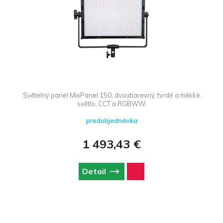
Světelný panel MixPanel 150, dvoubarevný, tvrdé a měkké
světlo, CCT a RGBWW.
predobjednávka
1 493,43 €
Detail
Z