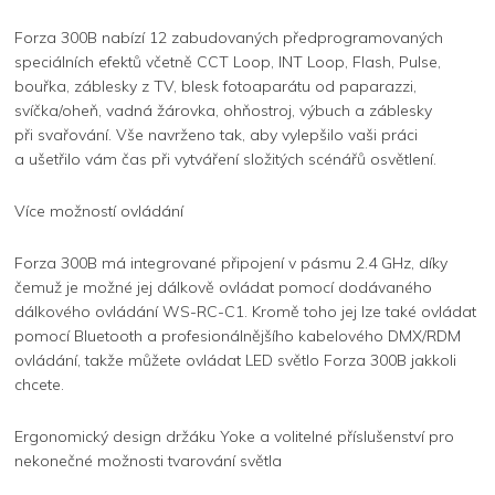
Forza 300B nabízí 12 zabudovaných předprogramovaných
speciálních efektů včetně CCT Loop, INT Loop, Flash, Pulse,
bouřka, záblesky z TV, blesk fotoaparátu od paparazzi,
svíčka/oheň, vadná žárovka, ohňostroj, výbuch a záblesky
při svařování. Vše navrženo tak, aby vylepšilo vaši práci
a ušetřilo vám čas při vytváření složitých scénářů osvětlení.
Více možností ovládání
Forza 300B má integrované připojení v pásmu 2.4 GHz, díky
čemuž je možné jej dálkově ovládat pomocí dodávaného
dálkového ovládání WS-RC-C1. Kromě toho jej lze také ovládat
pomocí Bluetooth a profesionálnějšího kabelového DMX/RDM
ovládání, takže můžete ovládat LED světlo Forza 300B jakkoli
chcete.
Ergonomický design držáku Yoke a volitelné příslušenství pro
nekonečné možnosti tvarování světla