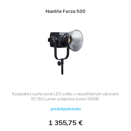
Nanlite Forza 500
Kompaktní a přenosné LED světlo s neuvěřitelným výkonem
93.350 Lumen a teplotou barev 5600K.
predobjednávka
1 355,75 €