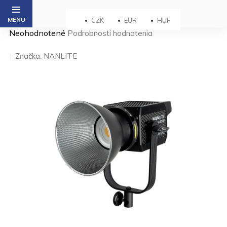
Prejsť
na
CZK
EUR
HUF
obsah
Priemerné
Neohodnotené
Podrobnosti hodnotenia
hodnotenie
produktu
Značka:
NANLITE
je
0,0
z 5
hviezdičiek.