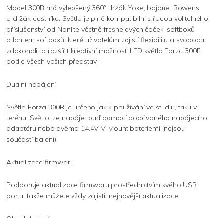
Model 300B má vylepšený 360° držák Yoke, bajonet Bowens
a držák deštníku. Světlo je plně kompatibilní s řadou volitelného
příslušenství od Nanlite včetně fresnelových čoček, softboxů
a lantern softboxů, které uživatelům zajistí flexibilitu a svobodu
zdokonalit a rozšířit kreativní možnosti LED světla Forza 300B
podle všech vašich představ.
Duální napájení
Světlo Forza 300B je určeno jak k používání ve studiu, tak i v
terénu. Světlo lze napájet buď pomocí dodávaného napájecího
adaptéru nebo dvěma 14.4V V-Mount bateriemi (nejsou
součástí balení).
Aktualizace firmwaru
Podporuje aktualizace firmwaru prostřednictvím svého USB
portu, takže můžete vždy zajistit nejnovější aktualizace.