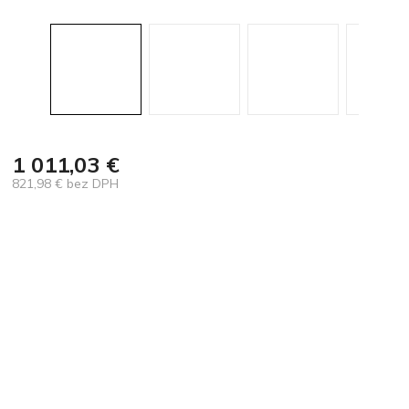
1 011,03 €
821,98 € bez DPH
Jednotková
cena: