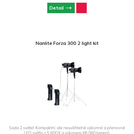
Detail
Nanlite Forza 300 2 light kit
Sada 2 světel. Kompaktní, ale neuvěřitelné výkonné a přenosné
LED světlo s 5 600 K a výkonem 68 060 lumenů.