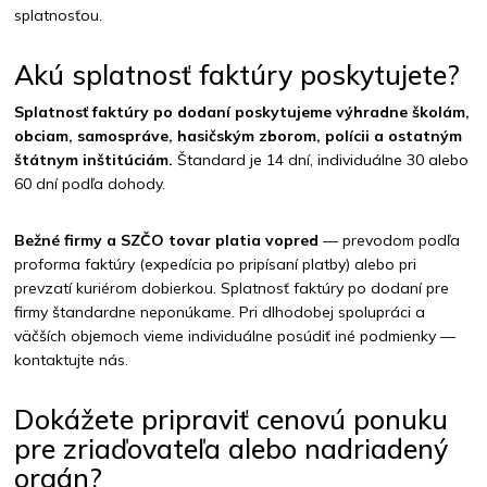
splatnosťou.
Akú splatnosť faktúry poskytujete?
Splatnosť faktúry po dodaní poskytujeme výhradne školám,
obciam, samospráve, hasičským zborom, polícii a ostatným
štátnym inštitúciám.
Štandard je 14 dní, individuálne 30 alebo
60 dní podľa dohody.
Bežné firmy a SZČO tovar platia vopred
— prevodom podľa
proforma faktúry (expedícia po pripísaní platby) alebo pri
prevzatí kuriérom dobierkou. Splatnosť faktúry po dodaní pre
firmy štandardne neponúkame. Pri dlhodobej spolupráci a
väčších objemoch vieme individuálne posúdiť iné podmienky —
kontaktujte nás.
Dokážete pripraviť cenovú ponuku
pre zriaďovateľa alebo nadriadený
orgán?