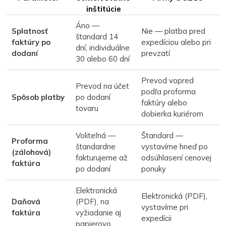
inštitúcie
Áno —
Splatnosť
Nie — platba pred
štandard 14
faktúry po
expedíciou alebo pri
dní, individuálne
dodaní
prevzatí
30 alebo 60 dní
Prevod vopred
Prevod na účet
podľa proforma
Spôsob platby
po dodaní
faktúry alebo
tovaru
dobierka kuriérom
Voliteľná —
Štandard —
Proforma
štandardne
vystavíme hneď po
(zálohová)
fakturujeme až
odsúhlasení cenovej
faktúra
po dodaní
ponuky
Elektronická
Elektronická (PDF),
Daňová
(PDF), na
vystavíme pri
faktúra
vyžiadanie aj
expedícii
papierovo