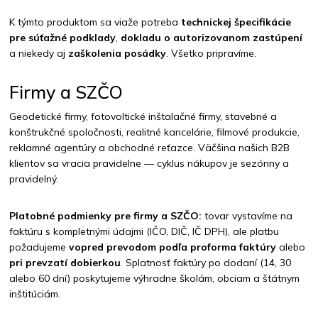
K týmto produktom sa viaže potreba
technickej špecifikácie
pre súťažné podklady
,
dokladu o autorizovanom zastúpení
a niekedy aj
zaškolenia posádky
. Všetko pripravíme.
Firmy a SZČO
Geodetické firmy, fotovoltické inštalačné firmy, stavebné a
konštrukčné spoločnosti, realitné kancelárie, filmové produkcie,
reklamné agentúry a obchodné reťazce. Väčšina našich B2B
klientov sa vracia pravidelne — cyklus nákupov je sezónny a
pravidelný.
Platobné podmienky pre firmy a SZČO:
tovar vystavíme na
faktúru s kompletnými údajmi (IČO, DIČ, IČ DPH), ale platbu
požadujeme
vopred prevodom podľa proforma faktúry
alebo
pri prevzatí dobierkou
. Splatnosť faktúry po dodaní (14, 30
alebo 60 dní) poskytujeme výhradne školám, obciam a štátnym
inštitúciám.