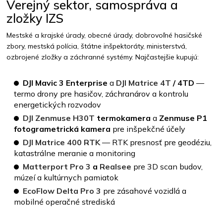
Verejný sektor, samospráva a
zložky IZS
Mestské a krajské úrady, obecné úrady, dobrovoľné hasičské
zbory, mestská polícia, štátne inšpektoráty, ministerstvá,
ozbrojené zložky a záchranné systémy. Najčastejšie kupujú:
DJI Mavic 3 Enterprise
a
DJI Matrice 4T
/ 4TD
—
termo drony pre hasičov, záchranárov a kontrolu
energetických rozvodov
DJI Zenmuse H30T
termokamera
a
Zenmuse P1
fotogrametrická kamera
pre inšpekčné účely
DJI Matrice 400
RTK
— RTK presnosť pre geodéziu,
katastrálne meranie a monitoring
Matterport Pro 3
a
Realsee
pre 3D scan budov,
múzeí a kultúrnych pamiatok
EcoFlow Delta Pro 3
pre zásahové vozidlá a
mobilné operačné strediská