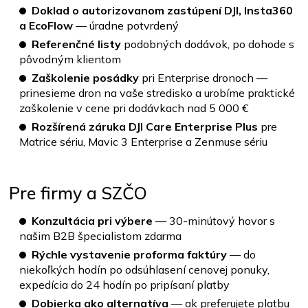
Doklad o autorizovanom zastúpení DJI, Insta360
a EcoFlow
— úradne potvrdený
Referenčné listy
podobných dodávok, po dohode s
pôvodným klientom
Zaškolenie posádky
pri Enterprise dronoch —
prinesieme dron na vaše stredisko a urobíme praktické
zaškolenie v cene pri dodávkach nad 5 000 €
Rozšírená záruka DJI Care Enterprise Plus
pre
Matrice sériu, Mavic 3 Enterprise a Zenmuse sériu
Pre firmy a SZČO
Konzultácia pri výbere
— 30-minútový hovor s
našim B2B špecialistom zdarma
Rýchle vystavenie proforma faktúry
— do
niekoľkých hodín po odsúhlasení cenovej ponuky,
expedícia do 24 hodín po pripísaní platby
Dobierka ako alternatíva
— ak preferujete platbu