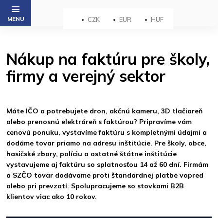
Prejsť
na
CZK
EUR
HUF
obsah
Nákup na faktúru pre školy,
firmy a verejný sektor
Máte IČO a potrebujete dron, akčnú kameru, 3D tlačiareň
alebo prenosnú elektráreň s faktúrou? Pripravíme vám
cenovú ponuku, vystavíme faktúru s kompletnými údajmi a
dodáme tovar priamo na adresu inštitúcie. Pre školy, obce,
hasičské zbory, políciu a ostatné štátne inštitúcie
vystavujeme aj faktúru so splatnosťou 14 až 60 dní. Firmám
a SZČO tovar dodávame proti štandardnej platbe vopred
alebo pri prevzatí. Spolupracujeme so stovkami B2B
klientov viac ako 10 rokov.