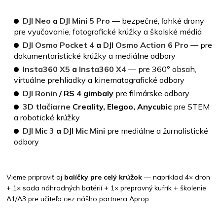
DJI Neo
a
DJI Mini 5 Pro
— bezpečné, ľahké drony
pre vyučovanie, fotografické krúžky a školské médiá
DJI Osmo Pocket 4
a
DJI Osmo Action 6 Pro
— pre
dokumentaristické krúžky a mediálne odbory
Insta360 X5
a
Insta360 X4
— pre 360° obsah,
virtuálne prehliadky a kinematografické odbory
DJI Ronin
/ RS 4 gimbaly
pre filmárske odbory
3D tlačiarne
Creality, Elegoo, Anycubic
pre STEM
a robotické krúžky
DJI Mic 3
a
DJI Mic Mini
pre mediálne a žurnalistické
odbory
Vieme pripraviť aj
balíčky pre celý krúžok
— napríklad 4× dron
+ 1× sada náhradných batérií + 1× prepravný kufrík + školenie
A1/A3 pre učiteľa cez nášho partnera Aprop.