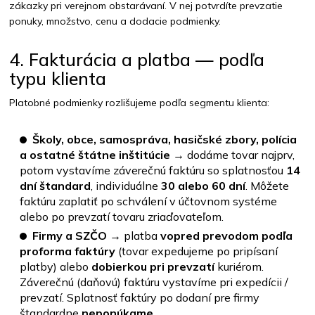
zákazky pri verejnom obstarávaní. V nej potvrdíte prevzatie
ponuky, množstvo, cenu a dodacie podmienky.
4. Fakturácia a platba — podľa
typu klienta
Platobné podmienky rozlišujeme podľa segmentu klienta:
Školy, obce, samospráva, hasičské zbory, polícia
a ostatné štátne inštitúcie
→ dodáme tovar najprv,
potom vystavíme záverečnú faktúru so splatnosťou
14
dní štandard
, individuálne
30 alebo 60 dní
. Môžete
faktúru zaplatiť po schválení v účtovnom systéme
alebo po prevzatí tovaru zriaďovateľom.
Firmy a SZČO
→ platba
vopred prevodom podľa
proforma faktúry
(tovar expedujeme po pripísaní
platby) alebo
dobierkou pri prevzatí
kuriérom.
Záverečnú (daňovú) faktúru vystavíme pri expedícii /
prevzatí. Splatnosť faktúry po dodaní pre firmy
štandardne
neponúkame
.