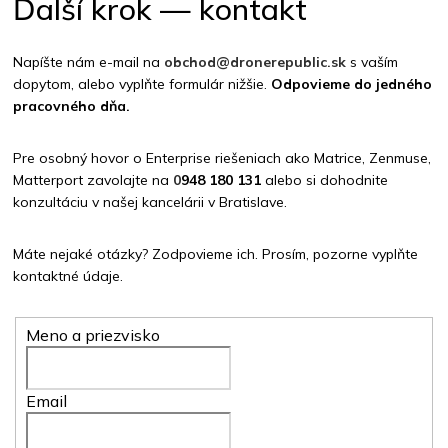
Ďalší krok — kontakt
Napíšte nám e-mail na
obchod@dronerepublic.sk
s vaším
dopytom, alebo vyplňte formulár nižšie.
Odpovieme do jedného
pracovného dňa.
Pre osobný hovor o Enterprise riešeniach ako Matrice, Zenmuse,
Matterport zavolajte na
0
948 180 131
alebo si dohodnite
konzultáciu v našej kancelárii v Bratislave.
Máte nejaké otázky? Zodpovieme ich. Prosím, pozorne vyplňte
kontaktné údaje.
Meno a priezvisko
Email