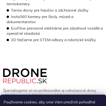
termokamery
Termo drony pre hasičov a záchranné zložky
Insta360 kamery pre školy, múzeá a
dokumentaristov
EcoFlow prenosné elektrárne pre zásahové vozidlá a
operačné strediská
3D tlačiarne pre STEM odbory a robotické krúžky
Z
á
p
ä
t
i
Špecializujeme sa na profesionálne aj voľnočasové drony,
e
akčné kamery, stabilizátory a príslušenstvo.
Používame cookies, aby sme Vám umožnili pohodlné