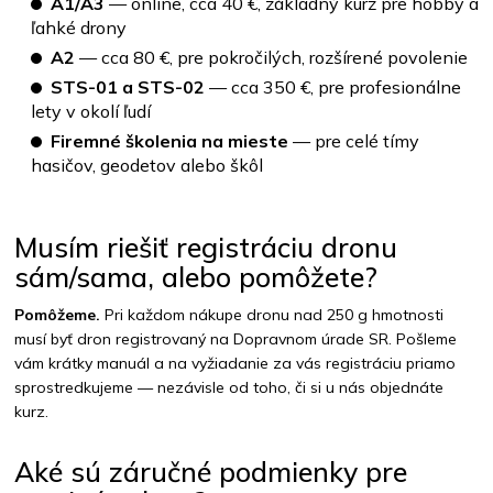
A1/A3
— online, cca 40 €, základný kurz pre hobby a
ľahké drony
A2
— cca 80 €, pre pokročilých, rozšírené povolenie
STS-01 a STS-02
— cca 350 €, pre profesionálne
lety v okolí ľudí
Firemné školenia na mieste
— pre celé tímy
hasičov, geodetov alebo škôl
Musím riešiť registráciu dronu
sám/sama, alebo pomôžete?
Pomôžeme.
Pri každom nákupe dronu nad 250 g hmotnosti
musí byť dron registrovaný na Dopravnom úrade SR. Pošleme
vám krátky manuál a na vyžiadanie za vás registráciu priamo
sprostredkujeme — nezávisle od toho, či si u nás objednáte
kurz.
Aké sú záručné podmienky pre