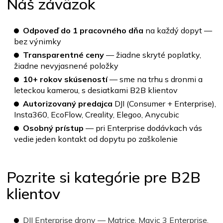
Náš záväzok
Odpoveď do 1 pracovného dňa
na každý dopyt —
bez výnimky
Transparentné ceny
— žiadne skryté poplatky,
žiadne nevyjasnené položky
10+ rokov skúseností
— sme na trhu s dronmi a
leteckou kamerou, s desiatkami B2B klientov
Autorizovaný predajca
DJI (Consumer + Enterprise),
Insta360, EcoFlow, Creality, Elegoo, Anycubic
Osobný prístup
— pri Enterprise dodávkach vás
vedie jeden kontakt od dopytu po zaškolenie
Pozrite si kategórie pre B2B
klientov
DJI Enterprise drony — Matrice, Mavic 3 Enterprise,