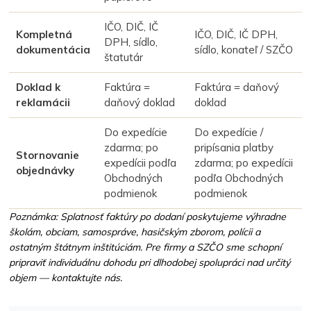
IČO, DIČ, IČ
Kompletná
IČO, DIČ, IČ DPH,
DPH, sídlo,
dokumentácia
sídlo, konateľ / SZČO
štatutár
Doklad k
Faktúra =
Faktúra = daňový
reklamácii
daňový doklad
doklad
Do expedície
Do expedície /
zdarma; po
pripísania platby
Stornovanie
expedícii podľa
zdarma; po expedícii
objednávky
Obchodných
podľa Obchodných
podmienok
podmienok
Poznámka: Splatnosť faktúry po dodaní poskytujeme výhradne
školám, obciam, samospráve, hasičským zborom, polícii a
ostatným štátnym inštitúciám. Pre firmy a SZČO sme schopní
pripraviť individuálnu dohodu pri dlhodobej spolupráci nad určitý
objem — kontaktujte nás.