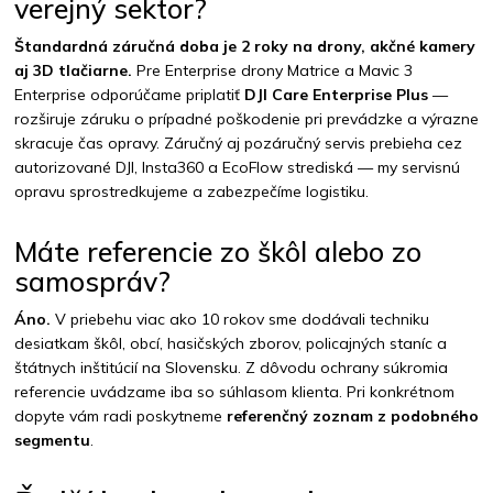
verejný sektor?
Štandardná záručná doba je 2 roky na drony, akčné kamery
aj 3D tlačiarne.
Pre Enterprise drony Matrice a Mavic 3
Enterprise odporúčame priplatiť
DJI Care Enterprise Plus
—
rozširuje záruku o prípadné poškodenie pri prevádzke a výrazne
skracuje čas opravy. Záručný aj pozáručný servis prebieha cez
autorizované DJI, Insta360 a EcoFlow strediská — my servisnú
opravu sprostredkujeme a zabezpečíme logistiku.
Máte referencie zo škôl alebo zo
samospráv?
Áno.
V priebehu viac ako 10 rokov sme dodávali techniku
desiatkam škôl, obcí, hasičských zborov, policajných staníc a
štátnych inštitúcií na Slovensku. Z dôvodu ochrany súkromia
referencie uvádzame iba so súhlasom klienta. Pri konkrétnom
dopyte vám radi poskytneme
referenčný zoznam z podobného
segmentu
.