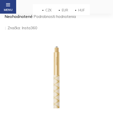
Prejsť
na
CZK
EUR
HUF
obsah
Priemerné
Neohodnotené
Podrobnosti hodnotenia
hodnotenie
produktu
Značka:
Insta360
je
0,0
z 5
hviezdičiek.