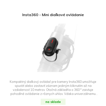
Insta360 - Mini diaľkové ovládanie
Kompaktný diaľkový ovládač pre kamery Insta360 umožňuje
spustiť alebo zastaviť záznam jediným kliknutím až na
vzdialenosť 10 metrov. Otočná základňa o 360 ° zaisťuje
pohodlné ovládanie z rôznych uhlov. Vďaka univerzálnemu
dizajnu ponúka rôzne možnosti uchytenia a je kompatibilný so
skladacou selfie tyčou Insta360 (1/4" závit). Kompatibilný s
na sklade
kamerami Insta360 X5, X4, Insta360 Ace Pro 2 a Insta360 GO