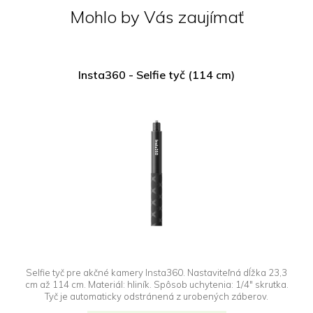
Mohlo by Vás zaujímať
Insta360 - Selfie tyč (114 cm)
Selfie tyč pre akčné kamery Insta360. Nastaviteľná dĺžka 23,3
cm až 114 cm. Materiál: hliník. Spôsob uchytenia: 1/4" skrutka.
Tyč je automaticky odstránená z urobených záberov.