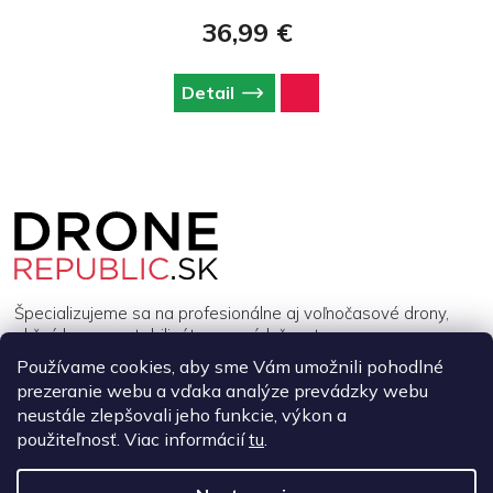
3S.
36,99 €
Detail
Z
á
p
ä
t
i
Špecializujeme sa na profesionálne aj voľnočasové drony,
e
akčné kamery, stabilizátory a príslušenstvo.
Používame cookies, aby sme Vám umožnili pohodlné
prezeranie webu a vďaka analýze prevádzky webu
INFORMÁCIE
neustále zlepšovali jeho funkcie, výkon a
použiteľnosť. Viac informácií
tu
.
MÔJ ÚČET