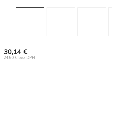
30,14 €
24,50 € bez DPH
Jednotková
cena: