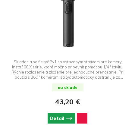
Skladacia selfie tyč 2v1 so vstavaným statívom pre kamery
Insta360 X série, ktoré možno pripevniť pomocou 1/4 "závitu.
Rýchle rozloženie a zloženie pre jednoduché prenášanie. Pri
použití s ​​360 ° kamerami sa tyč automaticky odstraňuje zo
záberu. Dĺžka v zloženom stave 16,6 cm, dĺžka.
na sklade
43,20 €
Detail