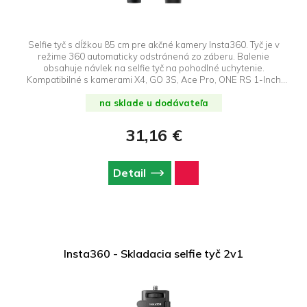
Selfie tyč s dĺžkou 85 cm pre akčné kamery Insta360. Tyč je v
režime 360 ​​automaticky odstránená zo záberu. Balenie
obsahuje návlek na selfie tyč na pohodlné uchytenie.
Kompatibilné s kamerami X4, GO 3S, Ace Pro, ONE RS 1-Inch
360 Edition ONE RS (Twin/4K), One X2.
na sklade u dodávateľa
31,16 €
Detail
Insta360 - Skladacia selfie tyč 2v1