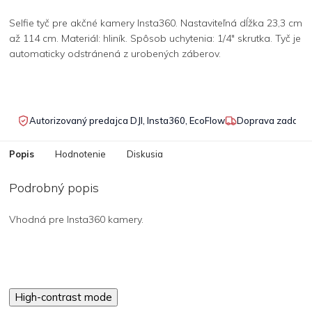
Selfie tyč pre akčné kamery Insta360. Nastaviteľná dĺžka 23,3 cm
až 114 cm. Materiál: hliník. Spôsob uchytenia: 1/4" skrutka. Tyč je
automaticky odstránená z urobených záberov.
Autorizovaný predajca DJI, Insta360, EcoFlow
Doprava zadarmo
Popis
Hodnotenie
Diskusia
Podrobný popis
Vhodná pre Insta360 kamery.
High-contrast mode