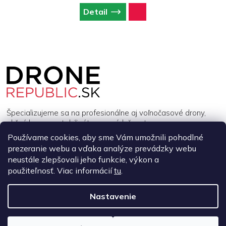
Detail
Z
á
p
ä
t
i
Špecializujeme sa na profesionálne aj voľnočasové drony,
e
akčné kamery, stabilizátory a príslušenstvo.
Používame cookies, aby sme Vám umožnili pohodlné
prezeranie webu a vďaka analýze prevádzky webu
INFORMÁCIE
neustále zlepšovali jeho funkcie, výkon a
použiteľnosť. Viac informácií
tu
.
MÔJ ÚČET
Nastavenie
Copyright 2026
DroneRepublic.sk
. Všetky práva vyhradené.
Upraviť
nastavenie cookies