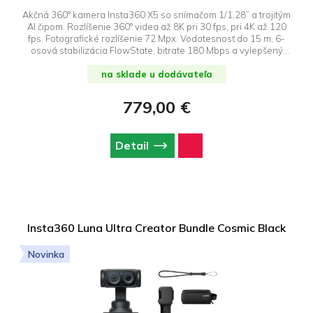
Akčná 360° kamera Insta360 X5 so snímačom 1/1,28” a trojitým
AI čipom. Rozlíšenie 360° videa až 8K pri 30 fps, pri 4K až 120
fps. Fotografické rozlíšenie 72 Mpx. Vodotesnosť do 15 m, 6-
osová stabilizácia FlowState, bitrate 180 Mbps a vylepšený
nočný režim. Batéria s kapacitou 2400 mAh s výdržou až 185
minút. Ponúka režim InstaFrame na okamžité zdieľanie,
na sklade u dodávateľa
vylepšený zvuk s novou integrovanou ochranou proti vetru.
Disponuje odolnými a vymeniteľnými šošovkami. Rozmery
779,00 €
kamery sú 46 × 124,5 × 38,2 mm. Obsah balenia: action invisible
selfie stick, držiak na lyžiarske palice, 128 GB microSD
pamäťová karta, FlexiCare na 2 roky, prenosné puzdro, USB-C /
Detail
USB-C kábel, handrička na čistenie šošoviek, čistiace nálepky.
Insta360 Luna Ultra Creator Bundle Cosmic Black
Novinka