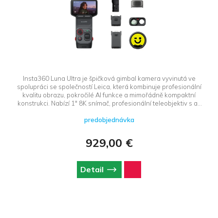
Insta360 Luna Ultra je špičková gimbal kamera vyvinutá ve
spolupráci se společností Leica, která kombinuje profesionální
kvalitu obrazu, pokročilé AI funkce a mimořádně kompaktní
konstrukci. Nabízí 1" 8K snímač, profesionální teleobjektiv s až
12× zoomem, trojitý AI procesor a unikátní odnímatelný 2" OLED
predobjednávka
displej pro pohodlné dálkové ovládání i kontrolu záběru. Díky
3osé stabilizaci, podpoře 8K Dolby Vision, režimu PureVideo pro
natáčení za slabého osvětlení a inteligentnímu sledování
929,00 €
objektů je ideální volbou pro vlogery, cestovatele i náročné
tvůrce obsahu. Rozměry: 167 x 48 x 38 mm, hmotnost: 232 g.
Detail