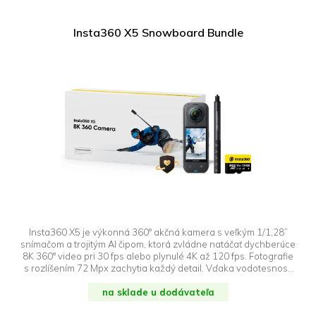
Insta360 X5 Snowboard Bundle
Insta360 X5 je výkonná 360° akčná kamera s veľkým 1/1,28”
snímačom a trojitým AI čipom, ktorá zvládne natáčať dychberúce
8K 360° video pri 30 fps alebo plynulé 4K až 120 fps. Fotografie
s rozlíšením 72 Mpx zachytia každý detail. Vďaka vodotesnosti
do 15 m, špičkovej 6-osovej stabilizácii FlowState a
vylepšenému nočnému režimu je ideálna na šport, cestovanie aj
na sklade u dodávateľa
každodenné zábery. Batéria s kapacitou 2400 mAh vydrží až
185 minút. Praktický režim InstaFrame umožňuje okamžité