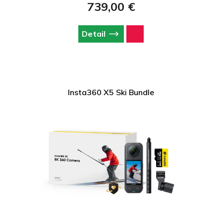
739,00 €
zdieľanie bez úprav, zatiaľ čo vylepšený zvuk s ochranou proti
vetru zabezpečí čistý audiozáznam. Odolné vymeniteľné
šošovky zvyšujú životnosť kamery. Súčasťou balenia je action
Detail
invisible selfie stick, 128 GB microSD pamäťová karta, FlexiCare
na 2 roky, prenosné puzdro, USB C/C kábel, handrička na
čistenie šošoviek, nálepky na čistenie.
Insta360 X5 Ski Bundle