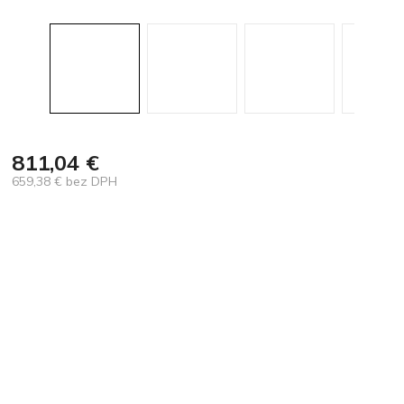
811,04 €
659,38 € bez DPH
Jednotková
cena: