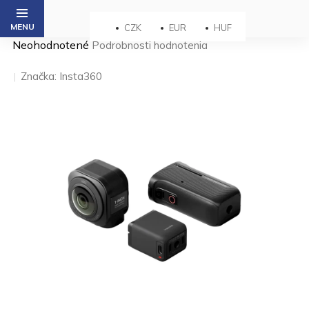
Prejsť
na
CZK
EUR
HUF
obsah
Priemerné
Neohodnotené
Podrobnosti hodnotenia
hodnotenie
produktu
Značka:
Insta360
je
0,0
z 5
hviezdičiek.