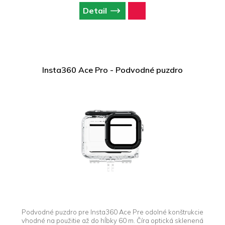
Detail
Insta360 Ace Pro - Podvodné puzdro
Podvodné puzdro pre Insta360 Ace Pre odolné konštrukcie
vhodné na použitie až do hĺbky 60 m. Číra optická sklenená