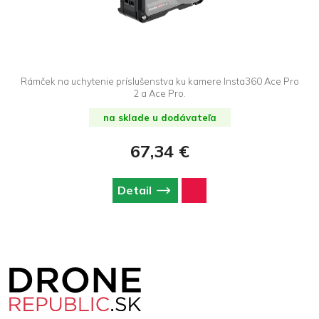
Rámček na uchytenie príslušenstva ku kamere Insta360 Ace Pro
2 a Ace Pro.
na sklade u dodávateľa
67,34 €
Detail
Z
á
p
ä
t