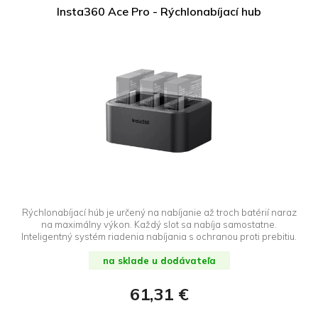
Insta360 Ace Pro - Rýchlonabíjací hub
Rýchlonabíjací húb je určený na nabíjanie až troch batérií naraz
na maximálny výkon. Každý slot sa nabíja samostatne.
Inteligentný systém riadenia nabíjania s ochranou proti prebitiu.
na sklade u dodávateľa
61,31 €