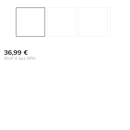
36,99 €
30,07 € bez DPH
Jednotková
cena: