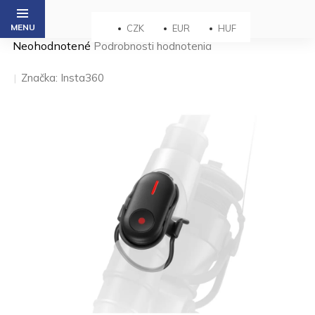
Prejsť
na
CZK
EUR
HUF
obsah
Priemerné
Neohodnotené
Podrobnosti hodnotenia
hodnotenie
produktu
Značka:
Insta360
je
0,0
z 5
hviezdičiek.