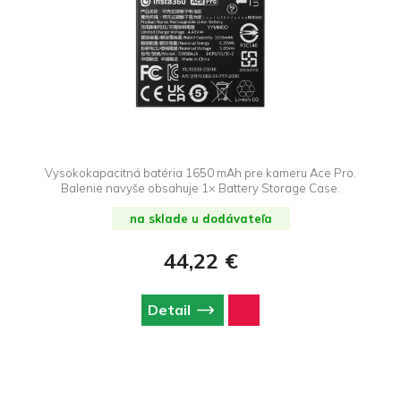
Vysokokapacitná batéria 1650 mAh pre kameru Ace Pro.
Balenie navyše obsahuje 1× Battery Storage Case.
na sklade u dodávateľa
44,22 €
Detail