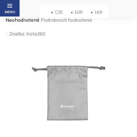
Prejsť
na
CZK
EUR
HUF
obsah
Priemerné
Neohodnotené
Podrobnosti hodnotenia
hodnotenie
produktu
Značka:
Insta360
je
0,0
z 5
hviezdičiek.