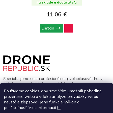
na sklade u dodávateľa
11,06 €
Detail
Z
á
p
ä
t
i
Špecializujeme sa na profesionálne aj voľnočasové drony,
e
akčné kamery, stabilizátory a príslušenstvo.
Používame cookies, aby sme Vám umožnili pohodlné
prezeranie webu a vďaka analýze prevádzky webu
INFORMÁCIE
neustále zlepšovali jeho funkcie, výkon a
použiteľnosť. Viac informácií
tu
.
MÔJ ÚČET