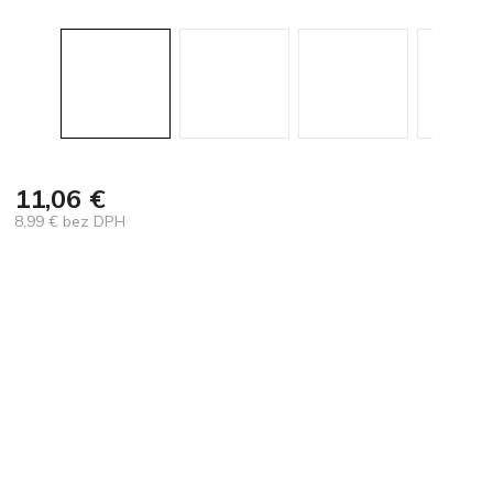
11,06 €
8,99 € bez DPH
Jednotková
cena: