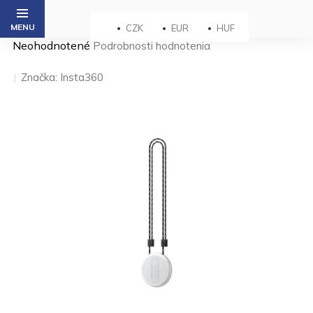
Prejsť
na
CZK
EUR
HUF
obsah
Priemerné
Neohodnotené
Podrobnosti hodnotenia
hodnotenie
produktu
Značka:
Insta360
je
0,0
z 5
hviezdičiek.