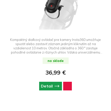
Kompaktný diaľkový ovládač pre kamery Insta360 umožňuje
spustiť alebo zastaviť záznam jediným kliknutím až na
vzdialenosť 10 metrov. Otočná základňa o 360 ° zaisťuje
pohodlné ovládanie z rôznych uhlov. Vďaka univerzálnemu
dizajnu ponúka rôzne možnosti uchytenia a je kompatibilný so
skladacou selfie tyčou Insta360 (1/4" závit). Kompatibilný s
na sklade
kamerami Insta360 X5, X4, Insta360 Ace Pro 2 a Insta360 GO
3S.
36,99 €
Detail
Z