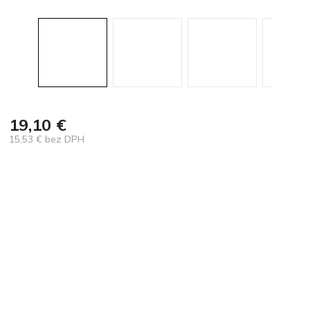
19,10 €
15,53 € bez DPH
Jednotková
cena: