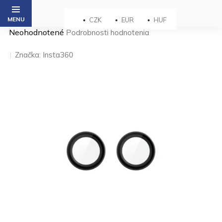
Prejsť
na
CZK
EUR
HUF
obsah
Priemerné
Neohodnotené
Podrobnosti hodnotenia
hodnotenie
produktu
Značka:
Insta360
je
0,0
z 5
hviezdičiek.