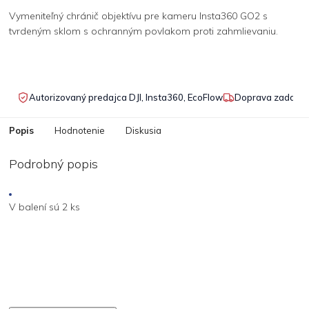
Vymeniteľný chránič objektívu pre kameru Insta360 GO2 s
tvrdeným sklom s ochranným povlakom proti zahmlievaniu.
Autorizovaný predajca DJI, Insta360, EcoFlow
Doprava zadarmo
Popis
Hodnotenie
Diskusia
Podrobný popis
V balení sú 2 ks