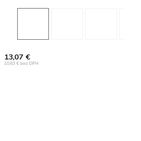
13,07 €
10,63 € bez DPH
Jednotková
cena: