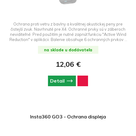
Ochrana proti vetru z bavlny a kvalitnej akustickej peny pre
čistejší zvuk. Navrhnuté pre X4. Ochranné prvky sú v záberoch
neviditeľné. Pred použitím je nutné zapnúť funkciu "Active Wind
Reduction" v aplikácii. Balenie obsahuje 6 ochranných prvkov a
6 nalepovacích suchých zipsov na uchytenie.
na sklade u dodávateľa
12,06 €
Detail
Insta360 GO3 - Ochrana displeja