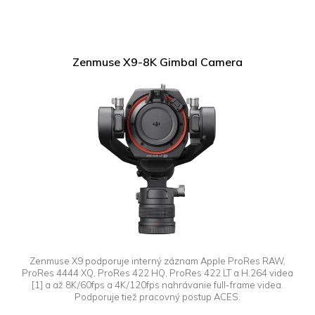
Zenmuse X9-8K Gimbal Camera
Zenmuse X9 podporuje interný záznam Apple ProRes RAW,
ProRes 4444 XQ, ProRes 422 HQ, ProRes 422 LT a H.264 videa
[1] a až 8K/60fps a 4K/120fps nahrávanie full-frame videa.
Podporuje tiež pracovný postup ACES.