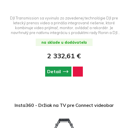
DJI Transmission sa vyvinulo zo zavedenej technológie DJI pre
letecký prenos videa a prináša integrované riešenie, ktoré
kombinuje video prijímač, monitor, ovládač a rekordér. Je
navrhnutý pre natívnu integráciu s produktmi rady Ronin a DJI
Master Wheels, a svojim prevratným prenosom, prinášajúcim
vízie bez hraníc, premieňa celé svoje odvetvie.
na sklade u dodávateľa
2 332,61 €
Detail
Insta360 - Držiak na TV pre Connect videobar