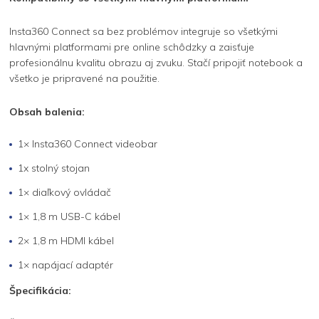
Insta360 Connect sa bez problémov integruje so všetkými
hlavnými platformami pre online schôdzky a zaisťuje
profesionálnu kvalitu obrazu aj zvuku. Stačí pripojiť notebook a
všetko je pripravené na použitie.
Obsah balenia:
1× Insta360 Connect videobar
1x stolný stojan
1× diaľkový ovládač
1× 1,8 m USB-C kábel
2× 1,8 m HDMI kábel
1× napájací adaptér
Špecifikácia: