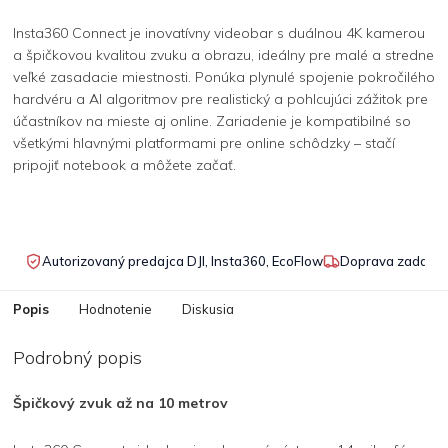
Insta360 Connect je inovatívny videobar s duálnou 4K kamerou
a špičkovou kvalitou zvuku a obrazu, ideálny pre malé a stredne
veľké zasadacie miestnosti. Ponúka plynulé spojenie pokročilého
hardvéru a AI algoritmov pre realistický a pohlcujúci zážitok pre
účastníkov na mieste aj online. Zariadenie je kompatibilné so
všetkými hlavnými platformami pre online schôdzky – stačí
pripojiť notebook a môžete začať.
Autorizovaný predajca DJI, Insta360, EcoFlow
Doprava zadarmo
Popis
Hodnotenie
Diskusia
Podrobný popis
Špičkový zvuk až na 10 metrov