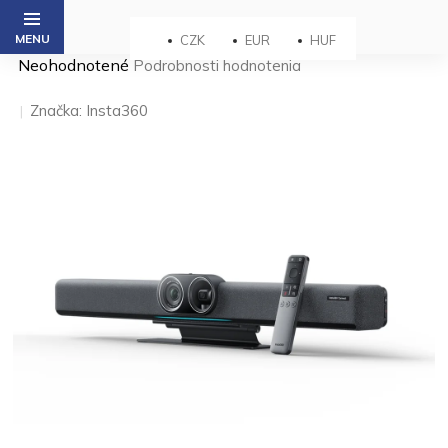
Prejsť
na
CZK
EUR
HUF
obsah
Priemerné
Neohodnotené
Podrobnosti hodnotenia
hodnotenie
produktu
Značka:
Insta360
je
0,0
z 5
hviezdičiek.