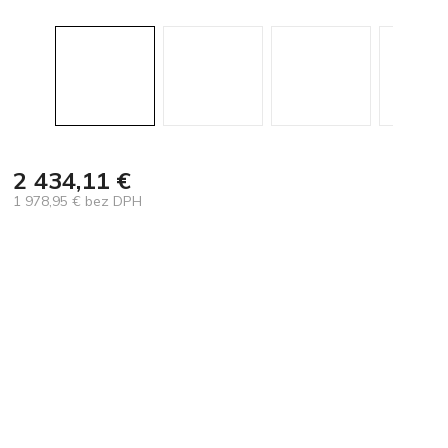
2 434,11 €
1 978,95 € bez DPH
Jednotková
cena: