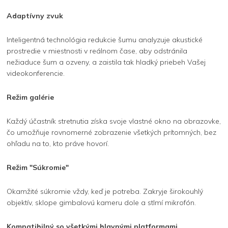
Adaptívny zvuk
Inteligentná technológia redukcie šumu analyzuje akustické
prostredie v miestnosti v reálnom čase, aby odstránila
nežiaduce šum a ozveny, a zaistila tak hladký priebeh Vašej
videokonferencie.
Režim galérie
Každý účastník stretnutia získa svoje vlastné okno na obrazovke,
čo umožňuje rovnomerné zobrazenie všetkých prítomných, bez
ohľadu na to, kto práve hovorí.
Režim "Súkromie"
Okamžité súkromie vždy, keď je potreba. Zakryje širokouhlý
objektív, sklope gimbalovú kameru dole a stlmí mikrofón.
Kompatibilný so všetkými hlavnými platformami