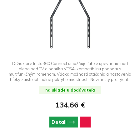
Držiak pre Insta360 Connect umožňuje ľahké upevnenie nad
alebo pod TV a ponúka VESA-kompatibilnú podporu s
multifunkčným ramenom. Vďaka možnosti otáčania a nastavenia
hĺbky zaistí optimálne pokrytie miestnosti. Navrhnutý pre rýchlu
inštaláciu aj ľahké odstránenie, ideálny pre flexibilné použitie.
na sklade u dodávateľa
134,66 €
Detail