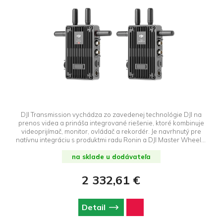
DJI Transmission vychádza zo zavedenej technológie DJI na
prenos videa a prináša integrované riešenie, ktoré kombinuje
videoprijímač, monitor, ovládač a rekordér. Je navrhnutý pre
natívnu integráciu s produktmi radu Ronin a DJI Master Wheels,
čím transformuje odvetvie vďaka prelomovému prenosu, ktorý
poskytuje víziu presahujúcu hranice.
na sklade u dodávateľa
2 332,61 €
Detail