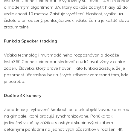
Insta360 Connect videobar je vybavený sústavou 14 mikrofónov
a moderným algoritmom 3A, ktorý dokáže zachytiť hlasy až do
vzdialenosti 10 metrov. Zaisťuje vyváženú hlasitosť, vynikajúcu
čistotu a prirodzený, pohlcujúci zvuk, vďaka čomu je každé slovo
zrozumiteľné.
Funkcia Speaker tracking
Vďaka technológii multimodálneho rozpoznávania dokáže
Insta360 Connect videobar sledovať a udržiavať vždy v centre
záberu človeka, ktorý práve hovorí. Táto funkcia zaisťuje, že je
pozornosť účastníkov bez rušivých záberov zameraná tam, kde
je potreba.
Duálne 4K kamery
Zariadenie je vybavené širokouhlou a teleobjektívovou kamerou
na gimbale, ktoré pracujú synchronizovane. Ponúka tak
jedinečný vizuálny zážitok s ostrými skupinovými zábermi i
detailnými pohľadmi na jednotlivých účastníkov v rozlíšení 4K.