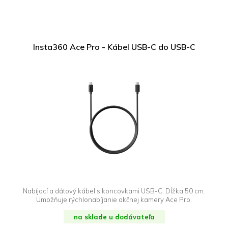
Insta360 Ace Pro - Kábel USB-C do USB-C
Nabíjací a dátový kábel s koncovkami USB-C. Dĺžka 50 cm.
Umožňuje rýchlonabíjanie akčnej kamery Ace Pro.
na sklade u dodávateľa