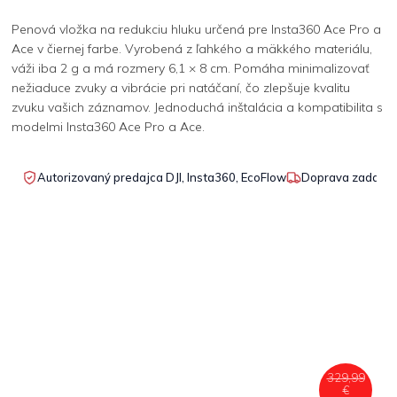
Penová vložka na redukciu hluku určená pre Insta360 Ace Pro a
Ace v čiernej farbe. Vyrobená z ľahkého a mäkkého materiálu,
váži iba 2 g a má rozmery 6,1 × 8 cm. Pomáha minimalizovať
nežiaduce zvuky a vibrácie pri natáčaní, čo zlepšuje kvalitu
zvuku vašich záznamov. Jednoduchá inštalácia a kompatibilita s
modelmi Insta360 Ace Pro a Ace.
Autorizovaný predajca DJI, Insta360, EcoFlow
Doprava zadarmo
329,99
€