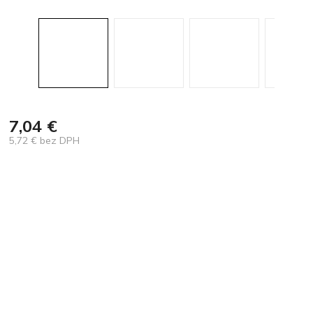
7,04 €
5,72 € bez DPH
Jednotková
cena: