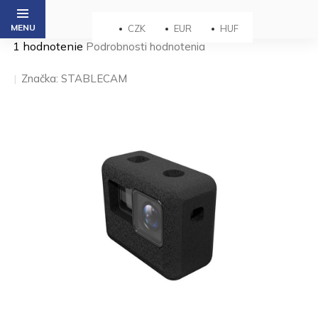
Prejsť
na
CZK
EUR
HUF
obsah
Priemerné
1 hodnotenie
Podrobnosti hodnotenia
hodnotenie
produktu
Značka:
STABLECAM
je
5,0
z 5
hviezdičiek.