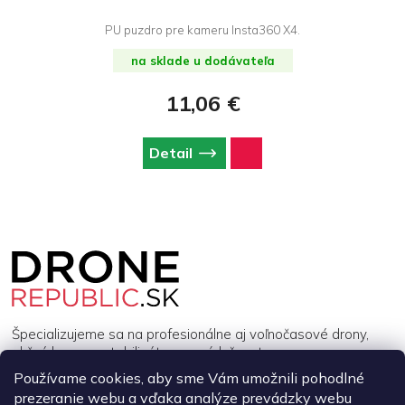
PU puzdro pre kameru Insta360 X4.
na sklade u dodávateľa
11,06 €
Detail
Z
á
p
ä
t
i
Špecializujeme sa na profesionálne aj voľnočasové drony,
e
akčné kamery, stabilizátory a príslušenstvo.
Používame cookies, aby sme Vám umožnili pohodlné
prezeranie webu a vďaka analýze prevádzky webu
INFORMÁCIE