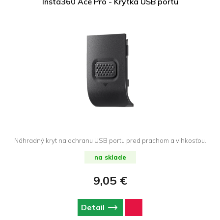
Insta360 Ace Pro - Krytka USB portu
Náhradný kryt na ochranu USB portu pred prachom a vlhkosťou.
na sklade
9,05 €
Detail