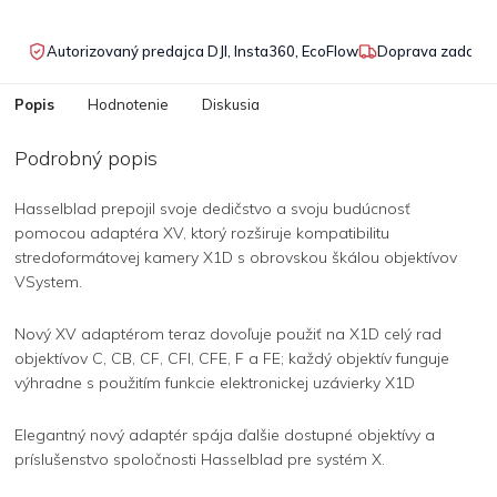
Autorizovaný predajca DJI, Insta360, EcoFlow
Doprava zadarmo
Popis
Hodnotenie
Diskusia
Podrobný popis
Hasselblad prepojil svoje dedičstvo a svoju budúcnosť
pomocou adaptéra XV, ktorý rozširuje kompatibilitu
stredoformátovej kamery X1D s obrovskou škálou objektívov
VSystem.
Nový XV adaptérom teraz dovoľuje použiť na X1D celý rad
objektívov C, CB, CF, CFI, CFE, F a FE; každý objektív funguje
výhradne s použitím funkcie elektronickej uzávierky X1D
Elegantný nový adaptér spája ďalšie dostupné objektívy a
príslušenstvo spoločnosti Hasselblad pre systém X.