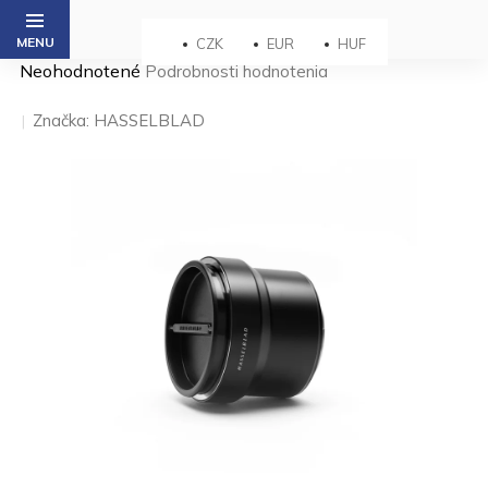
Prejsť
na
CZK
EUR
HUF
obsah
Priemerné
Neohodnotené
Podrobnosti hodnotenia
hodnotenie
produktu
Značka:
HASSELBLAD
je
0,0
z 5
hviezdičiek.