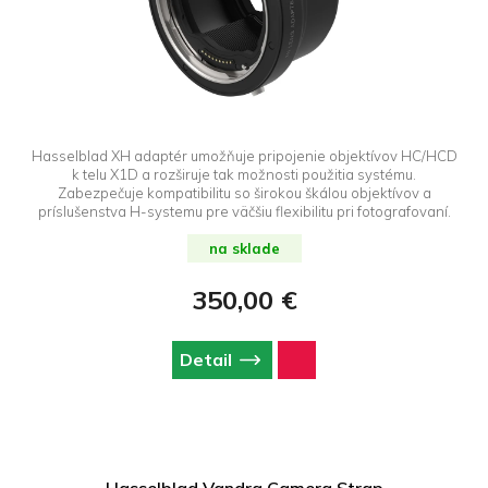
Hasselblad XH adaptér umožňuje pripojenie objektívov HC/HCD
k telu X1D a rozširuje tak možnosti použitia systému.
Zabezpečuje kompatibilitu so širokou škálou objektívov a
príslušenstva H-systemu pre väčšiu flexibilitu pri fotografovaní.
na sklade
350,00 €
Detail
Hasselblad Vandra Camera Strap