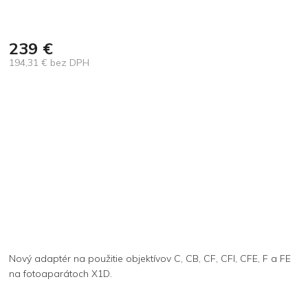
239 €
194,31 € bez DPH
Jednotková
cena:
Nový adaptér na použitie objektívov C, CB, CF, CFI, CFE, F a FE
na fotoaparátoch X1D.