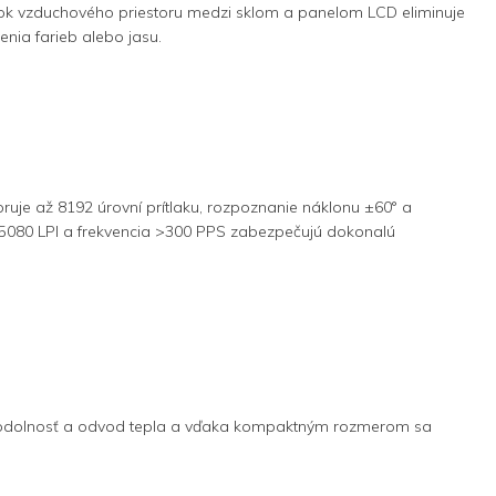
atok vzduchového priestoru medzi sklom a panelom LCD eliminuje
enia farieb alebo jasu.
oruje až 8192 úrovní prítlaku, rozpoznanie náklonu ±60° a
e 5080 LPI a frekvencia >300 PPS zabezpečujú dokonalú
šuje odolnosť a odvod tepla a vďaka kompaktným rozmerom sa