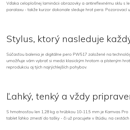
Vďaka celoplošnej laminácii obrazovky a antireflexnému sklu s 
paralaxu - takže kurzor dokonale sleduje hrot pera. Pozorovací u
Stylus, ktorý nasleduje kaž
Súčasťou balenia je digitálne pero PW517 založené na technológii
umožňuje vám vybrať si medzi klasickým hrotom a plsteným hroto
reprodukciu aj tých najrýchlejších pohybov.
Ľahký, tenký a vždy priprave
S hmotnosťou len 1,28 kg a hrúbkou 10-11,5 mm je Kamvas Pro 16
tablet ľahko zmestí do tašky - či už pracujete v štúdiu, na cestách