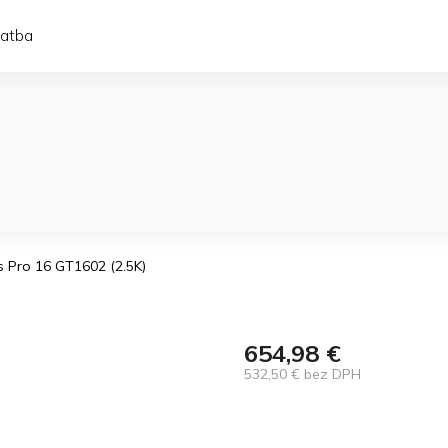
latba
s Pro 16 GT1602 (2.5K)
654,98 €
532,50 € bez DPH
Jednotková
cena: