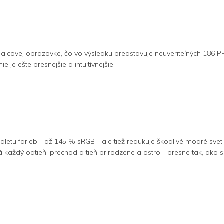
lcovej obrazovke, čo vo výsledku predstavuje neuveriteľných 186 PPI 
e je ešte presnejšie a intuitívnejšie.
é
aletu farieb - až 145 % sRGB - ale tiež redukuje škodlivé modré svet
 každý odtieň, prechod a tieň prirodzene a ostro - presne tak, ako si