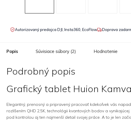
Autorizovaný predajca DJI, Insta360, EcoFlow
Doprava zadarm
Popis
Súvisiace súbory (2)
Hodnotenie
Podrobný popis
Grafický tablet Huion Kamva
Elegantný, prenosný a pripravený pracovať kdekoľvek vás napadne
rozlíšením QHD 2,5K, technológii kvantových bodov a vynikajúcej re
pod kontrolou aj ten najmenší detail svojej práce. A to je len zač