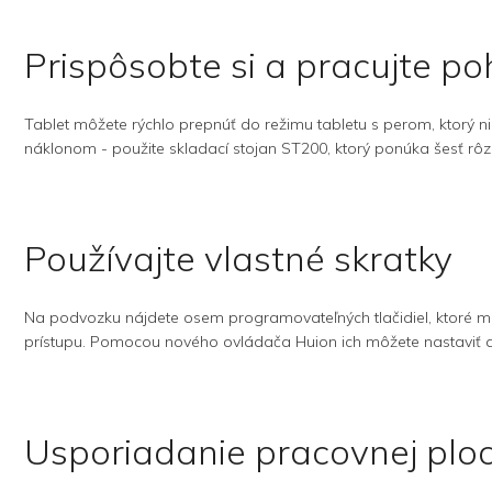
Prispôsobte si a pracujte p
Tablet môžete rýchlo prepnúť do režimu tabletu s perom, ktorý ni
náklonom - použite skladací stojan ST200, ktorý ponúka šesť rôz
Používajte vlastné skratky
Na podvozku nájdete osem programovateľných tlačidiel, ktoré môž
prístupu. Pomocou nového ovládača Huion ich môžete nastaviť aj n
Usporiadanie pracovnej ploc