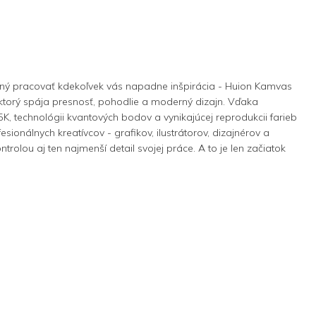
ený pracovať kdekoľvek vás napadne inšpirácia - Huion Kamvas
t, ktorý spája presnosť, pohodlie a moderný dizajn. Vďaka
K, technológii kvantových bodov a vynikajúcej reprodukcii farieb
fesionálnych kreatívcov - grafikov, ilustrátorov, dizajnérov a
trolou aj ten najmenší detail svojej práce. A to je len začiatok