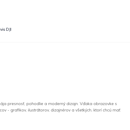
vis DJI
spája presnosť, pohodlie a moderný dizajn. Vďaka obrazovke s
ov - grafikov, ilustrátorov, dizajnérov a všetkých, ktorí chcú mať