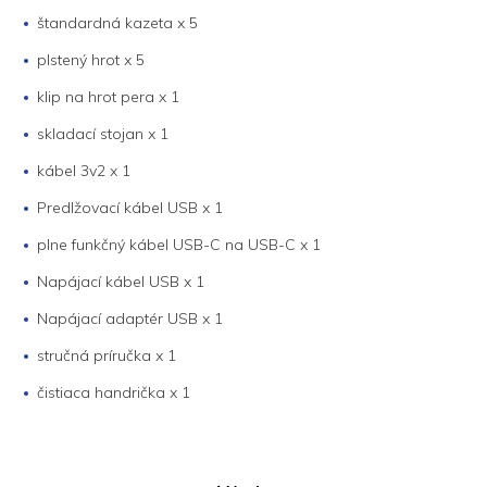
štandardná kazeta x 5
plstený hrot x 5
klip na hrot pera x 1
skladací stojan x 1
kábel 3v2 x 1
Predlžovací kábel USB x 1
plne funkčný kábel USB-C na USB-C x 1
Napájací kábel USB x 1
Napájací adaptér USB x 1
stručná príručka x 1
čistiaca handrička x 1