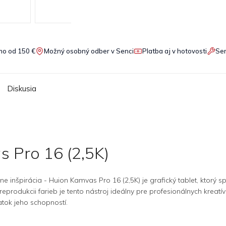
o od 150 €
Možný osobný odber v Senci
Platba aj v hotovosti
Ser
Diskusia
s Pro 16 (2,5K)
 inšpirácia - Huion Kamvas Pro 16 (2,5K) je grafický tablet, ktorý 
produkcii farieb je tento nástroj ideálny pre profesionálnych kreatívc
iatok jeho schopností.