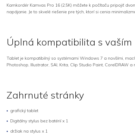
Kamkordér Kamvas Pro 16 (2,5K) môžete k počítaču pripojiť dv
napájanie. Je to skvelé riešenie pre tých, ktorí si cenia minimaliz
Úplná kompatibilita s vaší
Tablet je kompatibilný so systémami Windows 7 a novšími, macO
Photoshop, Illustrator, SAI, Krita, Clip Studio Paint, CorelDRAW 
Zahrnuté stránky
grafický tablet
Digitálny stylus bez batérií x 1
držiak na stylus x 1