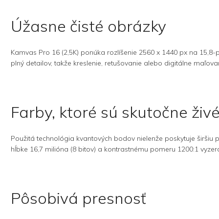
Úžasne čisté obrázky
Kamvas Pro 16 (2,5K) ponúka rozlíšenie 2560 x 1440 px na 15,8-pa
plný detailov, takže kreslenie, retušovanie alebo digitálne maľovani
Farby, ktoré sú skutočne živ
Použitá technológia kvantových bodov nielenže poskytuje širšiu p
hĺbke 16,7 milióna (8 bitov) a kontrastnému pomeru 1200:1 vyzerá
Pôsobivá presnosť