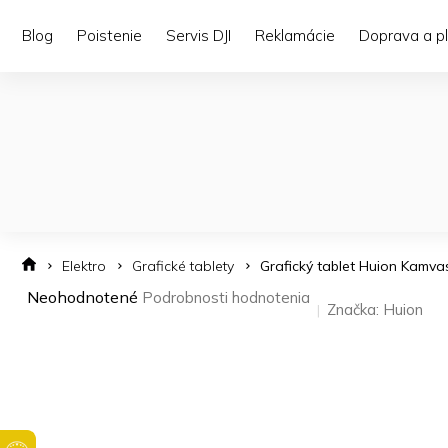
Prejsť
na
Blog
Poistenie
Servis DJI
Reklamácie
Doprava a p
obsah
Elektro
Grafické tablety
Grafický tablet Huion Kamva
Priemerné
Neohodnotené
Podrobnosti hodnotenia
Značka:
Huion
hodnotenie
produktu
je
0,0
z 5
hviezdičiek.