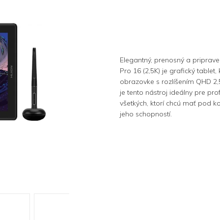
Elegantný, prenosný a priprav
Pro 16 (2,5K) je grafický table
obrazovke s rozlíšením QHD 2,5
je tento nástroj ideálny pre pro
všetkých, ktorí chcú mať pod kon
jeho schopností.