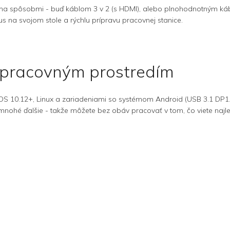
oma spôsobmi - buď káblom 3 v 2 (s HDMI), alebo plnohodnotným k
mus na svojom stole a rýchlu prípravu pracovnej stanice.
m pracovným prostredím
S 10.12+, Linux a zariadeniami so systémom Android (USB 3.1 DP1.2
a mnohé ďalšie - takže môžete bez obáv pracovať v tom, čo viete najle