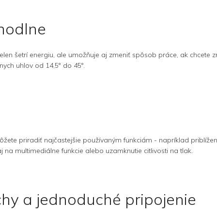
ohodlne
elen šetrí energiu, ale umožňuje aj zmeniť spôsob práce, ak chcete z
nych uhlov od 14,5° do 45°.
ete priradiť najčastejšie používaným funkciám - napríklad priblížen
a multimediálne funkcie alebo uzamknutie citlivosti na tlak.
hy a jednoduché pripojenie