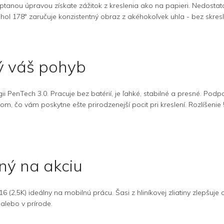
leptanou úpravou získate zážitok z kreslenia ako na papieri. Nedost
hol 178° zaručuje konzistentný obraz z akéhokoľvek uhla - bez skresl
dý váš pohyb
 PenTech 3.0. Pracuje bez batérií, je ľahké, stabilné a presné. Podp
m, čo vám poskytne ešte prirodzenejší pocit pri kreslení. Rozlíšeni
ný na akciu
 (2,5K) ideálny na mobilnú prácu. Šasi z hliníkovej zliatiny zlep
 alebo v prírode.