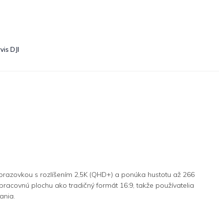
vis DJI
 obrazovkou s rozlíšením 2,5K (QHD+) a ponúka hustotu až 266
pracovnú plochu ako tradičný formát 16:9, takže používatelia
ania.