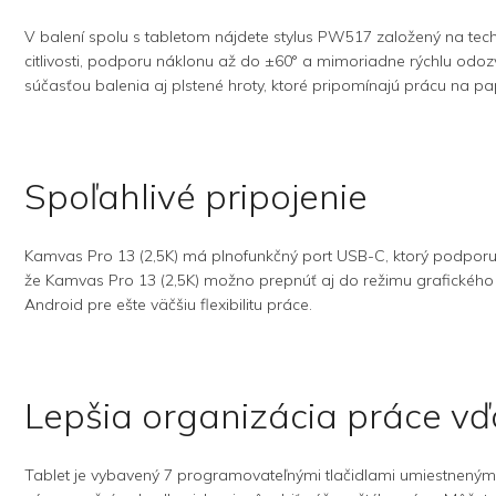
V balení spolu s tabletom nájdete stylus PW517 založený na techn
citlivosti, podporu náklonu až do ±60° a mimoriadne rýchlu odo
súčasťou balenia aj plstené hroty, ktoré pripomínajú prácu na pa
Spoľahlivé pripojenie
Kamvas Pro 13 (2,5K) má plnofunkčný port USB-C, ktorý podporu
že Kamvas Pro 13 (2,5K) možno prepnúť aj do režimu grafického 
Android pre ešte väčšiu flexibilitu práce.
Lepšia organizácia práce v
Tablet je vybavený 7 programovateľnými tlačidlami umiestnenými