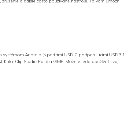
ie, zrušenie a ďalšie často používané nástroje. To vám umožní
so systémom Android (s portami USB-C podporujúcimi USB 3.1
 Krita, Clip Studio Paint a GIMP. Môžete teda používať svoj