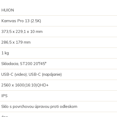
HUION
Kamvas Pro 13 (2.5K)
373,5 x 229,1 x 10 mm
286,5 x 179 mm
1 kg
Skladacia, ST200 20°/45°
USB-C (video); USB-C (napájanie)
2560 x 1600(16:10)QHD+
IPS
Sklo s povrchovou úpravou proti odleskom