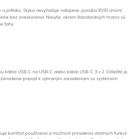
 a prítlaku. Stylus nevyžaduje nabíjanie, ponúka 8192 úrovní
slenie bez oneskorenia. Navyše, okrem štandardných hrotov sú
e ťahy.
ou kábla USB-C na USB-C alebo kábla USB-C 3 v 2. Dôležité je,
o zariadenie pripojiť k vybraným zariadeniam so systémom
uje komfort používania a možnosť priradenia vlastných funkcií