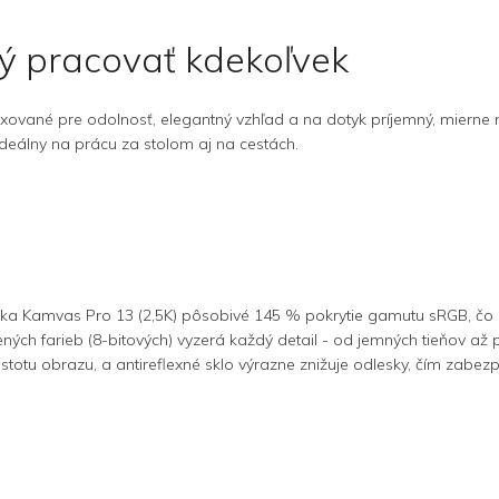
ný pracovať kdekoľvek
oxované pre odolnosť, elegantný vzhľad a na dotyk príjemný, mierne m
deálny na prácu za stolom aj na cestách.
ka Kamvas Pro 13 (2,5K) pôsobivé 145 % pokrytie gamutu sRGB, čo z
ch farieb (8-bitových) vyzerá každý detail - od jemných tieňov až po
čistotu obrazu, a antireflexné sklo výrazne znižuje odlesky, čím zabe