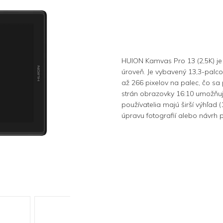
HUION Kamvas Pro 13 (2,5K) je g
úroveň. Je vybavený 13,3-palc
až 266 pixelov na palec, čo sa
strán obrazovky 16:10 umožňuje
používatelia majú širší výhľad (
úpravu fotografií alebo návrh 