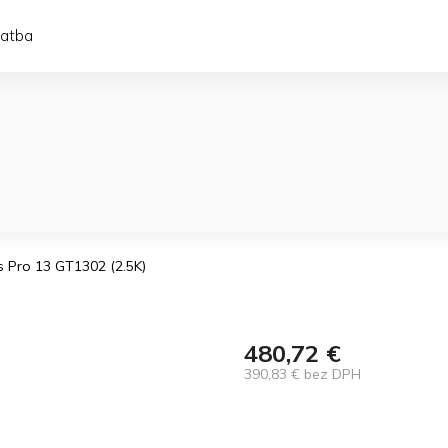
latba
s Pro 13 GT1302 (2.5K)
480,72 €
390,83 € bez DPH
Jednotková
cena: