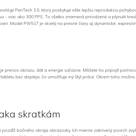
ológii PenTech 3.0, ktorý poskytuje ešte lepšiu reprodukciu pohybov
zvu - viac ako 300 PPS. To všetko znamená prirodzené a plynulé kre
pieri. Model PW517 je skvelý na presné čiary aj dynamické, expresívn
je prenos obrazu, dát a energie súčasne. Môžete ho pripojiť pomoc
tabletu bez displeja, čo umožňuje iný štýl práce. Okrem toho možn
ďaka skratkám
 pozdĺž bočného okraja obrazovky. Ich mierne zakrivený povrch zvyš