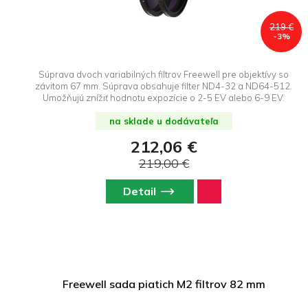
219 €
-3%
Súprava dvoch variabilných filtrov Freewell pre objektívy so
závitom 67 mm. Súprava obsahuje filter ND4-32 a ND64-512.
Umožňujú znížiť hodnotu expozície o 2-5 EV alebo 6-9 EV.
na sklade u dodávateľa
212,06 €
219,00 €
Detail
Freewell sada piatich M2 filtrov 82 mm