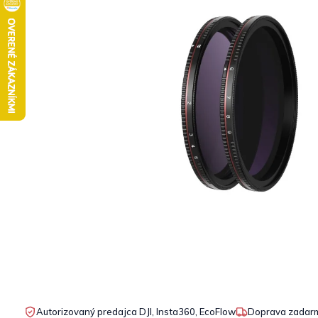
Autorizovaný predajca DJI, Insta360, EcoFlow
Doprava zadarm