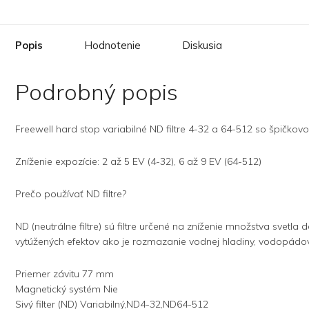
Popis
Hodnotenie
Diskusia
Podrobný popis
Freewell hard stop variabilné ND filtre 4-32 a 64-512 so špičkov
Zníženie expozície: 2 až 5 EV (4-32), 6 až 9 EV (64-512)
Prečo používať ND filtre?
ND (neutrálne filtre) sú filtre určené na zníženie množstva svet
vytúžených efektov ako je rozmazanie vodnej hladiny, vodopádov
Priemer závitu 77 mm
Magnetický systém Nie
Sivý filter (ND) Variabilný,ND4-32,ND64-512