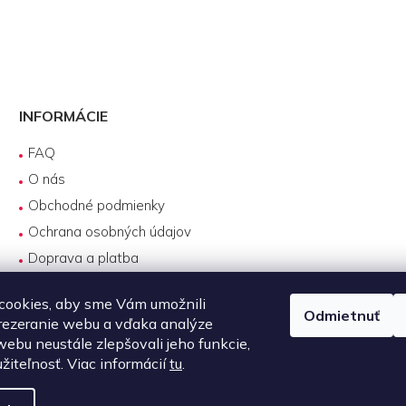
INFORMÁCIE
FAQ
O nás
Obchodné podmienky
Ochrana osobných údajov
Doprava a platba
Reklamácie
cookies, aby sme Vám umožnili
Servis produktov DJI
Odmietnuť
rezeranie webu a vďaka analýze
Návody na používanie
ebu neustále zlepšovali jeho funkcie,
Požičovňa produktov
žiteľnosť. Viac informácií
tu
.