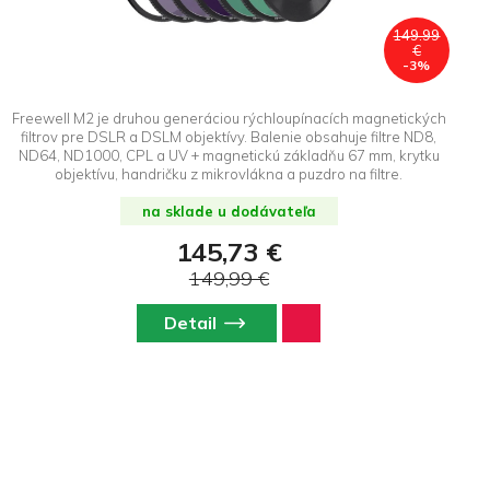
149.99
€
-3%
Freewell M2 je druhou generáciou rýchloupínacích magnetických
filtrov pre DSLR a DSLM objektívy. Balenie obsahuje filtre ND8,
ND64, ND1000, CPL a UV + magnetickú základňu 67 mm, krytku
objektívu, handričku z mikrovlákna a puzdro na filtre.
na sklade u dodávateľa
145,73 €
149,99 €
Detail