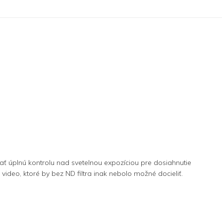
kať úplnú kontrolu nad svetelnou expozíciou pre dosiahnutie
deo, ktoré by bez ND filtra inak nebolo možné docieliť.