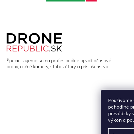
Z
á
p
ä
t
i
Špecializujeme sa na profesionálne aj voľnočasové
e
drony, akčné kamery, stabilizátory a príslušenstvo.
Používame 
pohodlné p
prevádzky w
výkon a pou