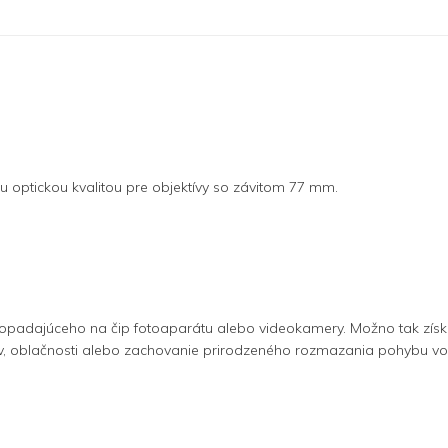
ou optickou kvalitou pre objektívy so závitom 77 mm.
la dopadajúceho na čip fotoaparátu alebo videokamery. Možno tak zís
, oblačnosti alebo zachovanie prirodzeného rozmazania pohybu vo vi