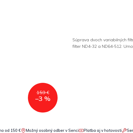
Súprava dvoch variabilných fil
filter ND4-32 a ND64-512. Umož
159 €
–3 %
o od 150 €
Možný osobný odber v Senci
Platba aj v hotovosti
Ser