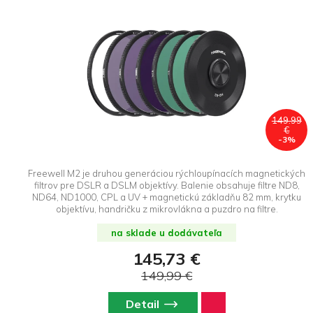
149.99
€
-3%
Freewell M2 je druhou generáciou rýchloupínacích magnetických
filtrov pre DSLR a DSLM objektívy. Balenie obsahuje filtre ND8,
ND64, ND1000, CPL a UV + magnetickú základňu 82 mm, krytku
objektívu, handričku z mikrovlákna a puzdro na filtre.
na sklade u dodávateľa
145,73 €
149,99 €
Detail