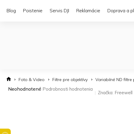
Prejsť
na
Blog
Poistenie
Servis DJI
Reklamácie
Doprava a p
obsah
Foto & Video
Filtre pre objektívy
Variabilné ND filtre
Priemerné
Neohodnotené
Podrobnosti hodnotenia
Značka:
Freewell
hodnotenie
produktu
je
0,0
z 5
hviezdičiek.