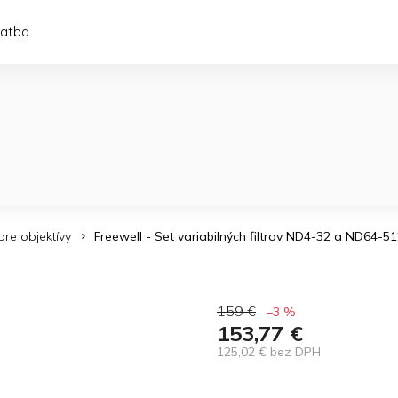
latba
 pre objektívy
Freewell - Set variabilných filtrov ND4-32 a ND64-5
159 €
–3 %
153,77 €
125,02 € bez DPH
Jednotková
cena: