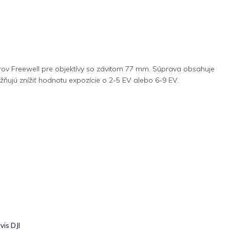
trov Freewell pre objektívy so závitom 77 mm. Súprava obsahuje
ňujú znížiť hodnotu expozície o 2-5 EV alebo 6-9 EV.
vis DJI