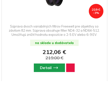
219 €
-3%
Súprava dvoch variabilných filtrov Freewell pre objektívy so
závitom 82 mm. Súprava obsahuje filter ND4-32 a ND64-512.
Umožňujú znížiť hodnotu expozície o 2-5 EV alebo 6-9 EV.
na sklade u dodávateľa
212,06 €
219,00 €
Detail