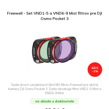
Freewell - Set VND1-5 a VND6-9 Mist filtrov pre DJI
Osmo Pocket 3
69 €
-1%
Sada dvoch variabilných Mist ND filtrov Freewell pre akčné
kamery DJI Osmo Pocket 3. Sada obsahuje filtre VND1-5 Mist a
VND6-9 Mist.
na sklade u dodávateľa