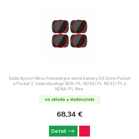
Sada štyroch filtrov Freewell pre akčné kamery DJI Osmo Pocket
a Pocket 2. Sada obsahuje ND8 / PL, ND16 / PL, ND32 / PL a
ND64 / PL filtre.
na sklade u dodávateľa
68,34 €
Detail