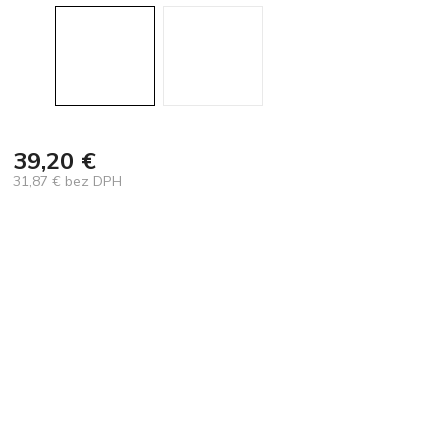
39,20 €
31,87 € bez DPH
Jednotková
cena: