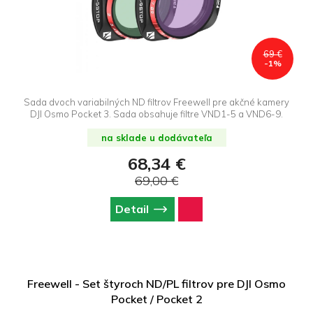
69 €
-1%
Sada dvoch variabilných ND filtrov Freewell pre akčné kamery
DJI Osmo Pocket 3. Sada obsahuje filtre VND1-5 a VND6-9.
na sklade u dodávateľa
68,34 €
69,00 €
Detail
Freewell - Set štyroch ND/PL filtrov pre DJI Osmo
Pocket / Pocket 2