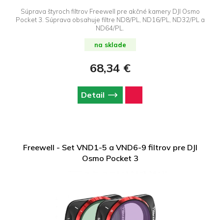
Súprava štyroch filtrov Freewell pre akčné kamery DJI Osmo
Pocket 3. Súprava obsahuje filtre ND8/PL, ND16/PL, ND32/PL a
ND64/PL.
na sklade
68,34 €
Detail
Freewell - Set VND1-5 a VND6-9 filtrov pre DJI
Osmo Pocket 3