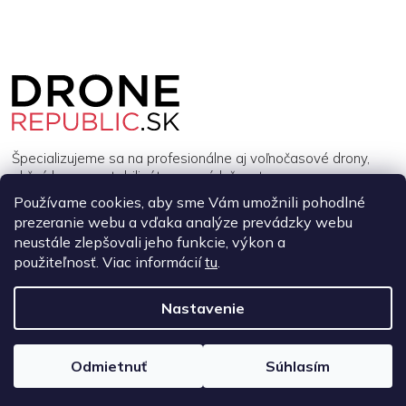
Z
á
p
ä
t
i
Špecializujeme sa na profesionálne aj voľnočasové drony,
e
akčné kamery, stabilizátory a príslušenstvo.
Používame cookies, aby sme Vám umožnili pohodlné
prezeranie webu a vďaka analýze prevádzky webu
INFORMÁCIE
neustále zlepšovali jeho funkcie, výkon a
použiteľnosť. Viac informácií
tu
.
MÔJ ÚČET
Nastavenie
Copyright 2026
DroneRepublic.sk
. Všetky práva vyhradené.
Upraviť
nastavenie cookies
Odmietnuť
Súhlasím
Vytvoril Shoptet