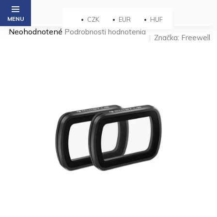
Prejsť
na
CZK
EUR
HUF
obsah
Priemerné
Neohodnotené
Podrobnosti hodnotenia
Značka:
Freewell
hodnotenie
produktu
je
0,0
z 5
hviezdičiek.