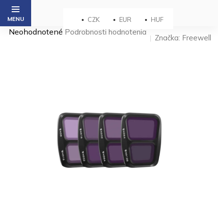
Prejsť
na
CZK
EUR
HUF
obsah
Priemerné
Neohodnotené
Podrobnosti hodnotenia
Značka:
Freewell
hodnotenie
produktu
je
0,0
z 5
hviezdičiek.