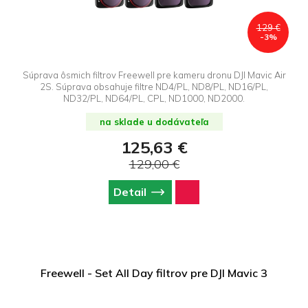
129 €
-3%
Súprava ôsmich filtrov Freewell pre kameru dronu DJI Mavic Air
2S. Súprava obsahuje filtre ND4/PL, ND8/PL, ND16/PL,
ND32/PL, ND64/PL, CPL, ND1000, ND2000.
na sklade u dodávateľa
125,63 €
129,00 €
Detail
Freewell - Set All Day filtrov pre DJI Mavic 3