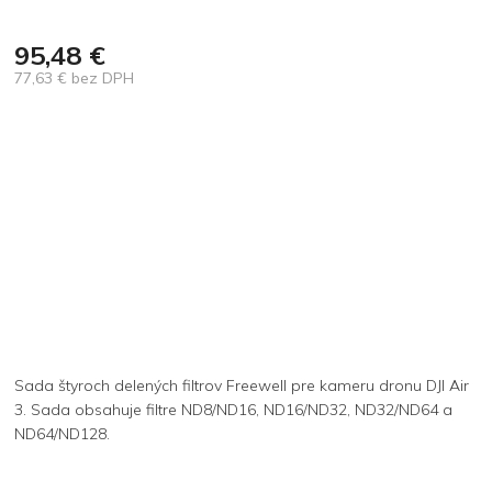
95,48 €
77,63 € bez DPH
Jednotková
cena:
Sada štyroch delených filtrov Freewell pre kameru dronu DJI Air
3. Sada obsahuje filtre ND8/ND16, ND16/ND32, ND32/ND64 a
ND64/ND128.