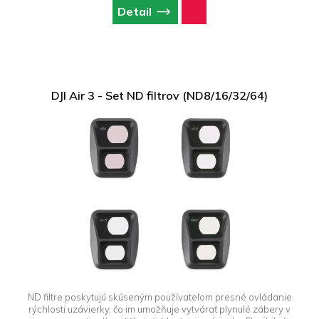
Detail
DJI Air 3 - Set ND filtrov (ND8/16/32/64)
ND filtre poskytujú skúseným používateľom presné ovládanie
rýchlosti uzávierky, čo im umožňuje vytvárať plynulé zábery v