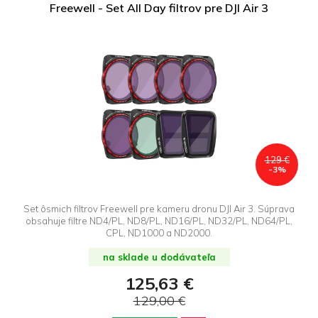
Freewell - Set All Day filtrov pre DJI Air 3
129 €
-3%
Set ôsmich filtrov Freewell pre kameru dronu DJI Air 3. Súprava
obsahuje filtre ND4/PL, ND8/PL, ND16/PL, ND32/PL, ND64/PL,
CPL, ND1000 a ND2000.
na sklade u dodávateľa
125,63 €
129,00 €