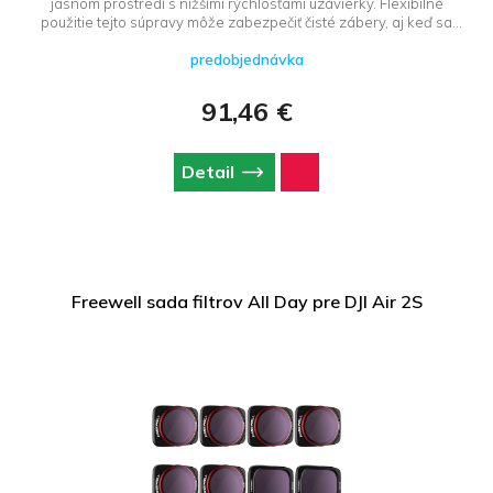
jasnom prostredí s nižšími rýchlosťami uzávierky. Flexibilné
použitie tejto súpravy môže zabezpečiť čisté zábery, aj keď sa
uzávierka otvorí na 180° s nízkym ISO*.
predobjednávka
91,46 €
Detail
Freewell sada filtrov All Day pre DJI Air 2S