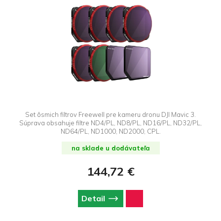
Set ôsmich filtrov Freewell pre kameru dronu DJI Mavic 3.
Súprava obsahuje filtre ND4/PL, ND8/PL, ND16/PL, ND32/PL,
ND64/PL, ND1000, ND2000, CPL.
na sklade u dodávateľa
144,72 €
Detail