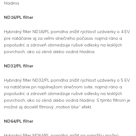
hladina.
ND16/PL filter
Hybridný filter ND16/PL pomáha znížiť rýchlosť uzávierky o 4 EV,
pre natáčanie aj za veľmi slnečného počasia, najmä ráno a
popoludní, a zároveň obmedzuje rušivé odlesky na lesklých
povrchoch, ako sú okná alebo vodná hladina.
ND32/PL filter
Hybridný filter ND32/PL pomáha znížiť rýchlosť uzávierky o 5 EV,
na natáčanie pri najsilnejšom slnečnom svite, najmä ráno a
popoludní, a zároveň obmedzuje rušivé odlesky na lesklých
povrchoch, ako sú okná alebo vodná hladina. S týmto filtrom je
možné aj docieliť filmový „motion blur“ efekt.
ND64/PL filter
Hybridný filter ND64/PL pomáha znížiť na najnižšiu možnú