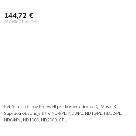
144,72 €
117,66 € bez DPH
Jednotková
cena:
Set ôsmich filtrov Freewell pre kameru dronu DJI Mavic 3.
Súprava obsahuje filtre ND4/PL, ND8/PL, ND16/PL, ND32/PL,
ND64/PL, ND1000, ND2000, CPL.