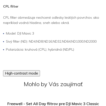
CPL filter
CPL filter obmedzuje nechcené odlesky lesklých povrchov, ako
napríklad vodná hladina, sneh alebo okná.
Model: DJI Mavic 3
Sivý filter (ND): ND4,ND8,ND16,ND32,ND64,ND1000,ND2000
Polarizácia: kruhová (CPL), hybridná (ND/PL)
High-contrast mode
Mohlo by Vás zaujímať
Freewell - Set All Day filtrov pre DJI Mavic 3 Classic