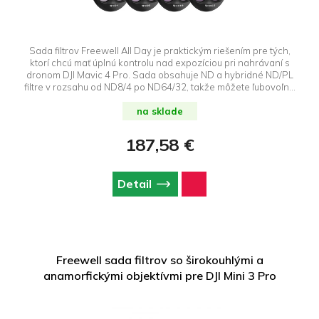
Sada filtrov Freewell All Day je praktickým riešením pre tých,
ktorí chcú mať úplnú kontrolu nad expozíciou pri nahrávaní s
dronom DJI Mavic 4 Pro. Sada obsahuje ND a hybridné ND/PL
filtre v rozsahu od ND8/4 po ND64/32, takže môžete ľubovoľne
upravovať nastavenia tak, aby vyhovovali rôznym svetelným
podmienkam - od jasného slnka až po zamračenú oblohu.
na sklade
187,58 €
Detail
Freewell sada filtrov so širokouhlými a
anamorfickými objektívmi pre DJI Mini 3 Pro