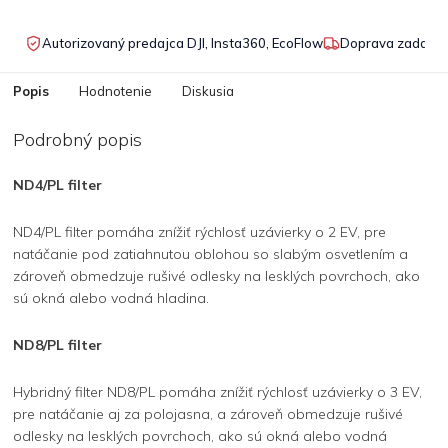
Autorizovaný predajca DJI, Insta360, EcoFlow
Doprava zadarmo
Popis
Hodnotenie
Diskusia
Podrobný popis
ND4/PL filter
ND4/PL filter pomáha znížiť rýchlosť uzávierky o 2 EV, pre
natáčanie pod zatiahnutou oblohou so slabým osvetlením a
zároveň obmedzuje rušivé odlesky na lesklých povrchoch, ako
sú okná alebo vodná hladina.
ND8/PL filter
Hybridný filter ND8/PL pomáha znížiť rýchlosť uzávierky o 3 EV,
pre natáčanie aj za polojasna, a zároveň obmedzuje rušivé
odlesky na lesklých povrchoch, ako sú okná alebo vodná