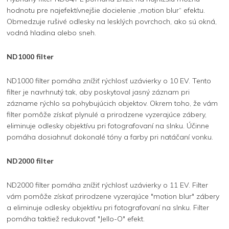
hodnotu pre najefektívnejšie docielenie „motion blur“ efektu.
Obmedzuje rušivé odlesky na lesklých povrchoch, ako sú okná,
vodná hladina alebo sneh.
ND1000 filter
ND1000 filter pomáha znížiť rýchlosť uzávierky o 10 EV. Tento
filter je navrhnutý tak, aby poskytoval jasný záznam pri
zázname rýchlo sa pohybujúcich objektov. Okrem toho, že vám
filter pomôže získať plynulé a prirodzene vyzerajúce zábery,
eliminuje odlesky objektívu pri fotografovaní na slnku. Účinne
pomáha dosiahnuť dokonalé tóny a farby pri natáčaní vonku.
ND2000 filter
ND2000 filter pomáha znížiť rýchlosť uzávierky o 11 EV. Filter
vám pomôže získať prirodzene vyzerajúce "motion blur" zábery
a eliminuje odlesky objektívu pri fotografovaní na slnku. Filter
pomáha taktiež redukovať "Jello-O" efekt.