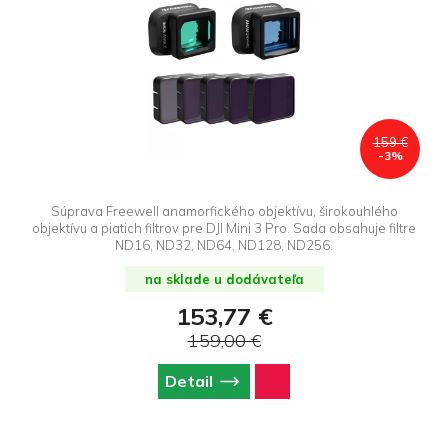
159 €
-3%
Súprava Freewell anamorfického objektívu, širokouhlého
objektívu a piatich filtrov pre DJI Mini 3 Pro. Sada obsahuje filtre
ND16, ND32, ND64, ND128, ND256.
na sklade u dodávateľa
153,77 €
159,00 €
Detail