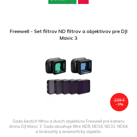
Freewell - Set filtrov ND filtrov a objektívov pre DJI
Mavic 3
239 €
-3%
Sada šiestich filtrov a dvoch objektívov Freewell pre kameru
dronu DJI Mavic 3. Sada obsahuje filtre ND8, ND16, ND32, ND64
a širokouhlý a anamorfický objektív.