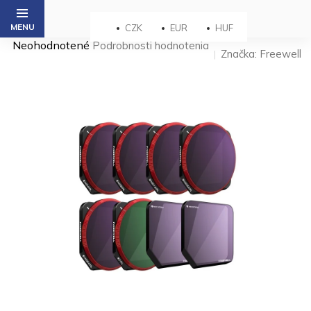
Prejsť
na
CZK
EUR
HUF
obsah
Priemerné
Neohodnotené
Podrobnosti hodnotenia
Značka:
Freewell
hodnotenie
produktu
je
0,0
z 5
hviezdičiek.