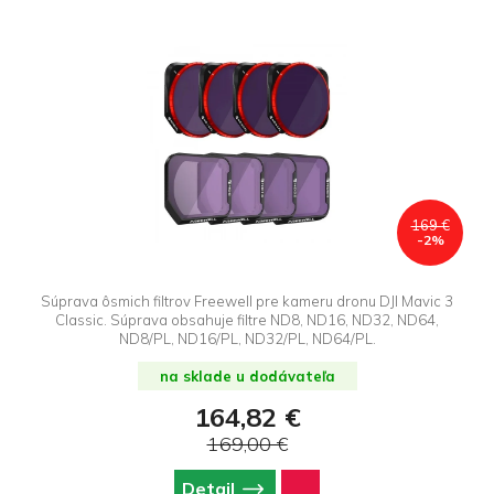
169 €
-2%
Súprava ôsmich filtrov Freewell pre kameru dronu DJI Mavic 3
Classic. Súprava obsahuje filtre ND8, ND16, ND32, ND64,
ND8/PL, ND16/PL, ND32/PL, ND64/PL.
na sklade u dodávateľa
164,82 €
169,00 €
Detail