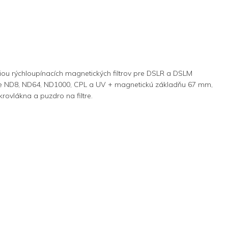
iou rýchloupínacích magnetických filtrov pre DSLR a DSLM
iltre ND8, ND64, ND1000, CPL a UV + magnetickú základňu 67 mm,
krovlákna a puzdro na filtre.