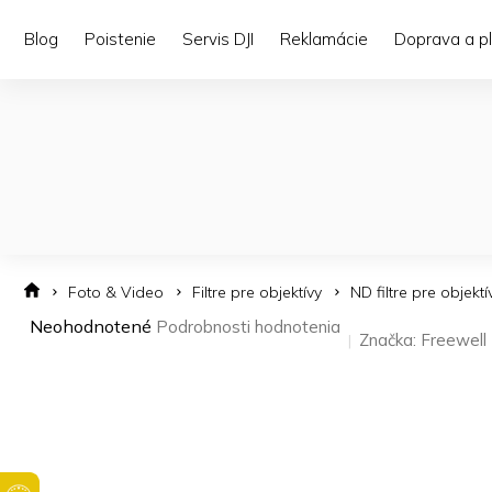
Prejsť
na
Blog
Poistenie
Servis DJI
Reklamácie
Doprava a p
obsah
Foto & Video
Filtre pre objektívy
ND filtre pre objektí
Priemerné
Neohodnotené
Podrobnosti hodnotenia
Značka:
Freewell
hodnotenie
produktu
je
0,0
z 5
hviezdičiek.