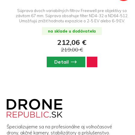
Súprava dvoch variabilných filtrov Freewell pre objektívy so
závitom 67 mm. Súprava obsahuje filter ND4-32 a ND64-512.
Umožňujú znížiť hodnotu expozície o 2-5 EV alebo 6-9 EV.
na sklade u dodávateľa
212,06 €
219,00 €
Detail
Z
á
p
ä
t
i
Špecializujeme sa na profesionálne aj voľnočasové
e
drony, akčné kamery, stabilizátory a príslušenstvo.