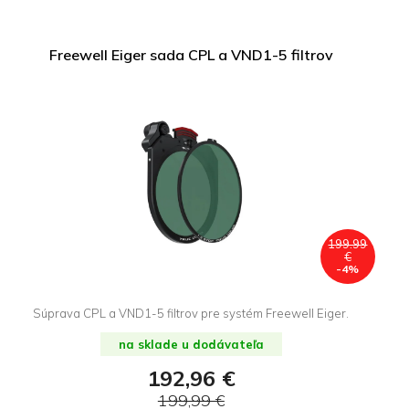
Freewell Eiger sada CPL a VND1-5 filtrov
199.99
€
-4%
Súprava CPL a VND1-5 filtrov pre systém Freewell Eiger.
na sklade u dodávateľa
192,96 €
199,99 €