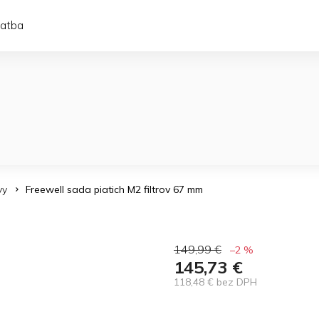
latba
vy
Freewell sada piatich M2 filtrov 67 mm
149,99 €
–2 %
145,73 €
118,48 € bez DPH
Jednotková
cena: