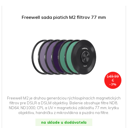
Freewell sada piatich M2 filtrov 77 mm
149.99
€
-3%
Freewell M2 je druhou generáciou rýchloupínacích magnetických
filtrov pre DSLR a DSLM objektívy. Balenie obsahuje filtre ND8,
ND64, ND1000, CPL a UV + magnetickú základňu 77 mm, krytku
objektívu, handričku z mikrovlákna a puzdro na filtre.
na sklade u dodávateľa