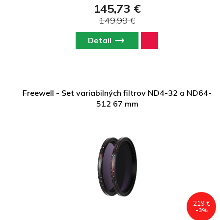
145,73 €
149,99 €
Detail
Freewell - Set variabilných filtrov ND4-32 a ND64-
512 67 mm
219 €
-3%