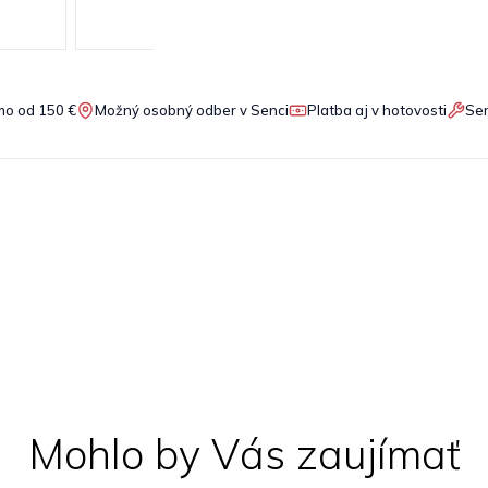
o od 150 €
Možný osobný odber v Senci
Platba aj v hotovosti
Ser
Mohlo by Vás zaujímať