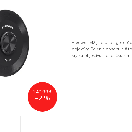
Freewell M2 je druhou generác
objektívy. Balenie obsahuje f
krytku objektívu, handričku z mi
149,99 €
–2 %