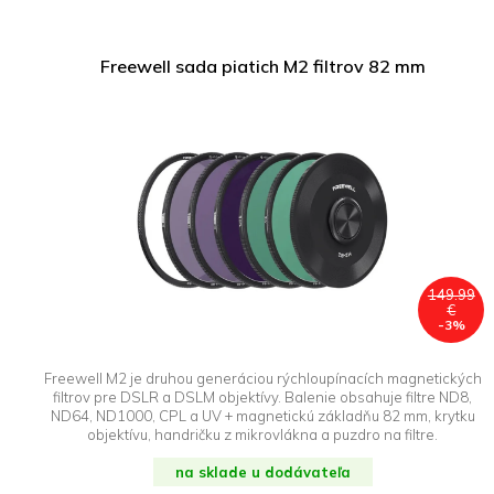
Freewell sada piatich M2 filtrov 82 mm
149.99
€
-3%
Freewell M2 je druhou generáciou rýchloupínacích magnetických
filtrov pre DSLR a DSLM objektívy. Balenie obsahuje filtre ND8,
ND64, ND1000, CPL a UV + magnetickú základňu 82 mm, krytku
objektívu, handričku z mikrovlákna a puzdro na filtre.
na sklade u dodávateľa