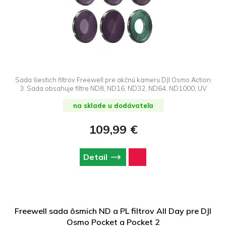
Sada šiestich filtrov Freewell pre akčnú kameru DJI Osmo Action
3. Sada obsahuje filtre ND8, ND16, ND32, ND64, ND1000, UV
na sklade u dodávateľa
109,99 €
Detail
Freewell sada ôsmich ND a PL filtrov All Day pre DJI
Osmo Pocket a Pocket 2