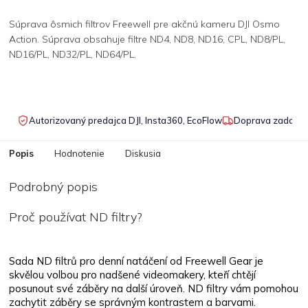
Súprava ôsmich filtrov Freewell pre akčnú kameru DJI Osmo
Action. Súprava obsahuje filtre ND4, ND8, ND16, CPL, ND8/PL,
ND16/PL, ND32/PL, ND64/PL.
Autorizovaný predajca DJI, Insta360, EcoFlow
Doprava zadarmo
Popis
Hodnotenie
Diskusia
Podrobný popis
Proč používat ND filtry?
Sada ND filtrů pro denní natáčení od Freewell Gear je
skvělou volbou pro nadšené videomakery, kteří chtějí
posunout své záběry na další úroveň. ND filtry vám pomohou
zachytit záběry se správným kontrastem a barvami.