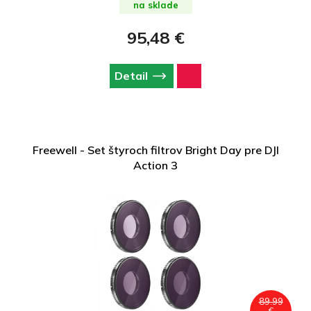
na sklade
95,48 €
Detail
Freewell - Set štyroch filtrov Bright Day pre DJI
Action 3
89.99