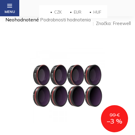
Prejsť
na
CZK
EUR
HUF
obsah
Priemerné
Neohodnotené
Podrobnosti hodnotenia
Značka:
Freewell
hodnotenie
produktu
je
0,0
z 5
hviezdičiek.
99 €
–3 %