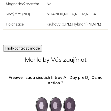
Magnetický systém
Ne
Šedý filtr (ND)
ND4,ND8,ND16,ND32,ND64
Polarizace
Kruhový (CPL),Hybridní (ND/PL)
High-contrast mode
Mohlo by Vás zaujímať
Freewell sada šiestich filtrov All Day pre DJI Osmo
Action 3