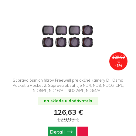
129.99
€
-3%
Súprava ôsmich filtrov Freewell pre akčné kamery DJI Osmo
Pocket a Pocket 2. Súprava obsahuje ND4, ND8, ND16, CPL,
ND8/PL, ND16/PL, ND32/PL, ND64/PL.
na sklade u dodávateľa
126,63 €
129,99 €
Detail