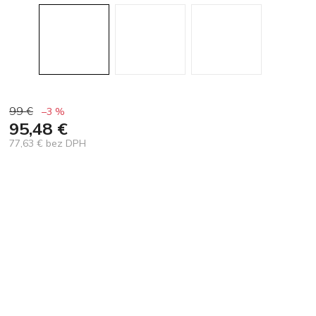
99 €
–3 %
95,48 €
77,63 € bez DPH
Jednotková
cena: