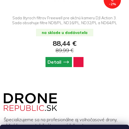
€
-2%
Sada štyroch filtrov Freewell pre akčnú kameru DJI Action 3.
Sada obsahuje filtre ND8/PL, ND16/PL, ND32/PL a ND64/PL
na sklade u dodávateľa
88,44 €
89,99 €
Detail
Z
á
p
ä
t
i
Špecializujeme sa na profesionálne aj voľnočasové drony,
e
akčné kamery, stabilizátory a príslušenstvo.