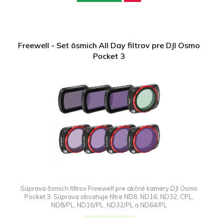
Freewell - Set ôsmich All Day filtrov pre DJI Osmo
Pocket 3
Súprava ôsmich filtrov Freewell pre akčné kamery DJI Osmo
Pocket 3. Súprava obsahuje filtre ND8, ND16, ND32, CPL,
ND8/PL, ND16/PL, ND32/PL a ND64/PL