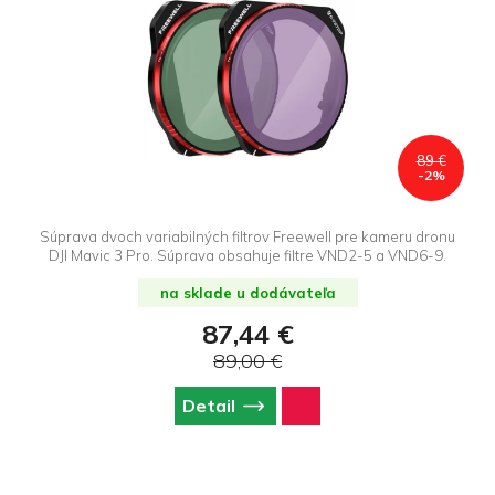
89 €
-2%
Súprava dvoch variabilných filtrov Freewell pre kameru dronu
DJI Mavic 3 Pro. Súprava obsahuje filtre VND2-5 a VND6-9.
na sklade u dodávateľa
87,44 €
89,00 €
Detail