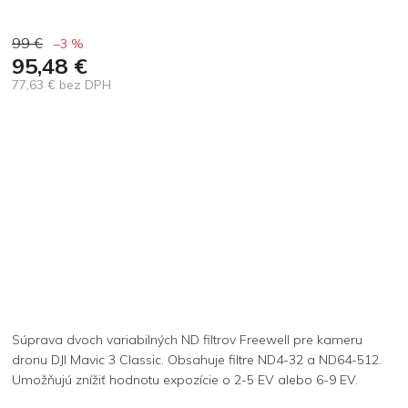
99 €
–3 %
95,48 €
77,63 € bez DPH
Jednotková
cena:
Súprava dvoch variabilných ND filtrov Freewell pre kameru
dronu DJI Mavic 3 Classic. Obsahuje filtre ND4-32 a ND64-512.
Umožňujú znížiť hodnotu expozície o 2-5 EV alebo 6-9 EV.