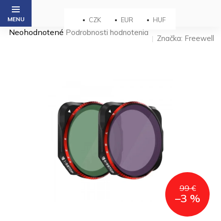
Prejsť
na
CZK
EUR
HUF
obsah
Priemerné
Neohodnotené
Podrobnosti hodnotenia
Značka:
Freewell
hodnotenie
produktu
je
0,0
z 5
hviezdičiek.
99 €
–3 %