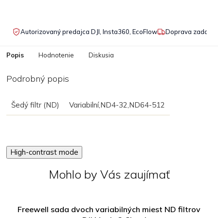
Autorizovaný predajca DJI, Insta360, EcoFlow
Doprava zadarmo
Popis
Hodnotenie
Diskusia
Podrobný popis
Šedý filtr (ND)
Variabilní,ND4-32,ND64-512
High-contrast mode
Mohlo by Vás zaujímať
Freewell sada dvoch variabilných miest ND filtrov