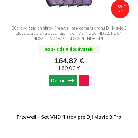
169 €
-2%
Súprava ôsmich filtrov Freewell pre kameru dronu DJI Mavic 3
Classic. Súprava obsahuje filtre ND8, ND16, ND32, ND64,
ND8/PL, ND16/PL, ND32/PL, ND64/PL.
na sklade u dodávateľa
164,82 €
169,00 €
Detail
Freewell - Set VND filtrov pre DJI Mavic 3 Pro