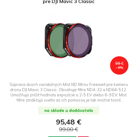
pre DJI Mavic 3 Classic
99 €
-4%
Súprava dvoch variabilných Mist ND filtrov Freewell pre kameru
dronu DJI Mavic 3 Classic. Obsahuje filtre ND4-32 a ND64-512.
Umožňujú znížiť hodnotu expozície o 2-5 EV alebo 6-9 EV. Mist
filtre zmäkčujú svetlo as ich pomocou je tak možné tvoriť
zaostrené fotografie s mäkkým stupňovaním. Efekt je najviac
viditeľný na snímkach s výraznejším bodovým svetlom.
na sklade u dodávateľa
95,48 €
99,00 €