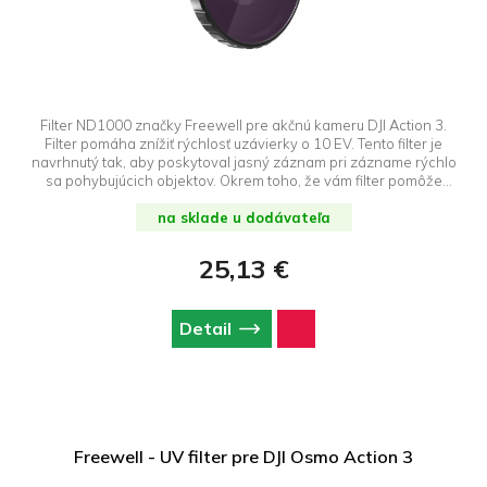
Filter ND1000 značky Freewell pre akčnú kameru DJI Action 3.
Filter pomáha znížiť rýchlosť uzávierky o 10 EV. Tento filter je
navrhnutý tak, aby poskytoval jasný záznam pri zázname rýchlo
sa pohybujúcich objektov. Okrem toho, že vám filter pomôže
získať plynulé a prirodzene vyzerajúce zábery, eliminuje odlesky
objektívu pri fotografovaní na slnku. Účinne pomáha dosiahnuť
na sklade u dodávateľa
dokonalé tóny a farby pri natáčaní vonku.
25,13 €
Detail
Freewell - UV filter pre DJI Osmo Action 3