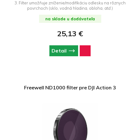
3. Filter umožňuje zníženie/modifikáciu odlesku na rôznych
povrchoch (sklo, vodná hladina, obloha, atď.)
na sklade u dodávateľa
25,13 €
Detail
Freewell ND1000 filter pre DJI Action 3