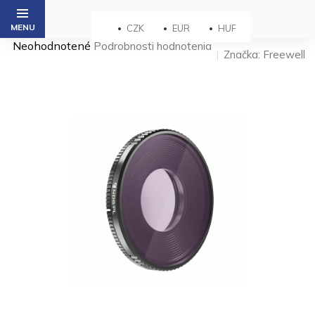
Prejsť
na
CZK
EUR
HUF
obsah
Priemerné
Neohodnotené
Podrobnosti hodnotenia
Značka:
Freewell
hodnotenie
produktu
je
0,0
z 5
hviezdičiek.