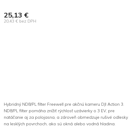
25,13 €
20,43 € bez DPH
Jednotková
cena:
Hybridný ND8/PL filter Freewell pre akčnú kameru DJI Action 3.
ND8/PL filter pomáha znížiť rýchlosť uzávierky o 3 EV, pre
natáčanie aj za polojasna, a zároveň obmedzuje rušivé odlesky
na lesklých povrchoch, ako sú okná alebo vodná hladina.