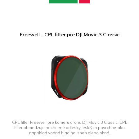
Freewell - CPL filter pre DJI Mavic 3 Classic
CPL filter Freewell pre kameru dronu DJI Mavic 3 Classic. CPL
filter obmedzuje nechcené odlesky lesklých povrchov, ako
napríklad vodná hladina, sneh alebo okná.