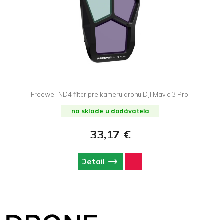
Freewell ND4 filter pre kameru dronu DJI Mavic 3 Pro.
na sklade u dodávateľa
33,17 €
Detail
Z
á