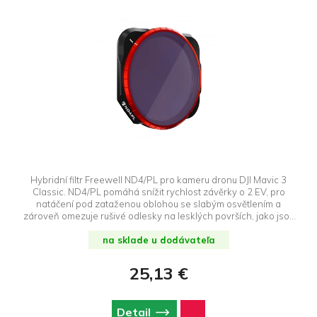
Hybridní filtr Freewell ND4/PL pro kameru dronu DJI Mavic 3
Classic. ND4/PL pomáhá snížit rychlost závěrky o 2 EV, pro
natáčení pod zataženou oblohou se slabým osvětlením a
zároveň omezuje rušivé odlesky na lesklých površích, jako jsou
okna nebo vodní hladina.
na sklade u dodávateľa
25,13 €
Detail