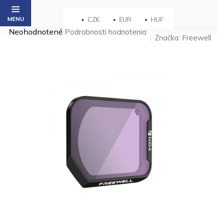
Prejsť
na
CZK
EUR
HUF
obsah
Priemerné
Neohodnotené
Podrobnosti hodnotenia
Značka:
Freewell
hodnotenie
produktu
je
0,0
z 5
hviezdičiek.