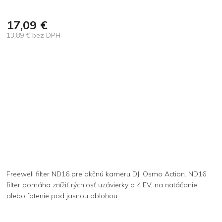
17,09 €
13,89 € bez DPH
Jednotková
cena:
Freewell filter ND16 pre akčnú kameru DJI Osmo Action. ND16
filter pomáha znížiť rýchlosť uzávierky o 4 EV, na natáčanie
alebo fotenie pod jasnou oblohou.