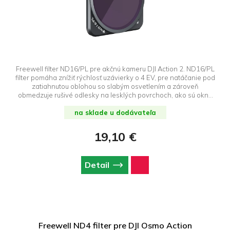
Freewell filter ND16/PL pre akčnú kameru DJI Action 2. ND16/PL
filter pomáha znížiť rýchlosť uzávierky o 4 EV, pre natáčanie pod
zatiahnutou oblohou so slabým osvetlením a zároveň
obmedzuje rušivé odlesky na lesklých povrchoch, ako sú okná
alebo vodná hladina.
na sklade u dodávateľa
19,10 €
Detail
Freewell ND4 filter pre DJI Osmo Action