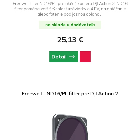
Freewell filter ND16/PL pre akčnú kameru DJI Action 3. ND16
filter pomáha znížiť rýchlosť uzávierky o 4 EV, na natáčanie
alebo fotenie pod jasnou oblohou.
na sklade u dodávateľa
25,13 €
Detail
Freewell - ND16/PL filter pre DJI Action 2