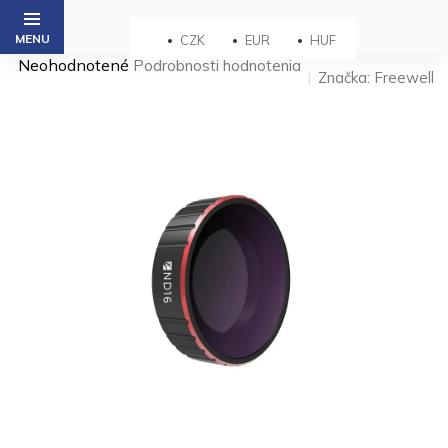
Prejsť
na
CZK
EUR
HUF
obsah
Priemerné
Neohodnotené
Podrobnosti hodnotenia
Značka:
Freewell
hodnotenie
produktu
je
0,0
z 5
hviezdičiek.