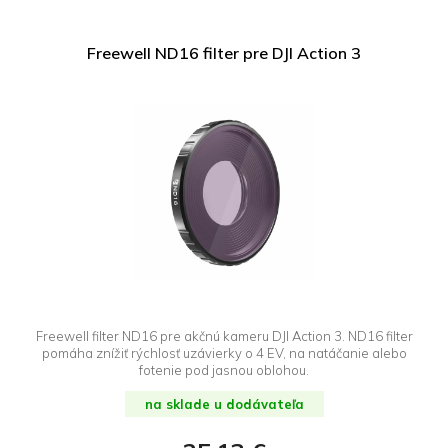
Freewell ND16 filter pre DJI Action 3
Freewell filter ND16 pre akčnú kameru DJI Action 3. ND16 filter
pomáha znížiť rýchlosť uzávierky o 4 EV, na natáčanie alebo
fotenie pod jasnou oblohou.
na sklade u dodávateľa