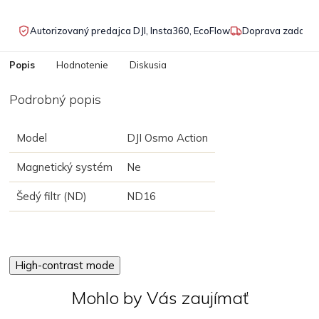
Autorizovaný predajca DJI, Insta360, EcoFlow
Doprava zadarmo
Popis
Hodnotenie
Diskusia
Podrobný popis
Model
DJI Osmo Action
Magnetický systém
Ne
Šedý filtr (ND)
ND16
High-contrast mode
Mohlo by Vás zaujímať