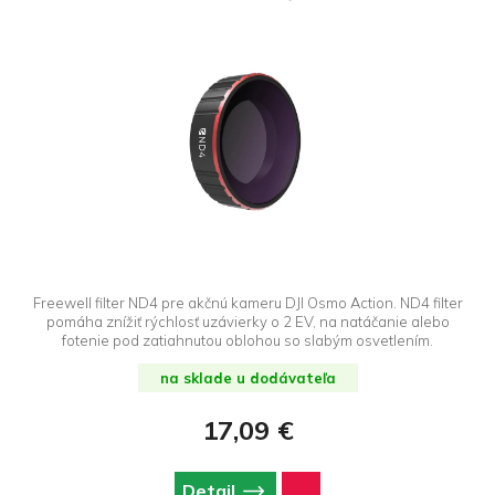
Freewell filter ND4 pre akčnú kameru DJI Osmo Action. ND4 filter
pomáha znížiť rýchlosť uzávierky o 2 EV, na natáčanie alebo
fotenie pod zatiahnutou oblohou so slabým osvetlením.
na sklade u dodávateľa
17,09 €
Detail